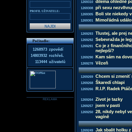
dilema ohledně p
1269310
při sexu nezvlhnu
1269308
PROFIL UŽIVATELE:
Boli ste niekedy 
1269305
Mimořádná událo
1269301
Tlustej, ale prej 
1269293
Sebevražda je leg
1269292
Počítadlo:
Co je z finančníh
1269291
1268973
zpovědí
nejlepší?
14803932
rozhřeš.
Kam sám na dovo
1269290
113444
uživatelů
Vězeň
1269278
Chcem si zmeniť
1269269
Škaredí chlapi
1269268
R.I.P. Radek Ptáč
1269266
Zivot je tazky
REKLAMA
1269264
jsem v pasti
1269257
28, nikdy nebyl ve
1269250
vagíně
Jak sbalit holku 
1269249