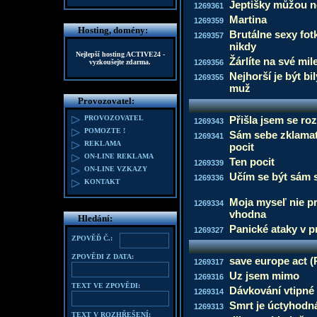
Jeptišky můžou n
1269361
Martina
1269359
Hosting, domény:
Brutálne sexy fot
1269357
nikdy
Nejlepší hosting
ACTIVE24
-
Žárlíte na své mil
vyzkoušejte zdarma.
1269356
Nejhorší je být bi
1269355
muž
Provozovatel:
PROVOZOVATEL
Přišla jsem se rozl
1269343
POMOZTE !
Sám sebe zklamat 
1269341
REKLAMA
pocit
ON-LINE REKLAMA
Ten pocit
1269339
ON-LINE VZKAZY
Učím se být sám 
1269336
KONTAKT
Moja myseľ nie pr
1269334
vhodna
Hledání:
Panické ataky v p
1269327
ZPOVĚĎ Č.:
ZPOVĚDI Z DATA:
save europe act (
1269317
Uz jsem mimo
1269316
TEXT VE ZPOVĚDI:
Dávkování vtipné
1269314
Smrt je úctyhodn
1269313
TEXT V ROZHŘEŠENÍ: