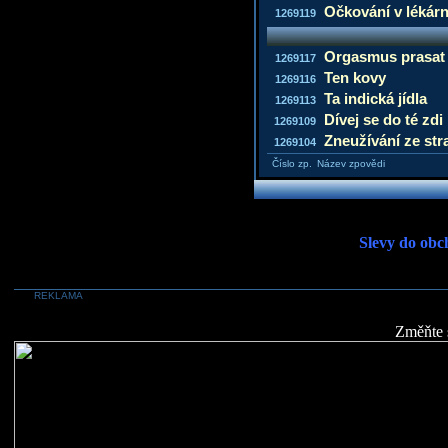
Očkování v lékár
1269119
Orgasmus prasat 
1269117
Ten kovy
1269116
Ta indická jídla
1269113
Dívej se do té zdi
1269109
Zneužívání ze str
1269104
Číslo zp.
Název zpovědi
Slevy do obc
REKLAMA
Změňte 