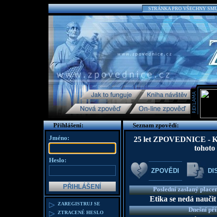
STRÁNKA PRO VŠECHNY SMUTN
Přihlášení:
Seznam zpovědí:
Jméno:
25 let ZPOVEDNICE - K te
tohoto
Heslo:
ZPOVĚDI
DI
Poslední zaslaný place
Etika se nedá naučit
ZAREGISTRUJ SE
Dnešní př
ZTRACENÉ HESLO