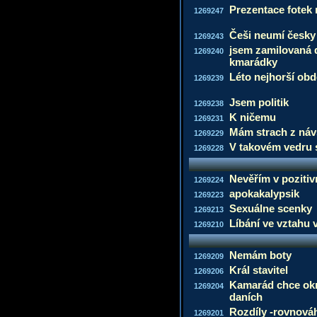
Prezentace fotek 
1269247
Češi neumí česky
1269243
jsem zamilovaná d
1269240
kmarádky
Léto nejhorší obd
1269239
Jsem politik
1269238
K ničemu
1269231
Mám strach z náv
1269229
V takovém vedru 
1269228
Nevěřím v poziti
1269224
apokakalypsik
1269223
Sexuálne scenky
1269213
Líbání ve vztahu 
1269210
Nemám boty
1269209
Král stavitel
1269206
Kamarád chce okr
1269204
daních
Rozdíly -rovnová
1269201