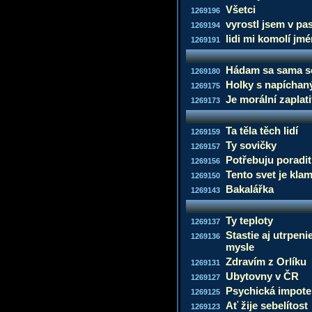
Všetci
1269196
vyrostl jsem v pa
1269194
lidi mi komolí jm
1269191
Hádam sa sama s
1269180
Holky s napíchaný
1269175
Je morální zaplati
1269173
Ta těla těch lidí
1269159
Ty sovičky
1269157
Potřebuju poradit
1269156
Tento svet je kla
1269150
Bakalářka
1269143
Ty teploty
1269137
Stastie aj utrpeni
1269136
mysle
Zdravím z Orlíku
1269131
Ubytovny v ČR
1269127
Psychická impot
1269125
Ať žije sebelítost
1269123