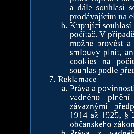
a dále souhlasí s
prodávajícím na e
Kupující souhlasí 
počítač. V případ
možné provést a 
smlouvy plnit, an
cookies na počí
souhlas podle pře
Reklamace
Práva a povinnost
vadného plnění
závaznými předp
1914 až 1925, § 
občanského zákon
Práva z vadnéh