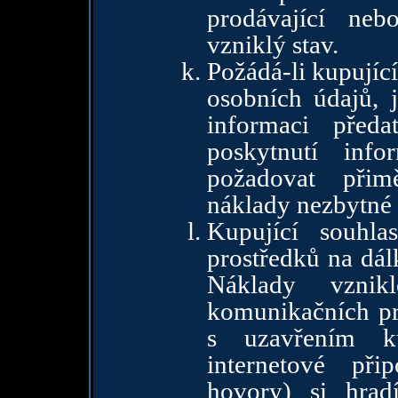
prodávající neb
vzniklý stav.
Požádá-li kupujíc
osobních údajů, 
informaci před
poskytnutí inf
požadovat přim
náklady nezbytné 
Kupující souhla
prostředků na dál
Náklady vznik
komunikačních pro
s uzavřením k
internetové při
hovory) si hrad