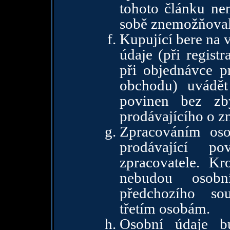
tohoto článku ne
sobě znemožňoval
Kupující bere na 
údaje (při regist
při objednávce 
obchodu) uvádět
povinen bez zb
prodávajícího o z
Zpracováním oso
prodávající po
zpracovatele. K
nebudou osobn
předchozího so
třetím osobám.
Osobní údaje b