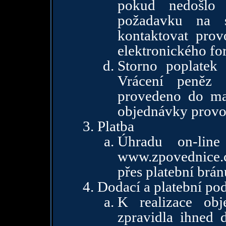
pokud nedošlo 
požadavku na s
kontaktovat pro
elektronického fo
Storno poplatek
Vrácení peněz 
provedeno do ma
objednávky provo
Platba
Úhradu on-lin
www.zpovednice.c
přes platební brá
Dodací a platební p
K realizace obj
zpravidla ihned 