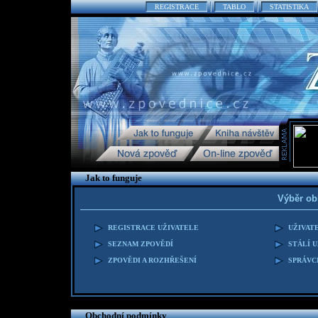
REGISTRACE
TABLO
STATISTIKA
Jak to funguje
Výběr ob
REGISTRACE UŽIVATELE
UŽIVAT
SEZNAM ZPOVĚDÍ
STÁLÍ 
ZPOVĚDI A ROZHŘEŠENÍ
SPRÁVC
Obchodní podmínky