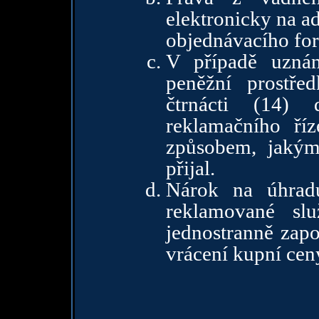
elektronicky na a
objednávacího for
V případě uznán
peněžní prostře
čtrnácti (14)
reklamačního ří
způsobem, jakým
přijal.
Nárok na úhradu
reklamované slu
jednostranně zapo
vrácení kupní cen