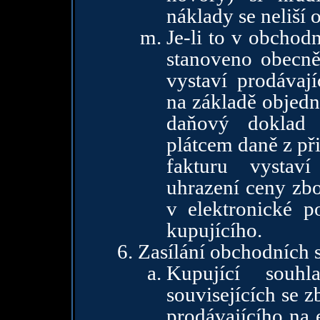
náklady se neliší 
Je-li to v obchod
stanoveno obecně
vystaví prodávaj
na základě objedn
daňový doklad 
plátcem daně z př
fakturu vystav
uhrazení ceny zbo
v elektronické p
kupujícího.
Zasílání obchodních s
Kupující souhl
souvisejících se 
prodávajícího na 