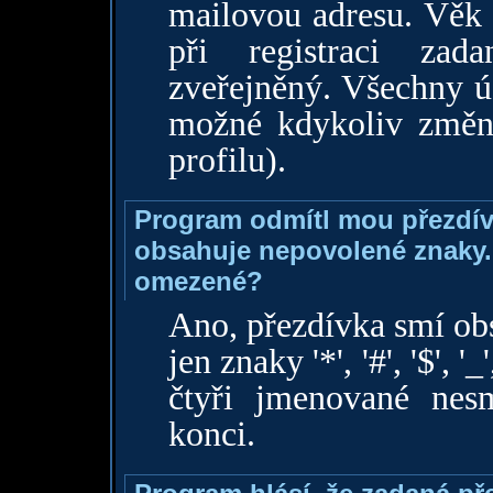
mailovou adresu. Věk 
při registraci za
zveřejněný. Všechny ú
možné kdykoliv změni
profilu).
Program odmítl mou přezdívk
obsahuje nepovolené znaky. 
omezené?
Ano, přezdívka smí ob
jen znaky '*', '#', '$', '_
čtyři jmenované nes
konci.