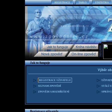
REGISTRACE
TABLO
STATISTIKA
Jak to funguje
Výběr ob
REGISTRACE UŽIVATELE
UŽIVAT
SEZNAM ZPOVĚDÍ
STÁLÍ 
ZPOVĚDI A ROZHŘEŠENÍ
SPRÁVC
Registrace uživatele