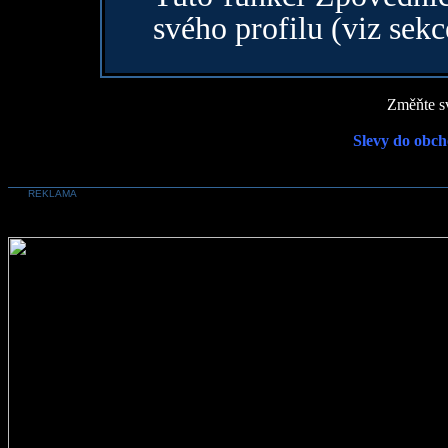
svého profilu (viz sekc
Změňte sv
Slevy do obch
REKLAMA