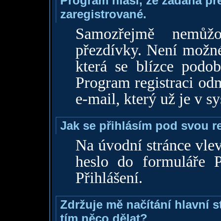
Program hlásí, že zadaná pře
zaregistrované.
Samozřejmě nemůžo
přezdívky. Není možné
která se blízce podob
Program registraci odm
e-mail, který už je v s
Jak se přihlásím pod svou 
Na úvodní stránce vle
heslo do formuláře Př
Přihlášení.
Zdržuje mě načítání hlavní s
tím něco dělat?