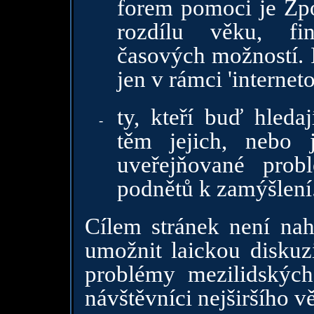
forem pomoci je Zp
rozdílu věku, fi
časových možností. 
jen v rámci 'internet
ty, kteří buď hledaj
-
těm jejich, nebo 
uveřejňované prob
podnětů k zamýšlení
Cílem stránek není na
umožnit laickou disku
problémy mezilidských
návštěvníci nejširšího v