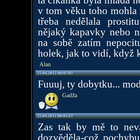
ta cikánka byla mladá h
v tom věku toho mohla m
třeba nedělala prosti
nějaký kapavky nebo ně
na sobě zatím nepocit
holek, jak to vidí, když
Alan
25.04.2012 08:07:07
Fuuuj, ty dobytku... mo
Gadža
25.04.2012 08:03:27
Zas tak by mě to nev
dozvěděla-což pochybuj