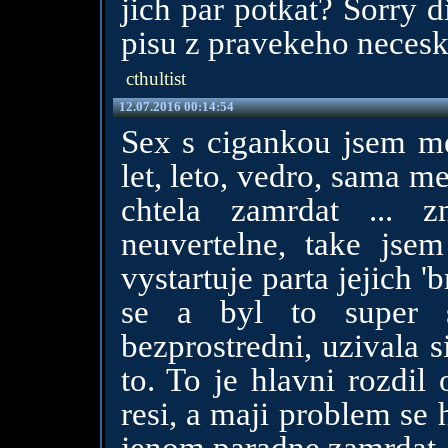
jich par potkat? Sorry d
pisu z pravekeho necesk
cthultist
12.07.2016 00:14:54
Sex s cigankou jsem me
let, leto, vedro, sama m
chtela zamrdat ... z
neuvertelne, take js
vystartuje parta jejich '
se a byl to super 
bezprostredni, uzivala s
to. To je hlavni rozdil 
resi, a maji problem se 