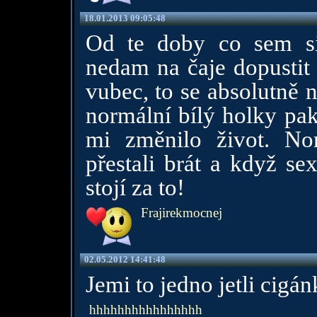
18.01.2013 09:05:48
Od te doby co sem si
nedam na čaje dopustit 
vubec, to se absolutně 
normální bílý holky pak
mi změnilo život. No
přestali brát a když se
stojí za to!
Frajirekmocnej
02.05.2012 14:41:48
Jemi to jedno jetli cigá
hhhhhhhhhhhhhhhh