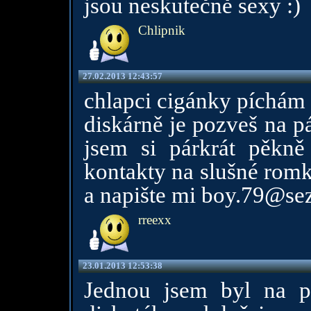
jsou neskutečně sexy :)
Chlipnik
27.02.2013 12:43:57
chlapci cigánky píchám h
diskárně je pozveš na p
jsem si párkrát pěkně 
kontakty na slušné romk
a napište mi boy.79@sez
rreexx
23.01.2013 12:53:38
Jednou jsem byl na p