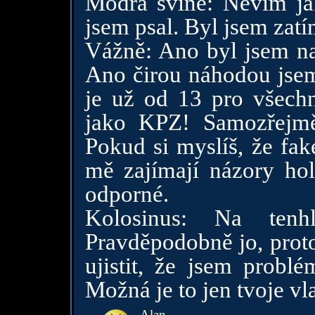
Modrá svině: Nevím jak
jsem psal. Byl jsem zatí
Vážně: Ano byl jsem nad
Ano čirou náhodou jsem
je už od 13 pro všech
jako KPZ! Samozřejm
Pokud si myslíš, že fake
mě zajímají názory hole
odporné.
Kolosinus: Na tenh
Pravděpodobně jo, proto
ujistit, že jsem probl
Možná je to jen tvoje vla
Alan