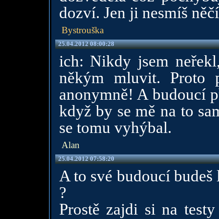
dozví. Jen ji nesmíš něč
Bystrouška
25.04.2012 08:00:28
ich: Nikdy jsem neřek
někým mluvit. Proto 
anonymně! A budoucí pří
když by se mě na to sa
se tomu vyhýbal.
Alan
25.04.2012 07:58:20
A to své budoucí budeš lí
?
Prostě zajdi si na tes