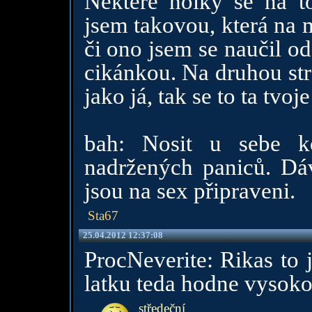
Některé holky se na to
jsem takovou, která na 
či ono jsem se naučil od 
cikánkou. Na druhou str
jako já, tak se to ta tvoj
bah: Nosit u sebe k
nadržených paniců. Dáv
jsou na sex připraveni.
Sta67
25.04.2012 12:37:08
ProcNeverite: Rikas to 
latku teda hodne vysoko 
středeční