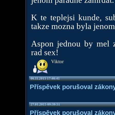
jenom paradne zamrdat.
K te teplejsi kunde, su
takze mozna byla jenom 
Aspon jednou by mel z
rad sex!
Viktor
06.11.2015 17:46:41
Příspěvek porušoval zákony
27.01.2015 09:39:51
Příspěvek porušoval zákony