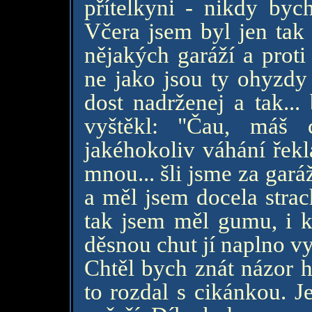
přítelkyni - nikdy byc
Včera jsem byl jen tak
nějakých garáží a proti
ne jako jsou ty ohyzdy
dost nadrženej a tak...
vyštěkl: "Čau, máš
jakéhokoliv váhání řekla
mnou... šli jsme za gar
a měl jsem docela stra
tak jsem měl gumu, i k
děsnou chut jí naplno vy
Chtěl bych znát názor h
to rozdal s cikánkou. J