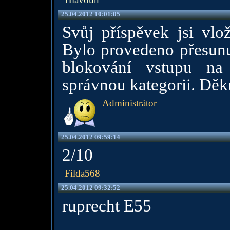
25.04.2012 10:01:05
Svůj příspěvek jsi vlož
Bylo provedeno přesunu
blokování vstupu na 
správnou kategorii. Dě
Administrátor
25.04.2012 09:59:14
2/10
Filda568
25.04.2012 09:32:52
ruprecht E55