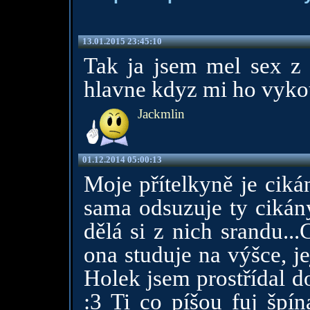
13.01.2015 23:45:10
Tak ja jsem mel sex z 
hlavne kdyz mi ho vyko
Jackmlin
01.12.2014 05:00:13
Moje přítelkyně je ciká
sama odsuzuje ty cikány
dělá si z nich srandu...
ona studuje na výšce, je
Holek jsem prostřídal do
:3 Ti co píšou fuj špí