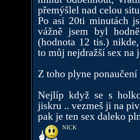
přemýšlel nad celou situ
Po asi 20ti minutách j
vážně jsem byl hodně
(hodnota 12 tis.) nikde
to můj nejdražší sex na 
Z toho plyne ponaučení 
Nejlíp když se s holk
jiskru .. vezmeš ji na pi
pak je ten sex daleko pl
NICK