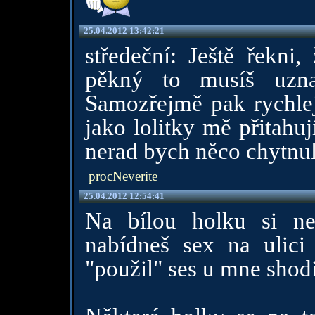
25.04.2012 13:42:21
středeční: Ještě řekni,
pěkný to musíš uzna
Samozřejmě pak rychleji
jako lolitky mě přitahu
nerad bych něco chytnul.
procNeverite
25.04.2012 12:54:41
Na bílou holku si net
nabídneš sex na ulici 
"použil" ses u mne shodi