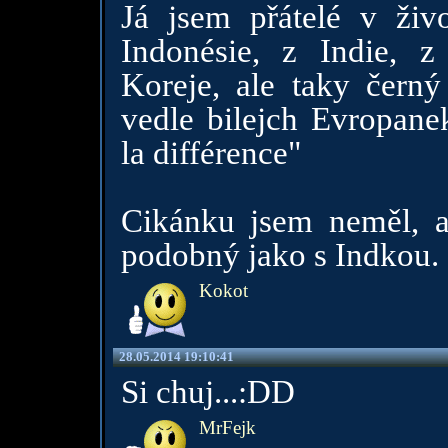
Já jsem přátelé v živ
Indonésie, z Indie, 
Koreje, ale taky čern
vedle bilejch Evropane
la différence"
Cikánku jsem neměl, a
podobný jako s Indkou. :)
Kokot
28.05.2014 19:10:41
Si chuj...:DD
MrFejk