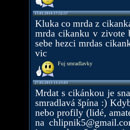
15.01.2014 17:52:57
Kluka co mrda z cikank
mrda cikanku v zivote 
sebe hezci mrdas cikanku
vic
Fuj smradlavky
27.03.2013 13:15:03
Mrdat s cikánkou je sna
smradlavá špína :) Kdyb
nebo profily (lidé, amate
na chlipnik5@gmail.c