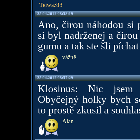
Teiwaz88
25.04.2012 08:58:19
Ano, čirou náhodou si 
si byl nadrženej a čiro
gumu a tak ste šli pícha
vážně
25.04.2012 08:57:29
Klosinus: Nic jsem n
Obyčejný holky bych se 
to prostě zkusil a souhlas
Alan