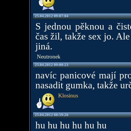
25.04.2012 09:07:04
S jednou pěknou a čist
čas žil, takže sex jo. Al
jiná.
Neutronek
25.04.2012 09:00:23
navíc panicové mají pr
nasadit gumka, takže urč
Klosinus
25.04.2012 08:59:26
hu hu hu hu hu hu