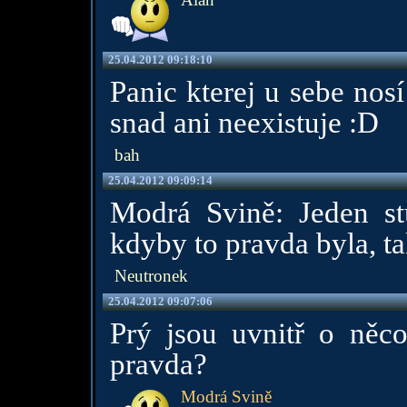
25.04.2012 09:18:10
Panic kterej u sebe nos
snad ani neexistuje :D
bah
25.04.2012 09:09:14
Modrá Svině: Jeden st
kdyby to pravda byla, ta
Neutronek
25.04.2012 09:07:06
Prý jsou uvnitř o něco 
pravda?
Modrá Svině