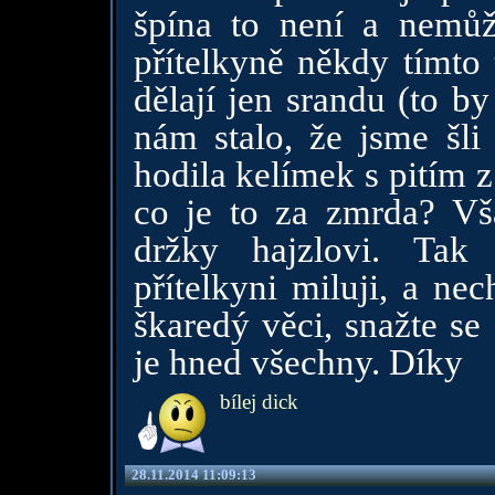
špína to není a nemůž
přítelkyně někdy tímto t
dělají jen srandu (to b
nám stalo, že jsme šli
hodila kelímek s pitím 
co je to za zmrda? V
držky hajzlovi. Tak
přítelkyni miluji, a ne
škaredý věci, snažte se
je hned všechny. Díky
bílej dick
28.11.2014 11:09:13