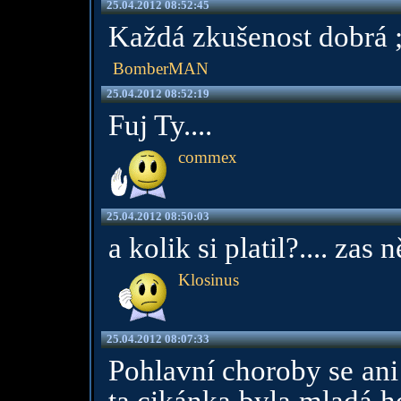
25.04.2012 08:52:45
Každá zkušenost dobrá ;
BomberMAN
25.04.2012 08:52:19
Fuj Ty....
commex
25.04.2012 08:50:03
a kolik si platil?.... zas
Klosinus
25.04.2012 08:07:33
Pohlavní choroby se ani