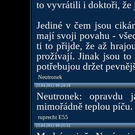
to vyvrátili i doktoři, že
Jediné v čem jsou cikán
mají svoji povahu - vše
ti to přijde, že až hraj
prožívají. Jinak jsou t
potřebujou držet pevnějš
Neutronek
25.04.2012 09:24:10
Neutronek: opravdu 
mimořádně teplou píču. 
ruprecht E55
25.04.2012 09:21:52