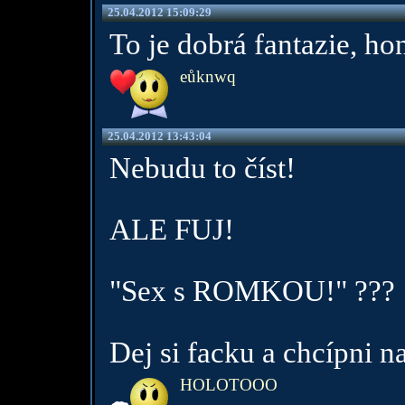
25.04.2012 15:09:29
To je dobrá fantazie, ho
eůknwq
25.04.2012 13:43:04
Nebudu to číst!
ALE FUJ!
"Sex s ROMKOU!" ???
Dej si facku a chcípni n
HOLOTOOO