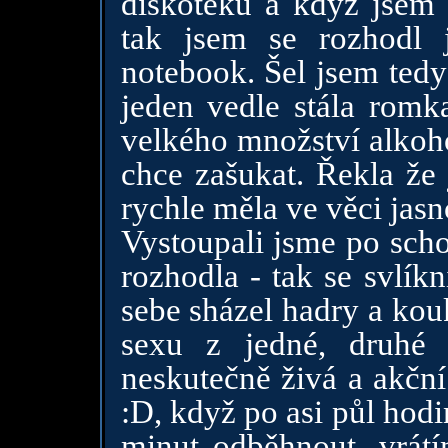
diskotéku a když jsem 
tak jsem se rozhodl
notebook. Šel jsem tedy
jeden vedle stála romka
velkého množství alkohol
chce zašukat. Řekla že 
rychle měla ve věci jasn
Vystoupali jsme po sch
rozhodla - tak se svlík
sebe sházel hadry a kou
sexu z jedné, druhé 
neskutečně živá a akční
:D, když po asi půl hod
minut odběhnout, vrátí