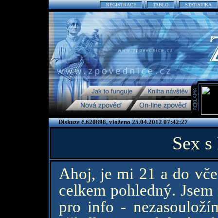
REGISTRACE
TABLO
STATISTIKA
Diskuze č.620898, vloženo 25.04.2012 07:42:27
Sex 
Ahoj, je mi 21 a do vče
celkem pohledný. Jsem m
pro info - nezasoulož