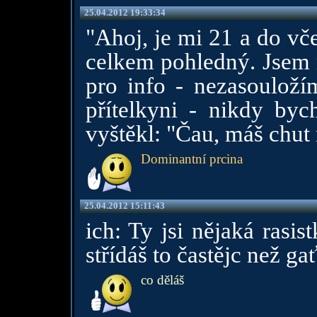
25.04.2012 19:33:34
"Ahoj, je mi 21 a do vč
celkem pohledný. Jsem m
pro info - nezasoulož
přítelkyni - nikdy bych
vyštěkl: "Čau, máš chut
Dominantní prcina
25.04.2012 15:11:43
ich: Ty jsi nějaká rasi
střídáš to častějc než ga
co děláš