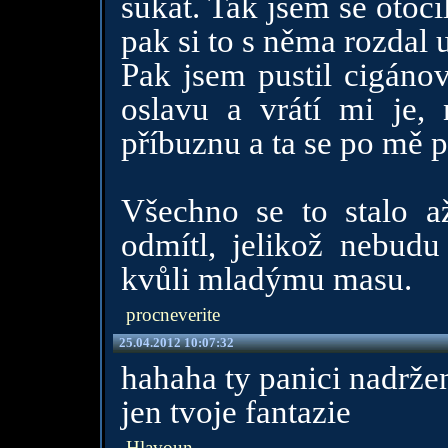
šukat. Tak jsem se otočil
pak si to s něma rozdal 
Pak jsem pustil cigánov
oslavu a vrátí mi je,
příbuznu a ta se po mě pl
Všechno se to stalo a
odmítl, jelikož nebudu
kvůli mladýmu masu.
procneverite
25.04.2012 10:07:32
hahaha ty panici nadržene
jen tvoje fantazie
Hlavoun