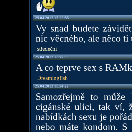
25.04.2012 12:28:55
Vy snad budete závidě
nic věcného, ale něco ti
středeční
25.04.2012 11:55:05
A co teprve sex s RAM
Dreamingfish
25.04.2012 11:54:22
Samozřejmě to může b
cigánské ulici, tak ví, 
nabídkách sexu je pořád. 
nebo máte kondom. S 