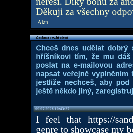
neřeší. Díky bohu za a
Děkuji za všechny odpov
Alan
Zaslaná rozhřešení
Chceš dnes udělat dobrý
hříšníkovi tím, že mu dá
poslat na e-mailovou adre
napsat veřejně vyplněním f
jestliže nechceš, aby pod
ještě někdo jiný, zaregistruj
09.07.2026 10:43:27
I feel that
https://sa
genre to showcase my bo