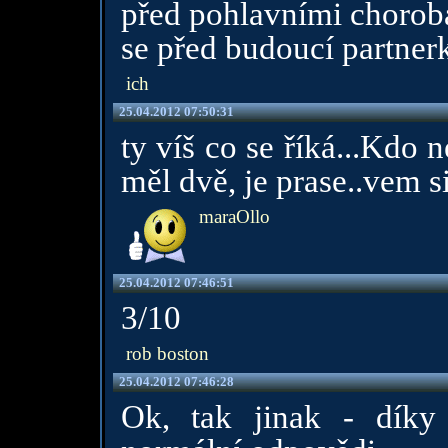
před pohlavními choroba
se před budoucí partner
ich
25.04.2012 07:50:31
ty víš co se říká...Kdo
měl dvě, je prase..vem s
maraOllo
25.04.2012 07:46:51
3/10
rob boston
25.04.2012 07:46:28
Ok, tak jinak - dík