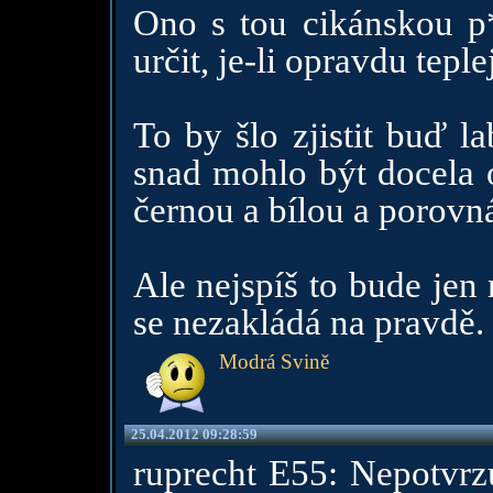
Ono s tou cikánskou p*
určit, je-li opravdu tepl
To by šlo zjistit buď l
snad mohlo být docela o
černou a bílou a porovná
Ale nejspíš to bude jen 
se nezakládá na pravdě.
Modrá Svině
25.04.2012 09:28:59
ruprecht E55: Nepotvrzu