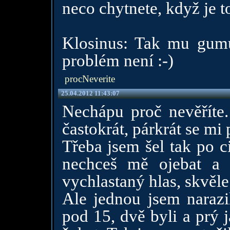
neco chytnete, když je to
Klosinus: Tak mu gumu
problém není :-)
procNeverite
25.04.2012 11:43:07
Nechápu proč nevěříte.
častokrát, párkrát se mi 
Třeba jsem šel tak po c
nechceš mě ojebat a
vychlastaný hlas, skvěle
Ale jednou jsem narazi
pod 15, dvě byli a prý 