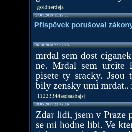
goldnerdeja
17.01.2019 11:35:35
Příspěvek porušoval zákony
26.10.2018 22:37:15
mrdal sem dost ciganek.
ne. Mrdal sem urcite 
pisete ty sracky. Jsou 
bily zensky umi mrdat.. 
11223344asdsaahajsj
19.05.2017 23:42:16
Zdar lidi, jsem v Praz
se mi hodne libi. Ve kte