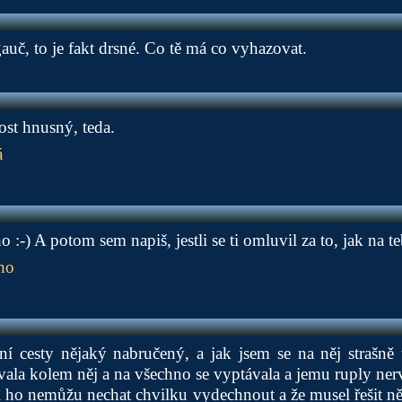
auč, to je fakt drsné. Co tě má co vyhazovat.
ost hnusný, teda.
á
:-) A potom sem napiš, jestli se ti omluvil za to, jak na te
ho
bní cesty nějaký nabručený, a jak jsem se na něj strašně t
vala kolem něj a na všechno se vyptávala a jemu ruply ner
li ho nemůžu nechat chvilku vydechnout a že musel řešit n