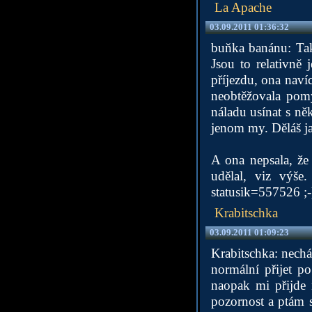
La Apache
03.09.2011 01:36:32
buňka banánu: Tak 
Jsou to relativně
příjezdu, ona nav
neobtěžovala pomy
náladu usínat s ně
jenom my. Děláš ja
A ona nepsala, že
udělal, viz výše
statusik=557526
;-
Krabitschka
03.09.2011 01:09:23
Krabitschka: nechá
normální přijet p
naopak mi přijde
pozornost a ptám 