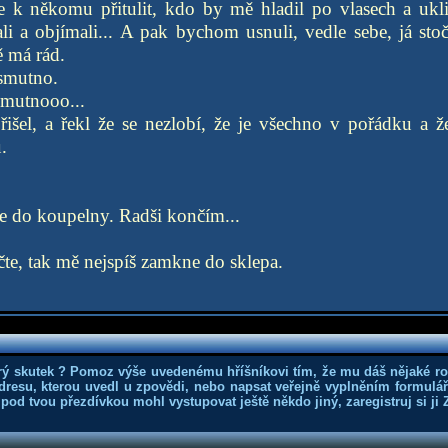
se k někomu přitulit, kdo by mě hladil po vlasech a ukli
li a objímali... A pak bychom usnuli, vedle sebe, já sto
 má rád.
 smutno.
mutnooo...
išel, a řekl že se nezlobí, že je všechno v pořádku a ž
.
e do koupelny. Radši končím...
řečte, tak mě nejspíš zamkne do sklepa.
rý skutek ? Pomoz výše uvedenému hříšníkovi tím, že mu dáš nějaké r
dresu, kterou uvedl u zpovědi, nebo napsat veřejně vyplněním formuláře
 pod tvou přezdívkou mohl vystupovat ještě někdo jiný, zaregistruj si ji