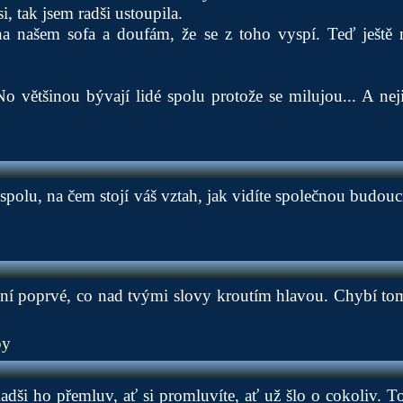
i, tak jsem radši ustoupila.
na našem sofa a doufám, že se z toho vyspí. Teď ještě
o většinou bývají lidé spolu protože se milujou... A nej
e spolu, na čem stojí váš vztah, jak vidíte společnou budou
ní poprvé, co nad tvými slovy kroutím hlavou. Chybí tomu
py
adši ho přemluv, ať si promluvíte, ať už šlo o cokoliv. T