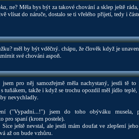
bka
, ne? Měla bys být za takové chování a sklep ještě ráda
ě vlísat do náruče, dostalo se ti vřelého přijetí, tedy i čá
užku? měl by být vděčný. chápu, že člověk když je unavený
zmírnit své chováni aspoň.
 jsem pro něj samozřejmě měla nachystaný, jestli tě to 
s tuňákem, takže i když se trochu opozdil měl jídlo teplé,
aby nevychladly.
ení ("Vypadni...!") jsem do toho obýváku musela, p
sto pro spaní (krom postele).
 Sice ještě nevstal, ale jestli mám doufat ve zlepšení jeh
vá až on bude vzhůru.