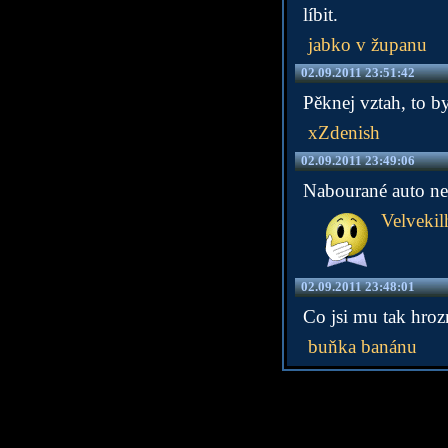
líbit.
jabko v županu
02.09.2011 23:51:42
Pěknej vztah, to by
xZdenish
02.09.2011 23:49:06
Nabourané auto ne
Velvekil
02.09.2011 23:48:01
Co jsi mu tak hro
buňka banánu