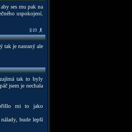
, aby ses mu pak na
stečného uspokojení.
23
 tak je nasraný ale
zajímá tak to byly
 páč jsem je nechala
řišlo mi to jako
o nálady, bude lepší