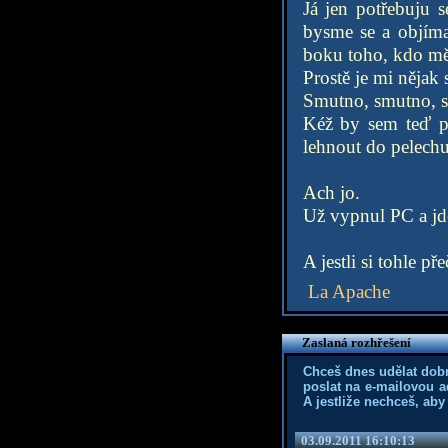
Já jen potřebuju 
bysme se a objíma
boku toho, kdo mě
Prostě je mi nějak
Smutno, smutno, s
Kéž by sem teď př
lehnout do pelechu
Ach jo.
Už vypnul PC a jd
A jestli si tohle p
La Apache
Zaslaná rozhřešení
Chceš dnes udělat dob
poslat na e-mailovou a
A jestliže nechceš, aby
03.09.2011 16:10:13