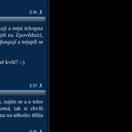
30
ují a nejsi schopna
.piš na Zpovědnici,
k
fungují
a nejspíš se
 kvítí? :-)
23
u, najím se a u toho
ná, tak si chvíli
a na někoho těšila
30