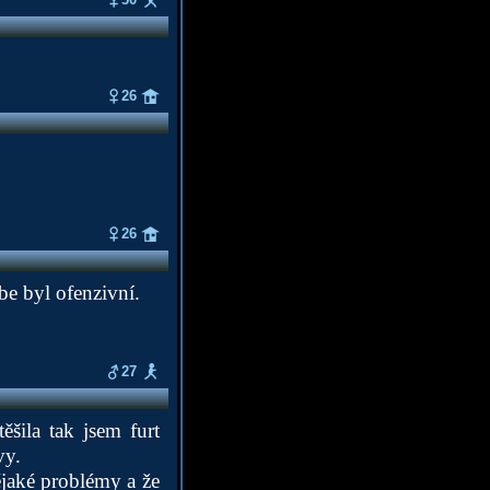
26
26
be byl ofenzivní.
27
ěšila tak jsem furt
vy.
ějaké problémy a že