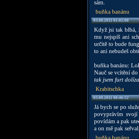
sám.
buňka banánu
03.09.2011 01:02:08
Když jsi tak blbá,
mu nejspíš ani sch
určitě to bude fun
to ani nebudeš obtě
buňka banánu: LoL, 
Nauč se vcítění do 
tak jsem furt dolí
Krabitschka
03.09.2011 00:46:52
Já bych se po služe
povyprávím svojí
povídám a pak ute
a on mě pak seřval
buňka banánu