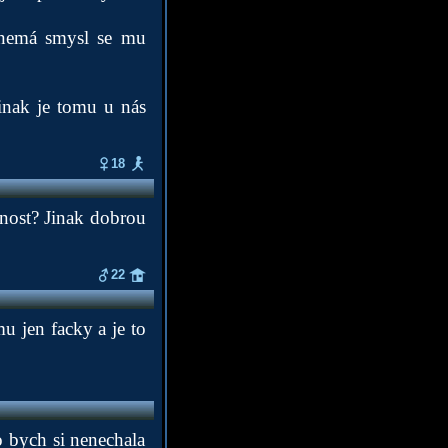
 nemá smysl se mu
inak je tomu u nás
18
cnost? Jinak dobrou
22
 jen facky a je to
o bych si nenechala