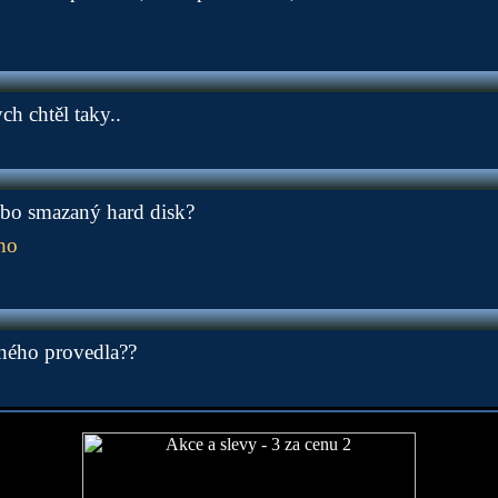
ch chtěl taky..
bo smazaný hard disk?
ho
zného provedla??