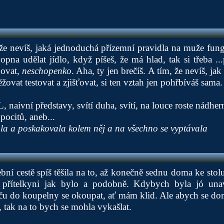
 že nevíš, jaká jednoduchá přízemní pravidla na muže fung
opna udělat jídlo, když píšeš, že má hlad, tak si třeba ..
govat,
neschopenko
. Aha, ty jen brečíš. A tím, že nevíš, ja
žovat testovat a zjišťovat, si ten vztah jen pohřbíváš sama.
naivní představy, svítí duha, svítí, na louce roste nádherné
pocitů, aneb...
zala a poskakovala kolem něj a na všechno se vyptávala
bní cestě spíš těšila na to, až konečně sednu doma ke stol
 přítelkyni jak bylo a podobně. Kdybych byla jó unave
ču do koupelny se okoupat, ať mám klid. Ale abych se dom
, tak na to bych se mohla vykašlat.