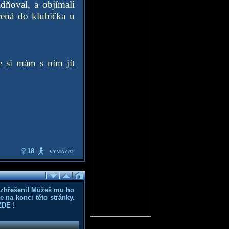
dňoval, a objímali
čená do klubíčka u
e si mám s ním jít
18
VYMAZAT
ozhřešení! Můžeš mu ho
 na konci této stránky.
ZDE
!