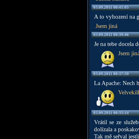
03.09.2011 00:41:05
A to vyhození na g
Jsem jiná
03.09.2011 00:39:46
Je na tebe docela d
Jsem jin
03.09.2011 00:37:59
La Apache: Nech ho 
Velvekil
03.09.2011 00:35:14
Vrátil se ze služe
dolízala a poskako
Tak mě seřval jest