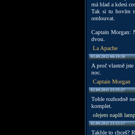
má hlad a kdesi cos
Tak si tu hovím 
omlouvat.
Captain Morgan: N
dvou.
La Apache
03.09.2011 00:19:58
A proč vlastně jst
noc.
Captain Morgan
02.09.2011 23:55:27
Tohle rozhodně ne
komplet.
olejem naplň lam
02.09.2011 23:53:17
Takhle to chceš? R