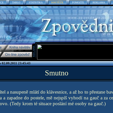
ACE
TABLO
STATISTIKA
SOUTĚŽE
POMOZTE
REKLAMA
 02.09.2011 23:45:43
Smutno
el a nasupeně mlátí do klávesnice, a až ho to přestane bav
a a zapadne do postele, mě nejspíš vyhodí na gauč a za 
ovo. (Tedy krom té situace poslání mé osoby na gauč.)