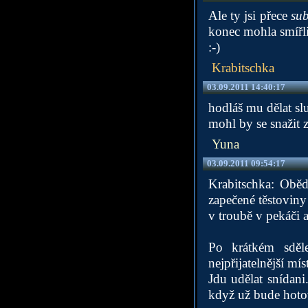
Ale ty jsi přece
su
konec mohla smířliv
:-)
Krabitschka
03.09.2011 14:40:17
hodláš mu dělat sl
mohl by se snažit 
Yuna
03.09.2011 09:54:17
Krabitschka: Oběd
zapečené těstoviny 
v troubě v pekáči 
Po krátkém sděl
nejpřijatelnější mí
Jdu udělat snídani.
když už bude hoto