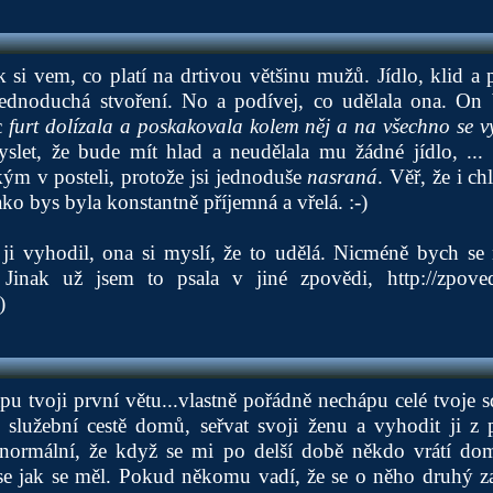
si vem, co platí na drtivou většinu mužů. Jídlo, klid a 
 jednoduchá stvoření. No a podívej, co udělala ona. On
íc
furt dolízala a poskakovala kolem něj a na všechno se v
slet, že bude mít hlad a neudělala mu žádné jídlo, ..
kým v posteli, protože jsi jednoduše
nasraná
. Věř, že i c
ko bys byla konstantně příjemná a vřelá. :-)
 ji vyhodil, ona si myslí, že to udělá. Nicméně bych se 
. Jinak už jsem to psala v jiné zpovědi,
http://zpove
)
pu tvoji první větu...vlastně pořádně nechápu celé tvoje s
o služební cestě domů, seřvat svoji ženu a vyhodit ji z 
 normální, že když se mi po delší době někdo vrátí do
se jak se měl. Pokud někomu vadí, že se o něho druhý za