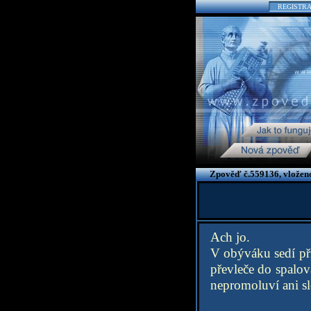
REGISTR
Zpověď č.559136, vloženo
Ach jo.
V obýváku sedí přít
převleče do spalov
nepromoluví ani sl