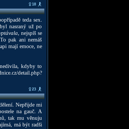
18
popřípadě teda sex.
 byl nasraný už po
yptávala
, nejspíš se
. To pak ani nemáš
hlapi mají emoce, ne
nedivila, kdyby to
dnice.cz/detail.php?
23
dělení. Nepřijde mi
postele na gauč. A
mů, tak mu věnuju
jímá, má být radši