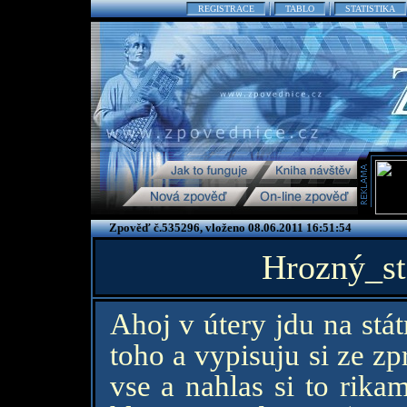
REGISTRACE
TABLO
STATISTIKA
Zpověď č.535296, vloženo 08.06.2011 16:51:54
Hrozný_stá
Ahoj v útery jdu na stá
toho a vypisuju si ze zp
vse a nahlas si to rika