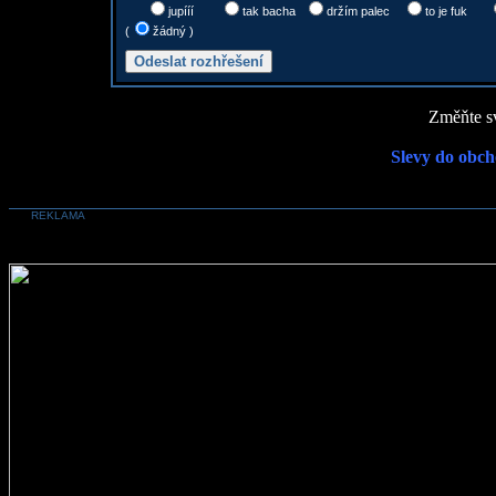
jupííí
tak bacha
držím palec
to je fuk
(
žádný )
Změňte sv
Slevy do obch
REKLAMA