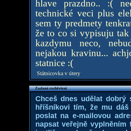
hlave prazdno.. :( 
technické veci plus ele
sem ty predmety tenkrat
že to co si vypisuju ta
kazdymu neco, nebud
nejakou kravinu... achj
statnice :(
Státnicovka v útery
Zaslaná rozhřešení
Chceš dnes udělat dobrý
hříšníkovi tím, že mu dá
poslat na e-mailovou adre
napsat veřejně vyplněním f