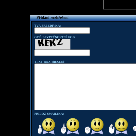
Přidání rozhřešení
TVÁ PŘEZDÍVKA:
OPIŠ BEZPEČNOSTNÍ KOD:
TEXT ROZHŘEŠENÍ:
PŘILOŽ SMAILÍKA: