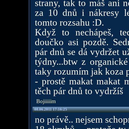
strany, tak to máš ani 
za 10 dnů i nákresy lét
tomto rozsahu :D.
Když to nechápeš, te
doučko asi pozdě. Sed
pár dnů se dá vydržet u
týdny...btw z organick
taky rozumím jak koza p
- prostě makat makat ma
těch pár dnů to vydržíš
Bojiiiiim
08.06.2011 17:16:25
no právě.. nejsem schop