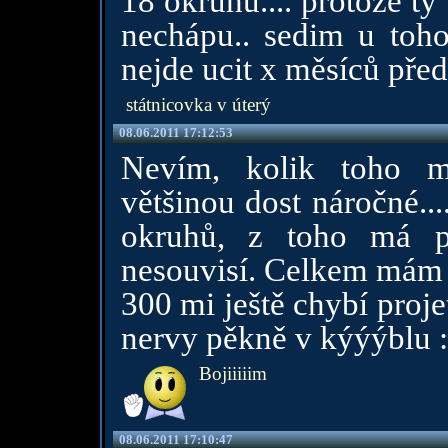
18 okruhů.... protože ty
nechápu.. sedim u toho
nejde ucit x měsíců před
státnicovka v úterý
08.06.2011 17:12:53
Nevím, kolik toho má
většinou dost náročné...
okruhů, z toho má p
nesouvisí. Celkem mám p
300 mi ještě chybí proj
nervy pěkně v kýýýblu :
Bojiiiiim
08.06.2011 17:10:47