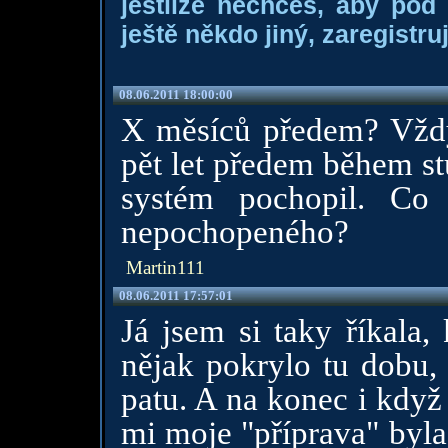
jestliže nechceš, aby pod
ještě někdo jiný, zaregistruj
08.06.2011 18:00:00
X měsíců předem? Vždyť
pět let předem během st
systém pochopil. Co
nepochopeného?
Martin111
08.06.2011 17:57:01
Já jsem si taky říkala, 
nějak pokrylo tu dobu,
patu. A na konec i když 
mi moje "příprava" byla