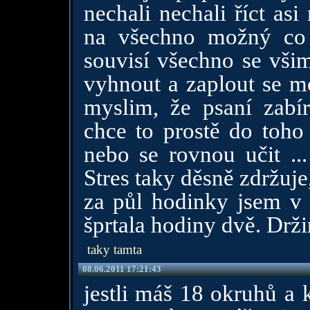
nechali nechali říct as
na všechno možný co 
souvisí všechno se všim
vyhnout a zaplout se mo
myslim, že psaní zabí
chce to prostě do toho
nebo se rovnou učit ...
Stres taky děsně zdržuje
za půl hodinky jsem v 
šprtala hodiny dvě. Drž
taky tamta
08.06.2011 17:21:43
jestli máš 18 okruhů a 