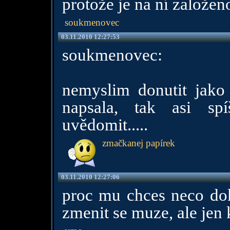
protože je na ní založen
soukmenovec
03.11.2010 12:27:53
soukmenovec:
nemyslim donutit jako d
napsala, tak asi s
uvědomit.....
zmačkanej papírek
03.11.2010 12:27:06
proc mu chces neco dok
zmenit se muze, ale jen