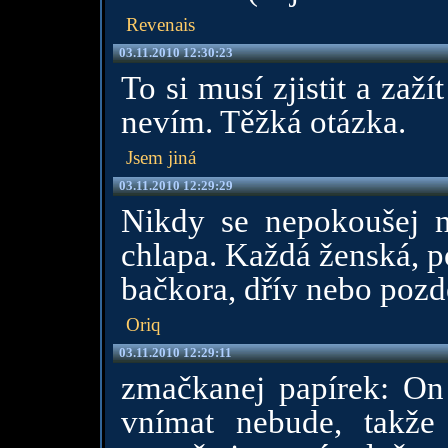
Revenais
03.11.2010 12:30:23
To si musí zjistit a zaží
nevím. Těžká otázka.
Jsem jiná
03.11.2010 12:29:29
Nikdy se nepokoušej 
chlapa. Každá ženská, p
bačkora, dřív nebo pozd
Oriq
03.11.2010 12:29:11
zmačkanej papírek: On
vnímat nebude, takže 