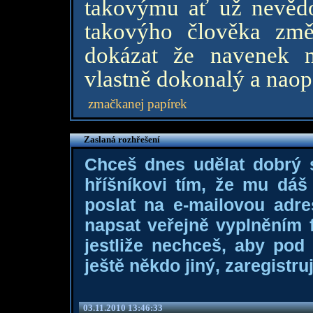
takovýmu ať už nevědo
takovýho člověka změ
dokázat že navenek 
vlastně dokonalý a nao
zmačkanej papírek
Zaslaná rozhřešení
Chceš dnes udělat dobrý
hříšníkovi tím, že mu dá
poslat na e-mailovou adre
napsat veřejně vyplněním f
jestliže nechceš, aby pod
ještě někdo jiný, zaregistruj
03.11.2010 13:46:33