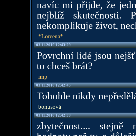
navíc mi přijde, že jed
nejblíž skutečnosti.
nekomplikuje život, nech
*Loreena*
03.11.2010 12:43:29
Povrchní lidé jsou nejšť
to chceš brát?
imp
03.11.2010 12:42:45
Tohohle nikdy nepředělá
bonusová
03.11.2010 12:42:33
zbytečnost.... stejně