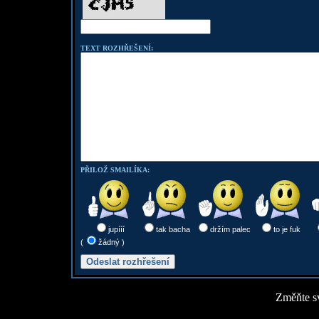
TEXT ROZHŘEŠENÍ:
PŘILOŽ SMAILÍKA:
jupííí
tak bacha
držím palec
to je fuk
(
žádný )
Změňte sv