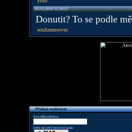
ymo
03.11.2010 12:26:27
Donutit? To se podle mě
soukmenovec
Přidání rozhřešení
TVÁ PŘEZDÍVKA:
OPIŠ BEZPEČNOSTNÍ KOD: