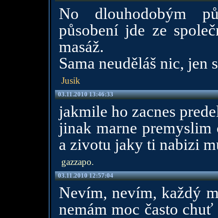
No dlouhodobým půs
působení jde ze společ
masáž.
Sama neuděláš nic, jen s
Jusik
03.11.2010 13:46:33
jakmile ho zacnes prede
jinak marne premyslim 
a zivotu jaky ti nabizi mu
gazzapo.
03.11.2010 12:57:04
Nevím, nevím, každý má
nemám moc často chuť hl