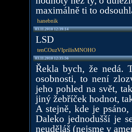
hodnoty než ty, o důleži
maximálně ti to odsouhl
hanebnik
03.11.2010 12:39:14
LSD
tenCOuzVIprilisMNOHO
03.11.2010 12:35:56
Řekla bych, že nedá. Ta
osobnosti, to není zloz
jeho pohled na svět, t
jiný žebříček hodnot, ta
A stejně, kde je psáno,
Daleko jednodušší je se
neuděláš (nejsme v ame