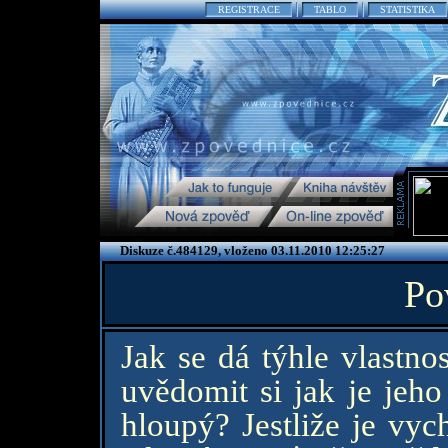
REGISTRACE
TABLO
STATISTIKA
Diskuze č.484129, vloženo 03.11.2010 12:25:27
Po
Jak se dá týhle vlastno
uvědomit si jak je jeh
hloupý? Jestliže je vy