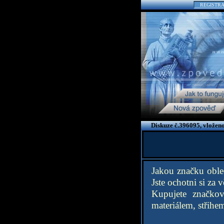
REGISTR
Diskuze č.396095, vložen
Jakou značku obleč
Jste ochotni si za v
Kupujete značkov
materiálem, střihe