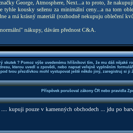
načky George, Atmosphere, Next...a to proto, že nakupuj
e tyhle kousky seženu za minimální ceny...a na tom obleč
adne a má krásný materiál (rozhodně nekupuju oblečení kvůl
"normální" nákupy, dávám přednost C&A.
rý skutek ? Pomoz výše uvedenému hříšníkovi tím, že mu dáš nějaké r
dresu, kterou uvedl u zpovědi, nebo napsat veřejně vyplněním formuláře
 pod tvou přezdívkou mohl vystupovat ještě někdo jiný, zaregistruj si ji
Příspěvek porušoval zákony ČR nebo pravidla Zpo
.... kupuji pouze v kamenných obchodech ... jdu po barvě