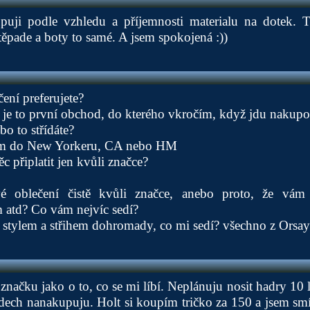
uji podle vzhledu a příjemnosti materialu na dotek. 
těpade a boty to samé. A jsem spokojená :))
ení preferujete?
 je to první obchod, do kterého vkročím, když jdu nakupo
bo to střídáte?
dím do New Yorkeru, CA nebo HM
ěc připlatit jen kvůli značce?
é oblečení čistě kvůli značce, anebo proto, že vám
m atd? Co vám nejvíc sedí?
stylem a střihem dohromady, co mi sedí? všechno z Orsaye
značku jako o to, co se mi líbí. Neplánuju nosit hadry 10 
dech nanakupuju. Holt si koupím tričko za 150 a jsem smíř