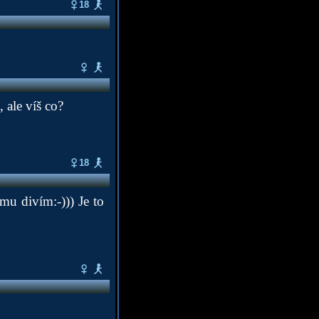
18
 ale víš co?
18
mu divím:-))) Je to