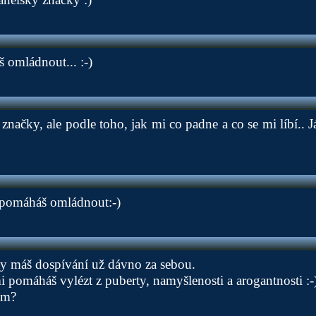
 omládnout... :-)
načky, ale podle toho, jak mi co padne a co se mi líbí.. J
 pomáháš omládnout:-)
ty máš dospívání už dávno za sebou.
i pomáháš vylézt z puberty, namyšlenosti a arogantnosti :-
ím?