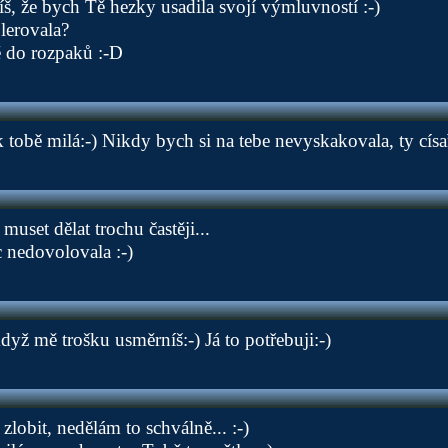
, že bych Tě hezky usadila svojí výmluvností :-)
lerovala?
ě do rozpaků :-D
 tobě milá:-) Nikdy bych si na tebe nevyskakovala, ty císa
uset dělat trochu častěji...
 nedovolovala :-)
dyž mě trošku usměrníš:-) Já to potřebuji:-)
zlobit, nedělám to schválně... :-)