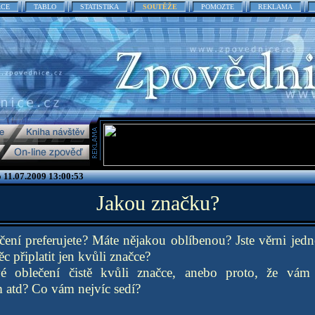
ACE
TABLO
STATISTIKA
SOUTĚŽE
POMOZTE
REKLAMA
o 11.07.2009 13:00:53
Jakou značku?
ení preferujete? Máte nějakou oblíbenou? Jste věrni jedné
ěc připlatit jen kvůli značce?
é oblečení čistě kvůli značce, anebo proto, že vám
m atd? Co vám nejvíc sedí?