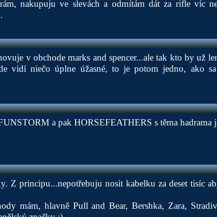
rám, nakupuju ve slevách a odmítám dát za rifle víc než
.
hovuje v obchode marks and spencer...ale tak kto by už len
e vidí niečo úplne úžasné, to je potom jedno, ako sa 
á FUNSTORM a pak HORSEFEATHERS s těma hadrama jse
 Z principu...nepotřebuju nosit kabelku za deset tisíc aby
ody mám, hlavně Pull and Bear, Bershka, Zara, Stradiv
anělský značky :)