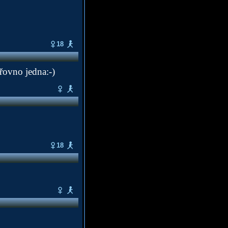
18
řovno jedna:-)
18