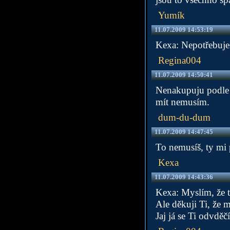
Yumík
11.07.2009 14:53:19
Kexa: Nepotřebuješ
Regina004
11.07.2009 14:50:41
Nenakupuju podle z
mít nemusím.
dum-du-dum
11.07.2009 14:47:45
To nemusíš, ty mi
Kexa
11.07.2009 14:43:36
Kexa: Myslím, že 
Ale děkuji Ti, že m
Jaj já se Ti odvděč