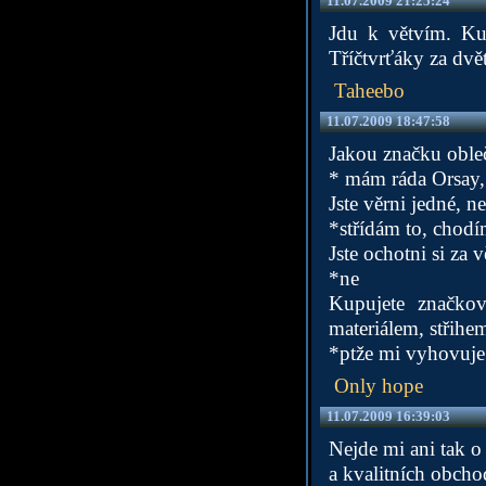
11.07.2009 21:25:24
Jdu k větvím. Kup
Tříčtvrťáky za dvě
Taheebo
11.07.2009 18:47:58
Jakou značku obleč
* mám ráda Orsay,
Jste věrni jedné, ne
*střídám to, cho
Jste ochotni si za v
*ne
Kupujete značkov
materiálem, střihe
*ptže mi vyhovuje 
Only hope
11.07.2009 16:39:03
Nejde mi ani tak o 
a kvalitních obcho