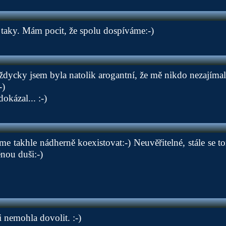
taky. Mám pocit, že spolu dospíváme:-)
vždycky jsem byla natolik arogantní, že mě nikdo nezajímal,
-)
okázal... :-)
 takhle nádherně koexistovat:-) Neuvěřitelné, stále se to
ěnou duši:-)
 nemohla dovolit. :-)