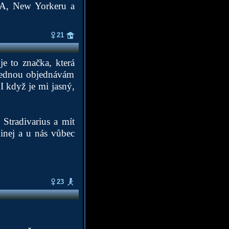
 CA, New Yorkeru a
21
je to značka, která
e jednou objednávám
I když je mi jasný,
Stradivarius a mít
dinej a u nás vůbec
23