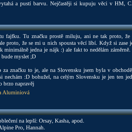
ytahá a pustí barvu. Nejčastěji si kupuju věci v HM,
 fajfku. Tu značku prostě miluju, ani ne tak proto, že 
le proto, že se mi u nich spousta věcí líbí. Když si zas
ak minimálně jedna je nájk :) ale fakt to nedělám záměrně. 
dí bude myslet ;D
o za značku to je, ale na Slovensku jsem byla v obchodě 
 asi nechám :D bohužel, na celým Slovensku je jen ten je
o brzo napravěj
 Aluminiová
blečení na lepší: Orsay, Kasha, apod.
 Alpine Pro, Hannah.