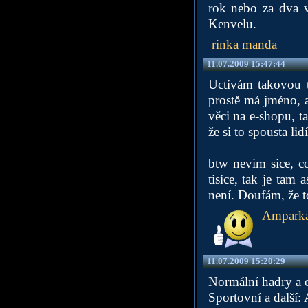
rok nebo za dva v
Kenvelu.
rinka manda
11.07.2009 15:47:44
Uctívám takovou tu
prostě má jméno, a
věci na e-shopu, t
že si to spousta li
btw nevim sice, c
tisíce, tak je tam
není. Doufám, že t
Amparka
11.07.2009 15:20:29
Normální hadry a o
Sportovní a další: