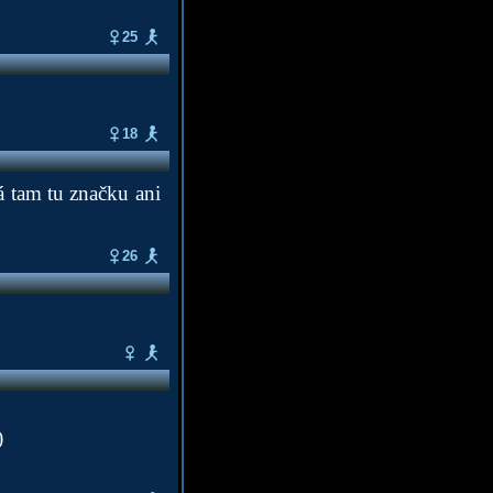
25
18
á tam tu značku ani
26
)