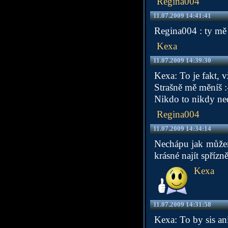
Regina004
11.07.2009 14:41:41
Regina004 : ty mě 
Kexa
11.07.2009 14:39:30
Kexa: To je fakt, 
Strašně mě měníš :
Nikdo to nikdy ned
Regina004
11.07.2009 14:34:14
Nechápu jak můžeme
krásné najít spřízn
Kexa
11.07.2009 14:31:58
Kexa: To by sis ani