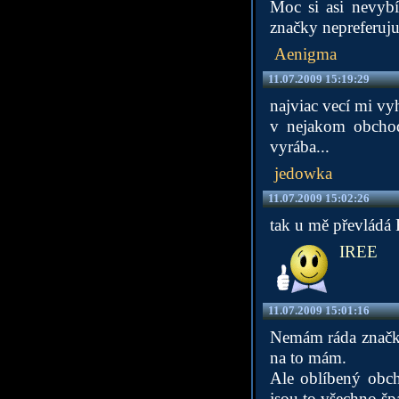
Moc si asi nevybí
značky nepreferuju
Aenigma
11.07.2009 15:19:29
najviac vecí mi vy
v nejakom obchod
vyrába...
jedowka
11.07.2009 15:02:26
tak u mě převlád
IREE
11.07.2009 15:01:16
Nemám ráda značky.
na to mám.
Ale oblíbený obch
jsou to všechno šp