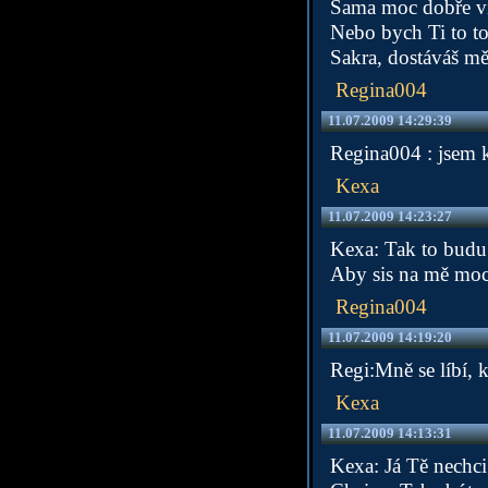
Sama moc dobře víš
Nebo bych Ti to to
Sakra, dostáváš m
Regina004
11.07.2009 14:29:39
Regina004 : jsem k
Kexa
11.07.2009 14:23:27
Kexa: Tak to budu m
Aby sis na mě moc
Regina004
11.07.2009 14:19:20
Regi:Mně se líbí, k
Kexa
11.07.2009 14:13:31
Kexa: Já Tě nechci 