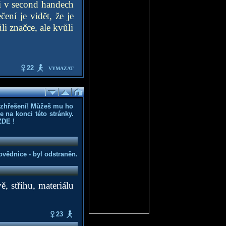
i v second handech
ení je vidět, že je
i značce, ale kvůli
22
VYMAZAT
ozhřešení! Můžeš mu ho
 na konci této stránky.
ZDE
!
vědnice - byl odstraněn.
, střihu, materiálu
23