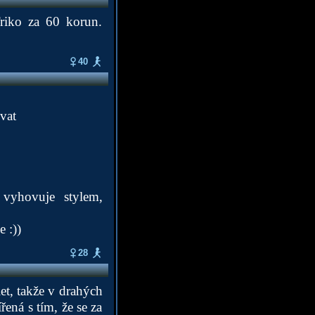
Triko za 60 korun.
40
vat
 vyhovuje stylem,
 :))
28
let, takže v drahých
ená s tím, že se za