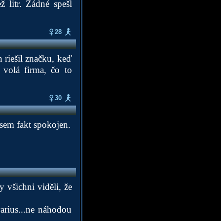
 litr. Žádné spešl
28
 riešil značku, keď
volá firma, čo to
30
m fakt spokojen.
 všichni viděli, že
arius...ne náhodou