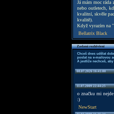
Já mám moc ráda z
nebo outletech, kd
kvalitní, skvěle p
kvalitě).
Když vyrazím na 
Bellatrix Black
Zaslaná rozhřešení
Chceš dnes udělat dob
poslat na e-mailovou a
A jestliže nechceš, aby
08.07.2026 16:41:00
11.07.2009 22:44:25
o značku mi nejde 
:)
NewStart