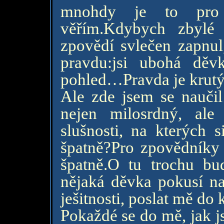
mnohdy je to pro
věřím.Kdybych zbylé
zpovědí svlečen zapnul
pravdu:jsi ubohá děv
pohled…Pravda je krutý
Ale zde jsem se naučil
nejen milosrdný, ale
slušnosti, na kterých 
špatně?Pro zpovědníky 
špatně.O tu trochu bu
nějaká děvka pokusí na
ješitnosti, poslat mě do 
Pokaždé se do mě, jak j