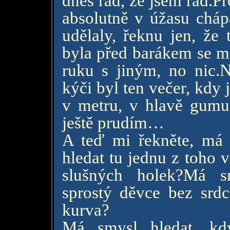
dnes rád, že jsem rád.P
absolutně v úžasu cháp
udělaly, řeknu jen, že 
byla před barákem se m
ruku s jiným, no nic.
kýči byl ten večer, kdy 
v metru, v hlavě gumu
ještě prudím…
A teď mi řekněte, má
hledat tu jednu z toho 
slušných holek?Má s
sprostý děvce bez srdce
kurva?
Má smysl hledat, kd