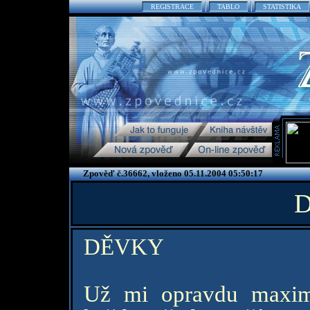
REGISTRACE
TABLO
STATISTIKA
Zpověď č.36662, vloženo 05.11.2004 05:50:17
DĚVKY
Už mi opravdu maxim