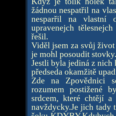
Když je tolik holek t
žádnou nespatřil na vla
nesparřil na vlastní
upravenejch tělesnejc
řešil.
Viděl jsem za svůj život
je mohl posoudit stovky
Jestli byla jediná z nich
předseda okamžitě upad
Zde na Zpovědnici s
rozumem postižené by
srdcem, které chtějí a
navždycky.Je jich tady 
šoku KDYBY.Kdybych ji