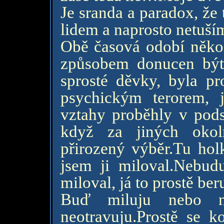
Je sranda a paradox, že
lidem a naprosto netuším,
Obě časová odobí někol
způsobem donucen být
sprosté děvky, byla 
psychickým terorem, 
vztahy proběhly v podst
když za jiných okoln
přirozený výběr.Tu hol
jsem ji miloval.Nebud
miloval, já to prostě ber
Buď miluju nebo ne
neotravuju.Prostě se k