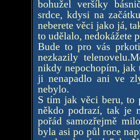
bohužel veršíky básni
srdce, kdysi na začátku
neberete věci jako já, ta
to udělalo, nedokážete p
Bude to pro vás prkotin
nezkazily telenovelu.
nikdy nepochopím, jak 
ji nenapadlo ani ve zl
nebylo.
S tím jak věci beru, to
někdo podrazí, tak je 
pořád samozřejmě milo
byla asi po půl roce nap