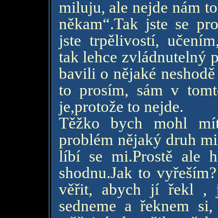
miluju, ale nejde nám to
někam“.Tak jste se pro
jste trpělivostí, učen
tak lehce zvládnutelný
bavili o nějaké neshodě
to prosím, sám v to
je,protože to nejde.
Těžko bych mohl mít
problém nějaký druh mil
líbí se mi.Prostě ale 
shodnu.Jak to vyřeším?
věřit, abych jí řekl , 
sedneme a řeknem si,