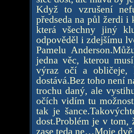
Když to vzrušení nef
předseda na půl žerdi i
která všechny jiný kl
odpověděl i zdejšímu lv
Pamelu Anderson.Můžu
jedna věc, kterou mus
výraz očí a obličeje,
dostává.Bez toho není na 
trochu daný, ale vystih
očích vidím tu možnost,
tak je šance.Takovýcht
dost.Problém je v tom, 
zase teda ne…Moje dvě 