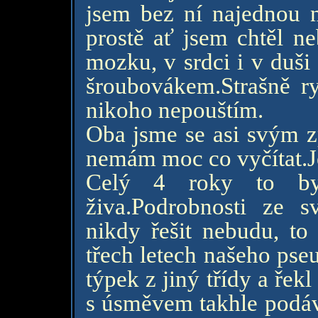
jsem bez ní najednou 
prostě ať jsem chtěl ne
mozku, v srdci i v duši
šroubovákem.Strašně ry
nikoho nepouštím.
Oba jsme se asi svým zp
nemám moc co vyčítat.Je
Celý 4 roky to by
živa.Podrobnosti ze s
nikdy řešit nebudu, to
třech letech našeho pse
týpek z jiný třídy a řekl
s úsměvem takhle podává