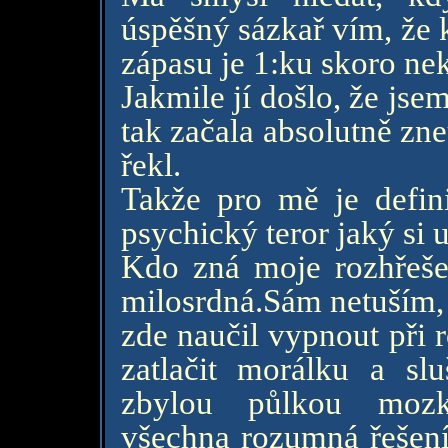
úspěšný sázkař vím, že 
zápasu je 1:ku skoro n
Jakmile jí došlo, že jse
tak začala absolutně zne
řekl.
Takže pro mě je defini
psychický teror jaký si 
Kdo zná moje rozhřešen
milosrdná.Sám netuším, 
zde naučil vypnout při 
zatlačit morálku a sl
zbylou půlkou mozk
všechna rozumná řešení