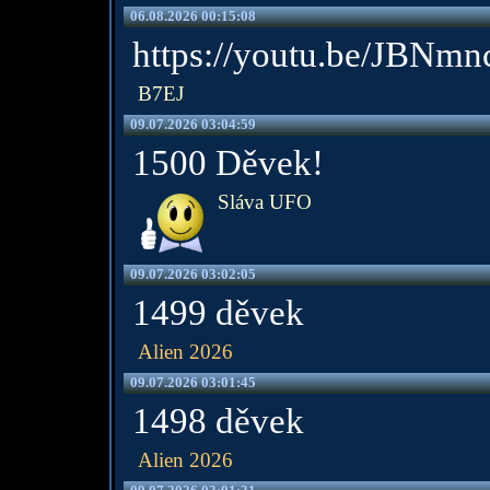
06.08.2026 00:15:08
https://youtu.be/JBNm
B7EJ
09.07.2026 03:04:59
1500 Děvek!
Sláva UFO
09.07.2026 03:02:05
1499 děvek
Alien 2026
09.07.2026 03:01:45
1498 děvek
Alien 2026