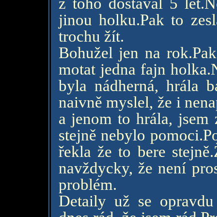
z toho dostával 5 let.
jinou holku.Pak to zes
trochu žít.
Bohužel jen na rok.Pak
motat jedna fajn holka.
byla nádherná, hrála ba
naivně myslel, že i nen
a jenom to hrála, jsem z
stejně nebylo pomoci.Poc
řekla že to bere stejn
navždycky, že není pros
problém.
Detaily už se opravdu