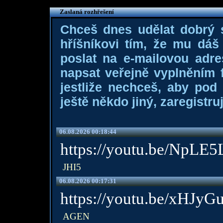
Zaslaná rozhřešení
Chceš dnes udělat dobrý
hříšníkovi tím, že mu dá
poslat na e-mailovou adre
napsat veřejně vyplněním f
jestliže nechceš, aby pod
ještě někdo jiný, zaregistruj
06.08.2026 00:18:44
https://youtu.be/NpL
JHI5
06.08.2026 00:17:31
https://youtu.be/xHJy
AGEN