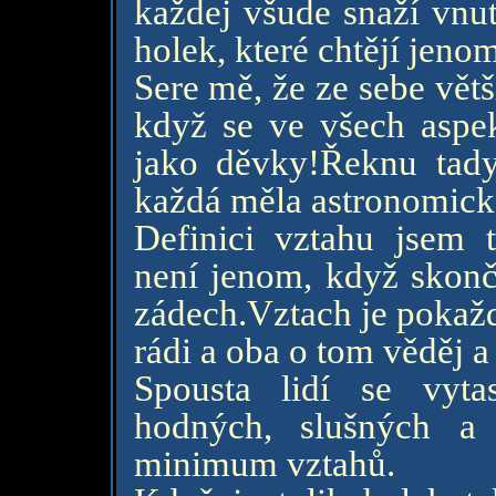
každej všude snaží vnut
holek, které chtějí jen
Sere mě, že ze sebe větš
když se ve všech aspek
jako děvky!Řeknu tady
každá měla astronomické
Definici vztahu jsem t
není jenom, když skonč
zádech.Vztach je pokažd
rádi a oba o tom věděj a
Spousta lidí se vyta
hodných, slušných a
minimum vztahů.