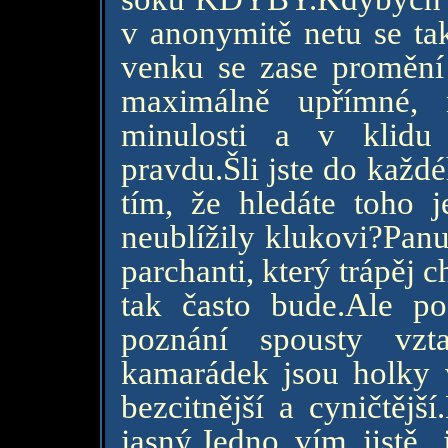
v anonymitě netu se tak
venku se zase promění
maximálně upřímné, 
minulosti a v klidu 
pravdu.Šli jste do každ
tím, že hledáte toho 
neublížily klukovi?Panu
parchanti, který trápěj
tak často bude.Ale po
poznání spousty vz
kamarádek jsou holky v
bezcitnější a cyničtějš
jasný.Jedno vím jistě, 