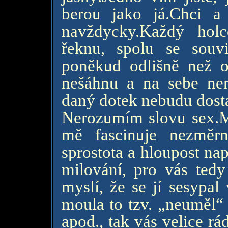
berou jako já.Chci 
navždycky.Každý hol
řeknu, spolu se souv
poněkud odlišně než o
nešáhnu a na sebe ne
daný dotek nebudu dost
Nerozumím slovu sex.M
mě fascinuje nezměrn
sprostota a hloupost nap
milování, pro vás tedy
myslí, že se jí sesypal
moula to tzv. „neuměl“ 
apod., tak vás velice r