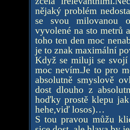
zcela irelevantními.N
nějaký problém nedosta
se svou milovanou o
vyvolené na sto metrů a
toho ten den moc nena
je to znak maximální pov
Když se miluji se svojí
moc nevím.Je to pro mě 
absolutně smyslově ovl
dost dlouho z absolut
hoďky prostě klepu jak 
hehe,viď losos)…
S tou pravou můžu kli
sice dost, ale hlava by je