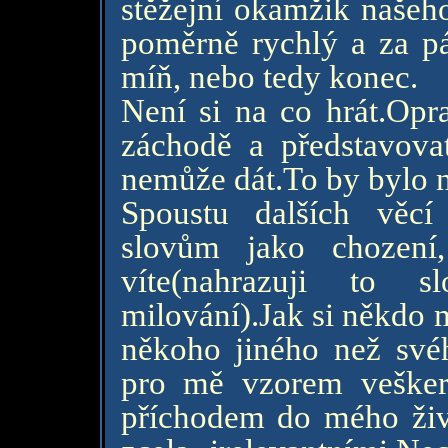
stěžejní okamžik našeh
poměrně rychlý a za p
míň, nebo tedy konec.
Není si na co hrát.Op
záchodě a představova
nemůže dát.To by bylo na
Spoustu dalších věc
slovům jako chození
víte(nahrazuji to s
milování).Jak si někdo 
někoho jiného než své
pro mě vzorem veškeré
příchodem do mého živo