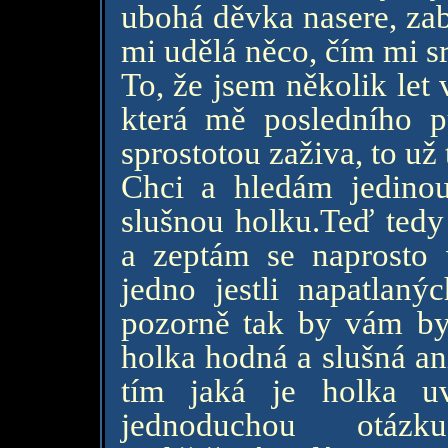
ubohá děvka nasere, zab
mi udělá něco, čím mi sr
To, že jsem několik let
která mě posledního pů
sprostotou zaživa, to u
Chci a hledám jedino
slušnou holku.Teď tedy
a zeptám se naprosto 
jedno jestli napatlaný
pozorně tak by vám bylo
holka hodná a slušná an
tím jaká je holka uv
jednoduchou otá