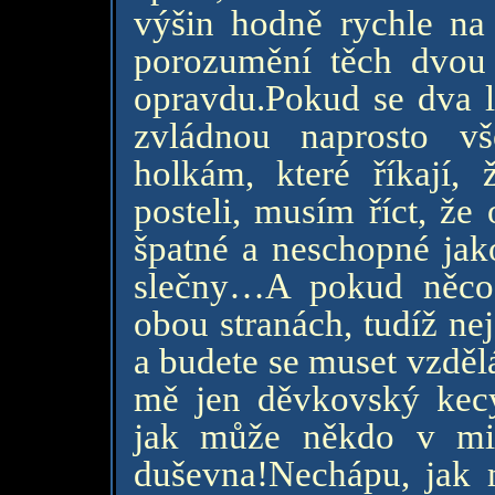
výšin hodně rychle na
porozumění těch dvou l
opravdu.Pokud se dva l
zvládnou naprosto v
holkám, které říkají,
posteli, musím říct, že
špatné a neschopné jako
slečny…A pokud něco 
obou stranách, tudíž nej
a budete se muset vzděl
mě jen děvkovský kecy
jak může někdo v mil
duševna!Nechápu, jak m