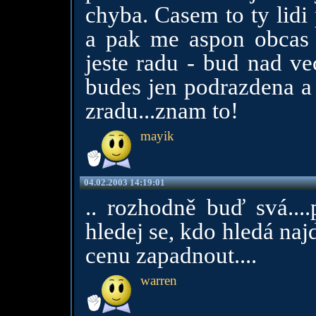
chyba. Casem to ty lidi
a pak me aspon obcas v
jeste radu - bud nad ve
budes jen podrazdena a
zradu...znam to!
mayik
04.02.2003 14:19:01
.. rozhodně buď svá....
hledej se, kdo hledá naj
cenu zapadnout....
warren