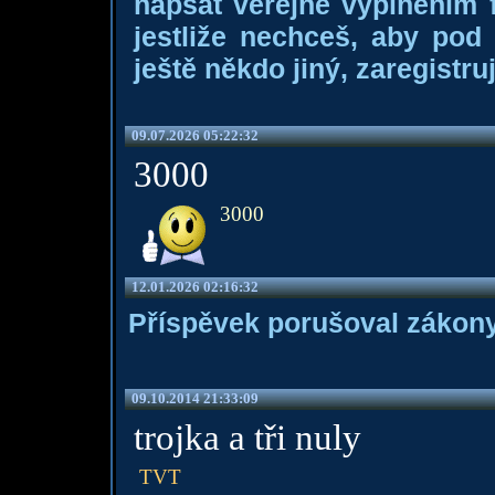
napsat veřejně vyplněním f
jestliže nechceš, aby pod
ještě někdo jiný, zaregistruj
09.07.2026 05:22:32
3000
3000
12.01.2026 02:16:32
Příspěvek porušoval zákony
09.10.2014 21:33:09
trojka a tři nuly
TVT