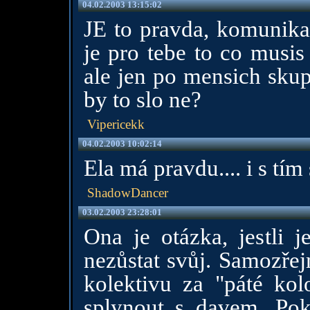
04.02.2003 13:15:02
JE to pravda, komunikac
je pro tebe to co musis
ale jen po mensich skup
by to slo ne?
Vipericekk
04.02.2003 10:02:14
Ela má pravdu.... i s tím 
ShadowDancer
03.02.2003 23:28:01
Ona je otázka, jestli j
nezůstat svůj. Samozře
kolektivu za "páté kol
splynout s davem. Pok