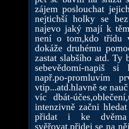
zájem poslouchat jejich
nejtichší holky se bez
najevo jaký mají k těm
není o tom,kdo třídu 
dokáže druhému pomoct
zastat slabšího atd. Ty
sebevědomí-napiš si
např.po-promluvím pr
vtip...atd.hlavně se nau
víc dbát-účes,oblečen
intenzivně začni hleda
přidat i ke dvěma
svěřovat,přidej se na n