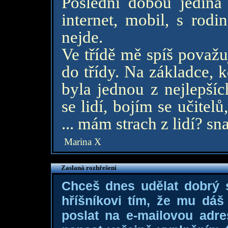
Poslední dobou jedin
internet, mobil, s rodi
nejde.
Ve třídě mě spíš považu
do třídy. Na základce, 
byla jednou z nejlepší
se lidí, bojím se učitelů
... mám strach z lidí? sn
Marina X
Zaslaná rozhřešení
Chceš dnes udělat dobrý
hříšníkovi tím, že mu dá
poslat na e-mailovou adre