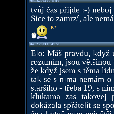
05.02.2003 09:11:10
tvůj čas přijde :-) neboj
Sice to zamrzí, ale nemá 
K*
04.02.2003 18:41:50
Elo: Máš pravdu, když u
rozumím, jsou většinou 
že když jsem s těma lid
tak se s nima nemám o 
staršího - třeba 19, s 
klukama zas takovej 
dokázala spřátelit se s
že vlastně mou největší