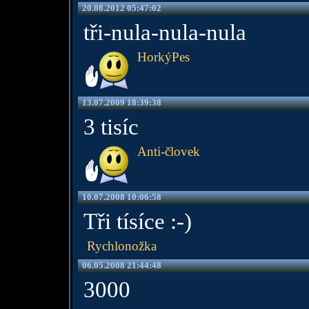
20.08.2012 05:47:02
tři-nula-nula-nula
HorkýPes
13.07.2009 18:39:38
3 tisíc
Anti-človek
10.07.2008 10:06:58
Tři tísíce :-)
Rychlonožka
06.05.2008 21:44:48
3000