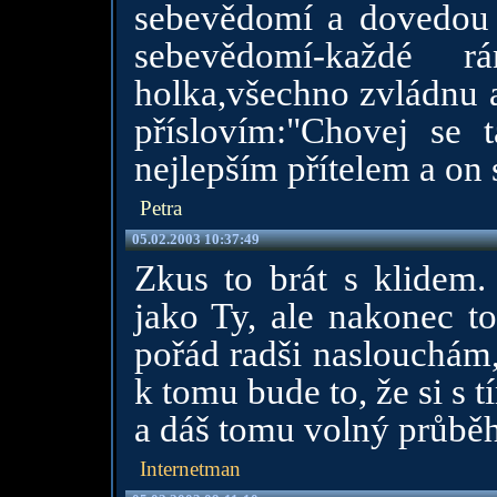
sebevědomí a dovedou t
sebevědomí-každé r
holka,všechno zvládnu a
příslovím:"Chovej se 
nejlepším přítelem a on 
Petra
05.02.2003 10:37:49
Zkus to brát s klidem. 
jako Ty, ale nakonec to
pořád radši naslouchám
k tomu bude to, že si s 
a dáš tomu volný průběh 
Internetman