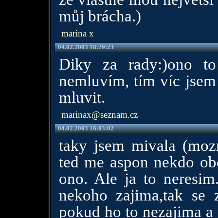
můj brácha.)
marina x
04.02.2003 18:29:23
Diky za rady:)ono to
nemluvím, tím víc jse
mluvit.
marinax@seznam.cz
04.02.2003 16:03:02
taky jsem mivala (moz
ted me aspon nekdo obc
ono. Ale ja to neresim
nekoho zajima,tak se 
pokud ho to nezajima a 