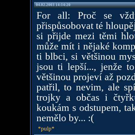
04.02.2003 14:14:20
For all: Proč se vždy
přispůsobovat té hloupěj
si přijde mezi těmi hl
může mít i nějaké komple
ti blbci, si většinou mys
jsou ti lepší..., jenže 
většinou projeví až pozd
patřil, to nevim, ale s
trojky a občas i čtyř
koukám s odstupem, tak 
nemělo by... :(
*pulp*