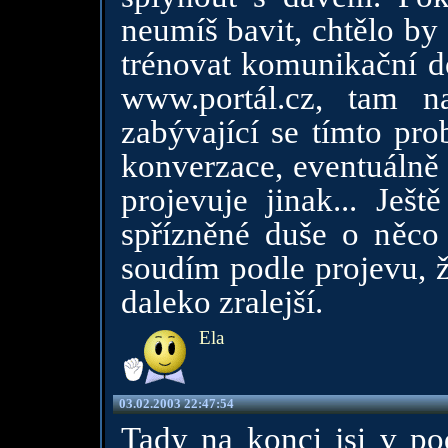
neumíš bavit, chtělo by
trénovat komunikační do
www.portál.cz,
tam na
zabývající se tímto pr
konverzace, eventuálně n
projevuje jinak... Ješ
spřízněné duše o něco s
soudím podle projevu, ž
daleko zralejší.
Ela
03.02.2003 22:47:54
Tady na konci jsi v pod