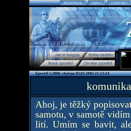
REGISTRACE
TABLO
STATISTIKA
Zpověď č.3000, vloženo 03.02.2003 21:13:24
komunikac
Ahoj, je těžký popisovat
samotu, v samotě vidím
lití. Umím se bavit, al