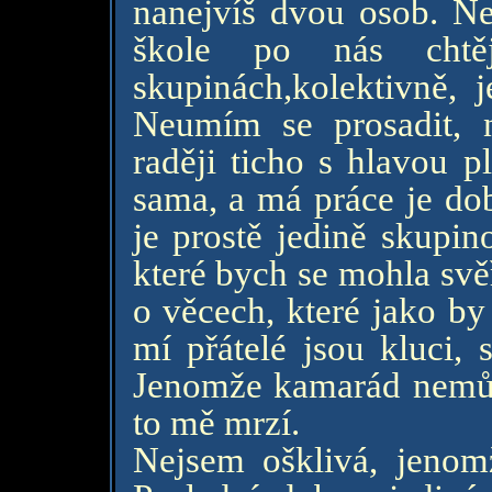
nanejvíš dvou osob. N
škole po nás chtě
skupinách,kolektivně,
Neumím se prosadit, 
raději ticho s hlavou 
sama, a má práce je dob
je prostě jedině skupin
které bych se mohla svěř
o věcech, které jako by
mí přátelé jsou kluci, 
Jenomže kamarád nemů
to mě mrzí.
Nejsem ošklivá, jenom