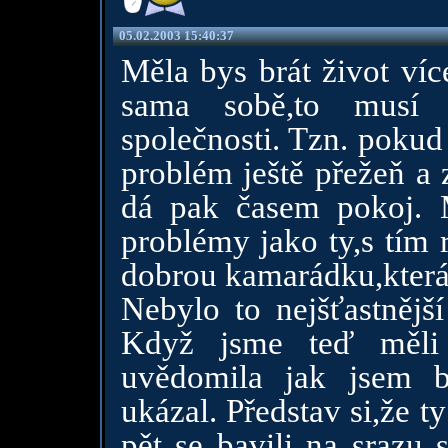
05.02.2003 15:40:37
Měla bys brát život ví
sama sobě,to musí z
společnosti. Tzn. pokud
problém ještě přežeň a 
dá pak časem pokoj. 
problémy jako ty,s tím 
dobrou kamarádku,která
Nebylo to nejšťastnější
Když jsme teď měli 
uvědomila jak jsem b
ukázal. Představ si,že ty
pět se bavili na srazu