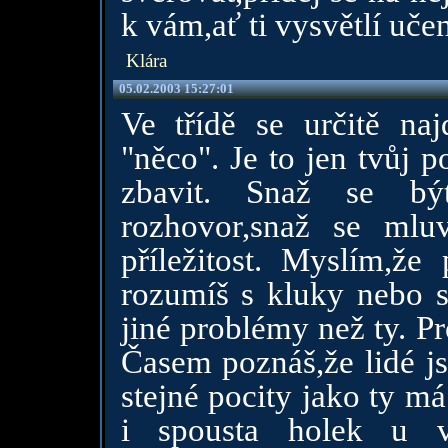
k vám,ať ti vysvětlí uče
Klára
05.02.2003 15:27:01
Ve třídě se určitě na
"něco". Je to jen tvůj p
zbavit. Snaž se být
rozhovor,snaž se mluv
příležitost. Myslím,ž
rozumíš s kluky nebo s
jiné problémy než ty. Pr
Časem poznáš,že lidé js
stejné pocity jako ty má
i spousta holek u v