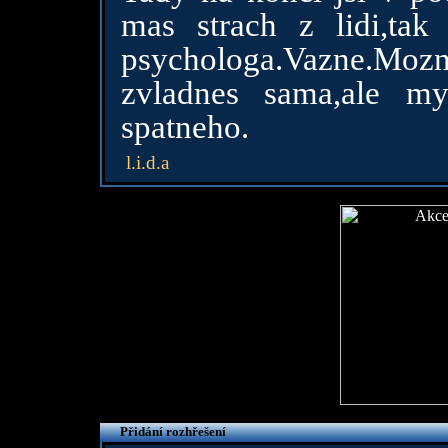
mas strach z lidi,tak
psychologa.Vazne.Mo
zvladnes sama,ale my
spatneho.
l.i.d.a
Přidání rozhřešení