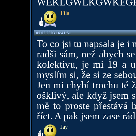
WEKLGWLKGWKEG
Fíla
05.02.2003 16:41:51
To co jsi tu napsala je i
radši sám, než abych se
kolektivu, je mi 19 a u
myslím si, že si ze seb
Jen mi chybí trochu té 
ošklivý, ale když jsem 
mě to proste přestává 
říct. A pak jsem zase rá
Jay