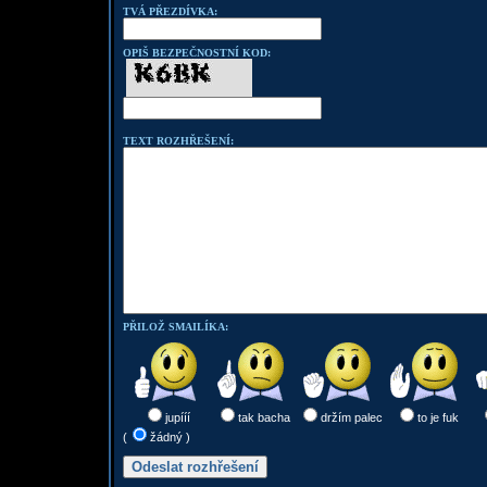
TVÁ PŘEZDÍVKA:
OPIŠ BEZPEČNOSTNÍ KOD:
TEXT ROZHŘEŠENÍ:
PŘILOŽ SMAILÍKA:
jupííí
tak bacha
držím palec
to je fuk
(
žádný )