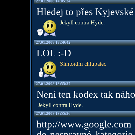
27.01.2008 14:05:24
Hledej to přes Kyjevské 
Jekyll contra Hyde.
27.01.2008 13:59:42
LOL :-D
Slintoidní chlupatec
27.01.2008 13:55:37
Není ten kodex tak náh
Jekyll contra Hyde.
27.01.2008 13:55:36
http://www.google.co
do nespravné kategorie