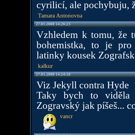
cyrilicí, ale pochybuju,
Tamara Antonovna
27.01.2008 14:26:23
Vzhledem k tomu, že tu 
bohemistka, to je pr
latinky kousek Zografs
kalkur
27.01.2008 14:24:18
Viz Jekyll contra Hyde
Taky bych to viděla
Zogravský jak píšeš... c
vancr