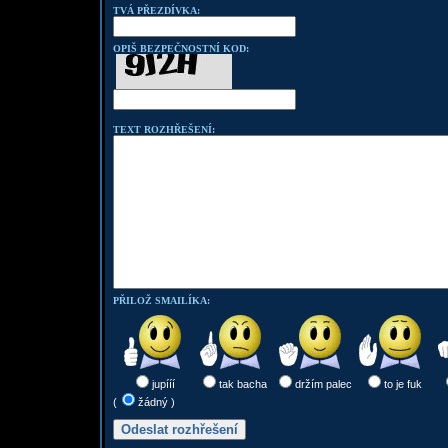
TVÁ PŘEZDÍVKA:
OPIŠ BEZPEČNOSTNÍ KOD:
TEXT ROZHŘEŠENÍ:
PŘILOŽ SMAILÍKA:
jupííí
tak bacha
držím palec
to je fuk
(
žádný )