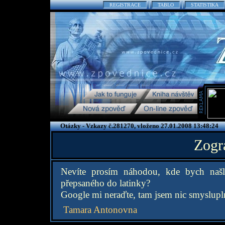
REGISTRACE
TABLO
STATISTIKA
Otázky - Vzkazy č.281270, vloženo 27.01.2008 13:48:24
Zogr
Nevíte prosím náhodou, kde bych naš
přepsaného do latinky?
Google mi neraďte, tam jsem nic smyslupl
Tamara Antonovna