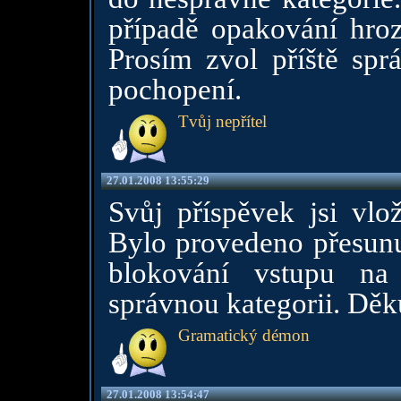
případě opakování hroz
Prosím zvol příště spr
pochopení.
Tvůj nepřítel
27.01.2008 13:55:29
Svůj příspěvek jsi vlož
Bylo provedeno přesunu
blokování vstupu na 
správnou kategorii. Dě
Gramatický démon
27.01.2008 13:54:47