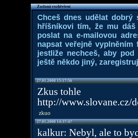
Zaslaná rozhřešení
Chceš dnes udělat dobrý
hříšníkovi tím, že mu dá
poslat na e-mailovou adre
napsat veřejně vyplněním f
jestliže nechceš, aby pod
ještě někdo jiný, zaregistruj
27.01.2008 15:17:56
Zkus tohle
http://www.slovane.cz/
zkuo
27.01.2008 14:37:47
kalkur: Nebyl, ale to by