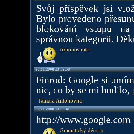
Svůj příspěvek jsi vlož
Bylo provedeno přesunu
blokování vstupu na 
správnou kategorii. Dě
Administrátor
27.01.2008 13:52:58
Finrod: Google si umím
nic, co by se mi hodilo, 
Tamara Antonovna
27.01.2008 13:52:41
http://www.google.com
Gramatický démon