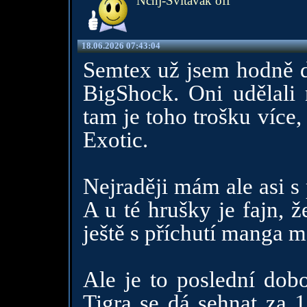
Ncnj-Svitavák off
18.06.2026 07:43:04
Semtex už jsem hodně d
BigShock. Oni udělali
tam je toho trošku více, 
Exotic.
Nejraději mám ale asi s
A u té hrušky je fajn, 
ještě s příchutí manga 
Ale je to poslední dob
Tigra se dá sehnat za 1