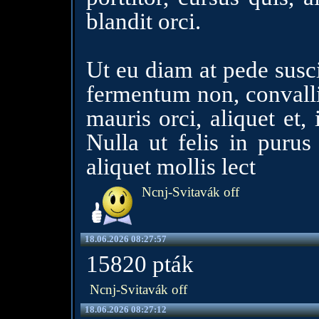
blandit orci.
Ut eu diam at pede susci
fermentum non, convallis
mauris orci, aliquet et, i
Nulla ut felis in puru
aliquet mollis lect
Ncnj-Svitavák off
18.06.2026 08:27:57
15820 pták
Ncnj-Svitavák off
18.06.2026 08:27:12