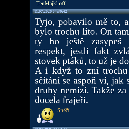
TenMajkl off
11.07.2026 04:36:42
Tyjo, pobavilo mě to, a
bylo trochu líto. On ta
ty ho ještě zasypeš
respekt, jestli fakt zv
stovek ptáků, to už je do
A i když to zní trochu
sčítání se aspoň ví, jak 
druhy nemizí. Takže za 
docela frajeři.
Sněží