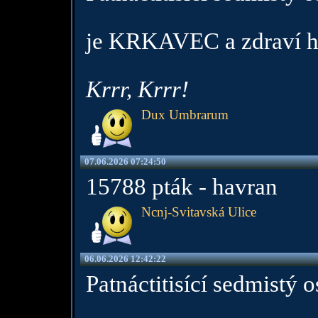
je KRKAVEC a zdraví h
Krrr, Krrr!
Dux Umbrarum
07.06.2026 07:24:50
15788 pták - havran
Ncnj-Svitavská Ulice
06.06.2026 12:42:22
Patnáctitisící sedmistý