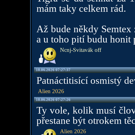
mám taky celkem rád.
Až bude někdy Semtex z
a u toho pití budu honit 
Ncnj-Svitavák off
18.06.2026 07:27:37
Patnáctitisící osmistý d
Alien 2026
18.06.2026 07:27:26
Ty vole, kolik musí člo
přestane být otrokem tě
Alien 2026