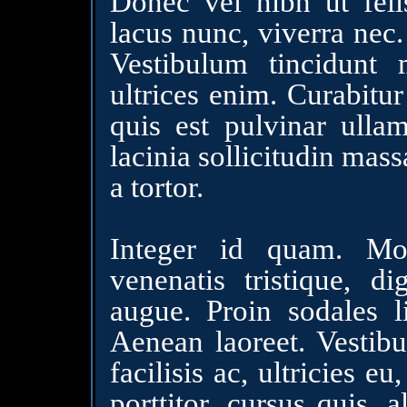
Donec vel nibh ut feli
lacus nunc, viverra nec.
Vestibulum tincidunt m
ultrices enim. Curabitu
quis est pulvinar ullam
lacinia sollicitudin mass
a tortor.
Integer id quam. Mor
venenatis tristique, di
augue. Proin sodales l
Aenean laoreet. Vestib
facilisis ac, ultricies e
porttitor, cursus quis, 