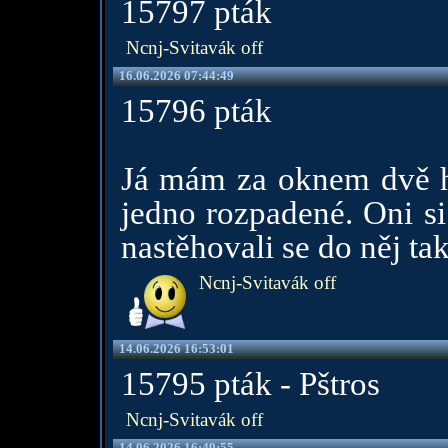
15797 pták
Ncnj-Svitavák off
16.06.2026 07:44:49
15796 pták
Já mám za oknem dvě h
jedno rozpadené. Oni si
nastěhovali se do něj ta
Ncnj-Svitavák off
14.06.2026 16:53:01
15795 pták - Pštros
Ncnj-Svitavák off
14.06.2026 16:49:55