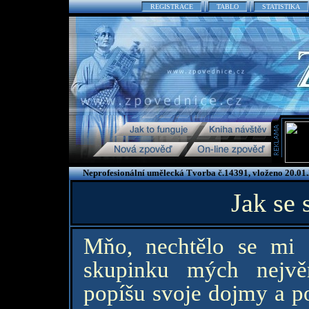
REGISTRACE
TABLO
STATISTIKA
Neprofesionální umělecká Tvorba č.14391, vloženo 20.01
Jak se s
Mňo, nechtělo se mi 
skupinku mých nejvě
popíšu svoje dojmy a po