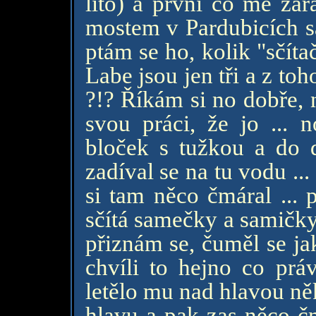
líto) a první co mě za
mostem v Pardubicích 
ptám se ho, kolik "sčíta
Labe jsou jen tři a z t
?!? Říkám si no dobře, 
svou práci, že jo ... 
bloček s tužkou a do 
zadíval se na tu vodu ...
si tam něco čmáral ... 
sčítá samečky a samičky 
přiznám se, čuměl se jak 
chvíli to hejno co prá
letělo mu nad hlavou ně
hlavu a pak zas něco čm