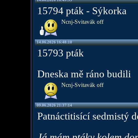
15794 pták - Sýkorka
Ncnj-Svitavák off
14.06.2026 16:48:10
15793 pták
Dneska mě ráno budili
Ncnj-Svitavák off
09.06.2026 21:37:14
Patnáctitisící sedmistý 
Já mám ptáky kolem do