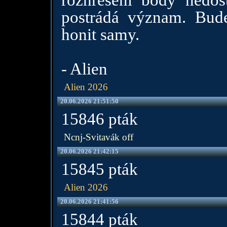
rozhřešení body nedo
postrádá význam. Bude
honit samy.
- Alien
Alien 2026
20.06.2026 21:51:50
15846 pták
Ncnj-Svitavák off
20.06.2026 21:42:15
15845 pták
Alien 2026
20.06.2026 21:41:56
15844 pták