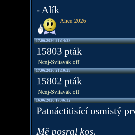
- Alík
Alien 2026
17.06.2026 21:14:28
15803 pták
Ncnj-Svitavák off
17.06.2026 21:10:29
15802 pták
Ncnj-Svitavák off
16.06.2026 17:46:32
Patnáctitisící osmistý pr
Mě posral kos.