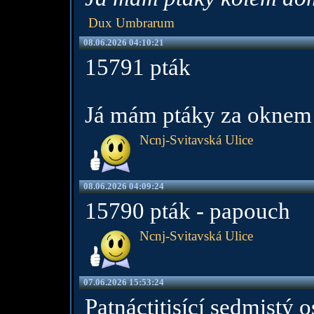
Dux Umbrarum
08.06.2026 04:10:21
15791 pták
Já mám ptáky za oknem
Ncnj-Svitavská Ulice
08.06.2026 04:09:24
15790 pták - papouch
Ncnj-Svitavská Ulice
07.06.2026 15:53:24
Patnáctitisící sedmistý 