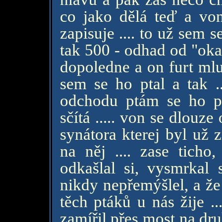
co jako dělá teď a von
zapisuje .... to už sem 
tak 500 - odhad od "oka
dopoledne a on furt mlu
sem se ho ptal a tak 
odchodu ptám se ho pr
sčítá ..... von se dlouze
synátora kterej byl už 
na něj .... zase ticho
odkašlal si, vysmrkal
nikdy nepřemýšlel, a že
těch ptáků u nás žije .
zamířil přes most na dru