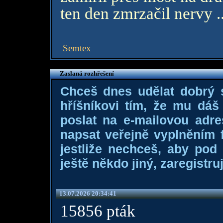
ten den zmrzačil nervy ..
Semtex
Zaslaná rozhřešení
Chceš dnes udělat dobrý
hříšníkovi tím, že mu dá
poslat na e-mailovou adre
napsat veřejně vyplněním f
jestliže nechceš, aby pod
ještě někdo jiný, zaregistruj
13.07.2026 20:34:41
15856 pták