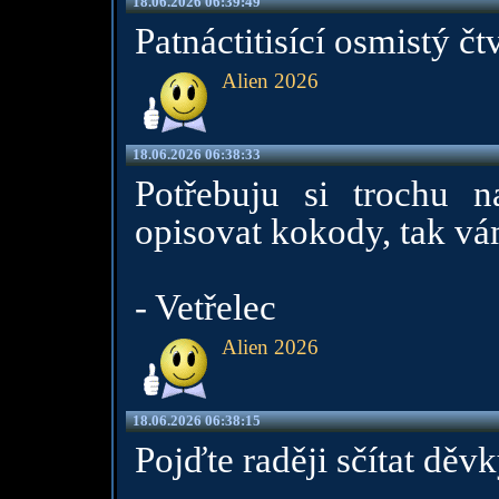
18.06.2026 06:39:49
Patnáctitisící osmistý čt
Alien 2026
18.06.2026 06:38:33
Potřebuju si trochu 
opisovat kokody, tak vá
- Vetřelec
Alien 2026
18.06.2026 06:38:15
Pojďte raději sčítat děvk