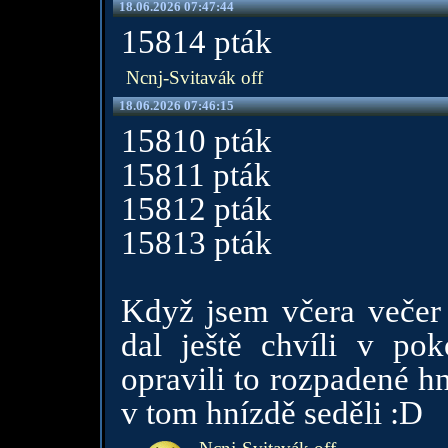
18.06.2026 07:47:44
15814 pták
Ncnj-Svitavák off
18.06.2026 07:46:15
15810 pták
15811 pták
15812 pták
15813 pták
Když jsem včera večer š
dal ještě chvíli v poko
opravili to rozpadené h
v tom hnízdě seděli :D