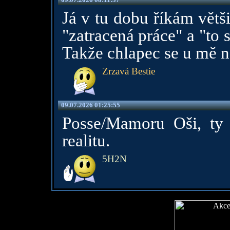
Já v tu dobu říkám větši
"zatracená práce" a "to 
Takže chlapec se u mě n
Zrzavá Bestie
09.07.2026 01:25:55
Posse/Mamoru Oši, ty
realitu.
5H2N