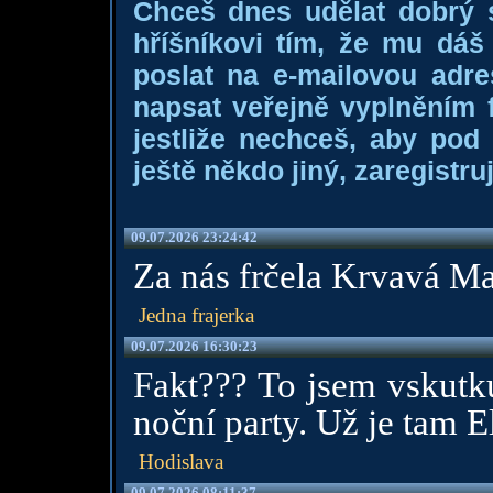
Chceš dnes udělat dobrý
hříšníkovi tím, že mu dá
poslat na e-mailovou adre
napsat veřejně vyplněním f
jestliže nechceš, aby pod
ještě někdo jiný, zaregistruj
09.07.2026 23:24:42
Za nás frčela Krvavá Ma
Jedna frajerka
09.07.2026 16:30:23
Fakt??? To jsem vskutku
noční party. Už je tam E
Hodislava
09.07.2026 08:11:37