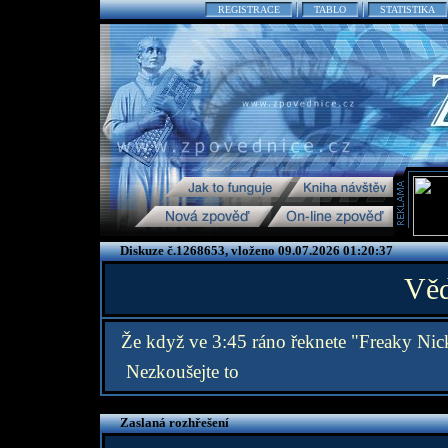
REGISTRACE
TABLO
STATISTIKA
Diskuze č.1268653, vloženo 09.07.2026 01:20:37
Věd
Že když ve 3:45 ráno řeknete "Freaky Nick
Nezkoušejte to
Zaslaná rozhřešení