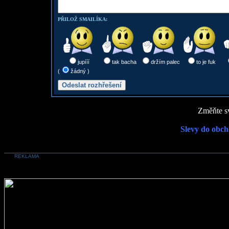
PŘILOŽ SMAILÍKA:
jupííí
tak bacha
držím palec
to je fuk
(
žádný )
Změňte sv
Slevy do obch
REKLAMA