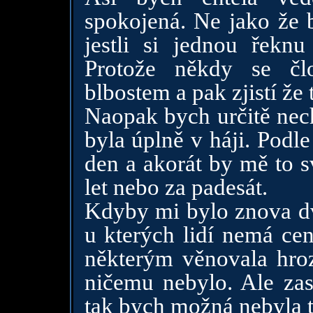
spokojená. Ne jako že 
jestli si jednou řekn
Protože někdy se čl
blbostem a pak zjistí že 
Naopak bych určitě nec
byla úplně v háji. Podl
den a akorát by mě to s
let nebo za padesát.
Kdyby mi bylo znova dva
u kterých lidí nemá cen
některým věnovala hroz
ničemu nebylo. Ale za
tak bych možná nebyla 