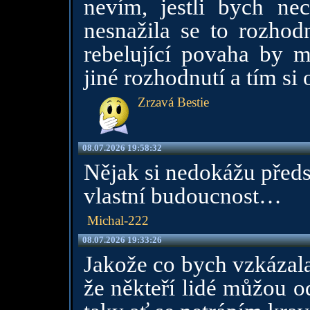
nevím, jestli bych nec
nesnažila se to rozhodn
rebelující povaha by 
jiné rozhodnutí a tím si 
Zrzavá Bestie
08.07.2026 19:58:32
Nějak si nedokážu předs
vlastní budoucnost…
Michal-222
08.07.2026 19:33:26
Jakože co bych vzkázala
že někteří lidé můžou od