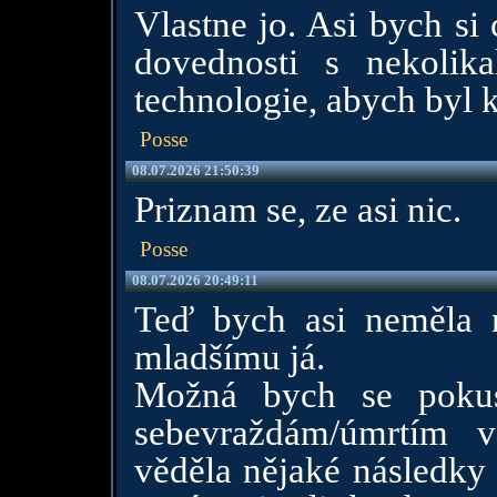
Vlastne jo. Asi bych si 
dovednosti s nekolika
technologie, abych byl k
Posse
08.07.2026 21:50:39
Priznam se, ze asi nic.
Posse
08.07.2026 20:49:11
Teď bych asi neměla 
mladšímu já.
Možná bych se pokus
sebevraždám/úmrtím 
věděla nějaké následky 