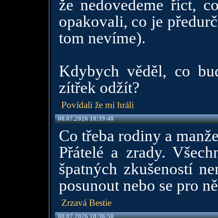
že nedovedeme říct, c
opakovali, co je předurč
tom nevíme).
Kdybych věděl, co bud
zítřek odžít?
Povídali že mi hráli
08.07.2026 18:39:48
Co třeba rodiny a manžel
Přátelé a zrady. Všec
špatných zkušeností n
posunout nebo se pro ně
Zrzavá Bestie
08.07.2026 18:36:50