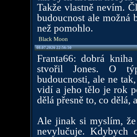
Takže vlastně nevím. Čl
budoucnost ale možná b
než pomohlo.
Black Moon
08.07.2026 22:56:50
Franta66: dobrá kniha 
stvořil Jones. O tý
budoucnosti, ale ne tak,
vidí a jeho tělo je rok 
dělá přesně to, co dělá, 
Ale jinak si myslím, že
nevylučuje. Kdybych 