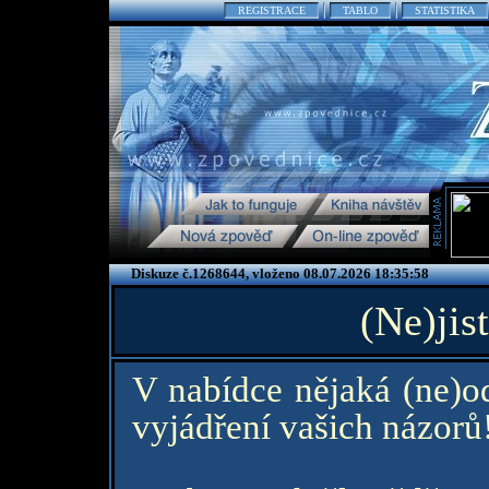
REGISTRACE
TABLO
STATISTIKA
Diskuze č.1268644, vloženo 08.07.2026 18:35:58
(Ne)jis
V nabídce nějaká (ne)o
vyjádření vašich názorů