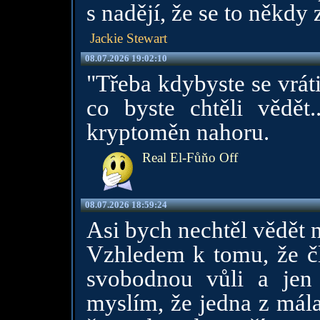
s nadějí, že se to někdy
Jackie Stewart
08.07.2026 19:02:10
"Třeba kdybyste se vrát
co byste chtěli vědět.
kryptoměn nahoru.
Real El-Fůňo Off
08.07.2026 18:59:24
Asi bych nechtěl vědět n
Vzhledem k tomu, že čl
svobodnou vůli a jen 
myslím, že jedna z mála