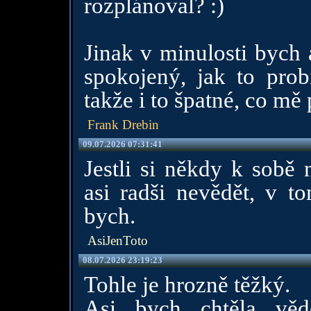
rozplánoval? :)
Jinak v minulosti bych 
spokojený, jak to prob
takže i to špatné, co mě
Frank Drebin
09.07.2026 07:31:41
Jestli si někdy k sobě 
asi radši nevědět, v to
bych.
AsiJenToto
08.07.2026 23:19:23
Tohle je hrozně těžký.
Asi bych chtěla věd