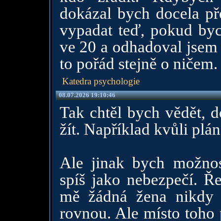
dokázal bych docela pře
vypadat teď, pokud byc
ve 20 a odhadoval jsem 
to pořád stejně o ničem.
Katedra psychologie
08.07.2026 19:10:46
Tak chtěl bych vědět, d
žít. Například kvůli plá
Ale jinak bych možnos
spíš jako nebezpečí. Ř
mě žádná žena nikdy n
rovnou. Ale místo toho 