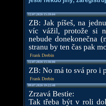
ještě někdo jiný, zaregistruj
12.07.2026 15:39:04
ZB: Jak píšeš, na jednu
víc vážil, protože si
nebude donekonečna (m
stranu by ten čas pak mož
Frank Drebin
12.07.2026 15:36:06
ZB: No má to svá pro i pr
Frank Drebin
09.07.2026 19:22:48
Zrzavá Bestie:
Tak třeba být v roli do