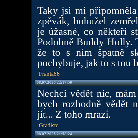
Taky jsi mi připomněl
zpěvák, bohužel zemřel 
je úžasné, co někteří s
Podobně Buddy Holly. T
že to s ním špatně sk
pochybuje, jak to s tou 
Franta66
08.07.2026 22:17:59
Nechci vědět nic, mám 
bych rozhodně vědět 
jít... Z toho mrazí.
Gradiste
08.07.2026 21:58:24