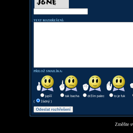
TEXT ROZHŘEŠENÍ:
PŘILOŽ SMAILÍKA:
jupííí
tak bacha
držím palec
to je fuk
(
žádný )
Změňte sv