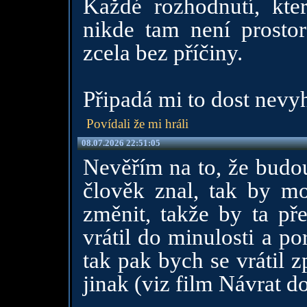
Každé rozhodnutí, kte
nikde tam není prostor
zcela bez příčiny.
Připadá mi to dost nevy
Povídali že mi hráli
08.07.2026 22:51:05
Nevěřím na to, že budou
člověk znal, tak by mo
změnit, takže by ta p
vrátil do minulosti a p
tak pak bych se vrátil 
jinak (viz film Návrat d