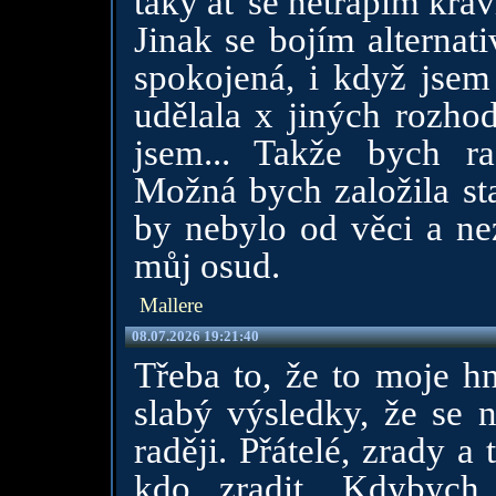
taky ať se netrápím kra
Jinak se bojím alternat
spokojená, i když jsem
udělala x jiných rozhod
jsem... Takže bych r
Možná bych založila s
by nebylo od věci a ne
můj osud.
Mallere
08.07.2026 19:21:40
Třeba to, že to moje h
slabý výsledky, že se 
raději. Přátelé, zrady 
kdo zradit. Kdybych 