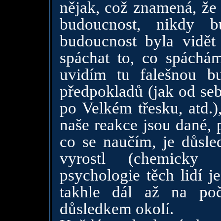
nějak, což znamená, že 
budoucnost, nikdy b
budoucnost byla vidět
spáchat to, co spáchám
uvidím tu falešnou b
předpokladů (jak od se
po Velkém třesku, atd.)
naše reakce jsou dané, 
co se naučím, je důsle
vyrostl (chemicky 
psychologie těch lidí j
takhle dál až na po
důsledkem okolí.