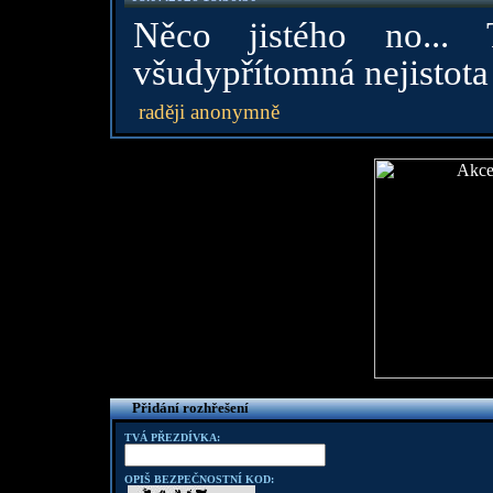
Něco jistého no...
všudypřítomná nejistota 
raději anonymně
Přidání rozhřešení
TVÁ PŘEZDÍVKA:
OPIŠ BEZPEČNOSTNÍ KOD: