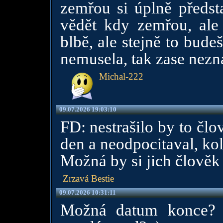
zemřou si úplně předst
vědět kdy zemřou, ale 
blbě, ale stejně to bud
nemusela, tak zase ne
Michal-222
09.07.2026 19:03:10
FD: nestrašilo by to čl
den a neodpocitaval, ko
Možná by si jich člověk a
Zrzavá Bestie
09.07.2026 10:31:11
Možná datum konce? 