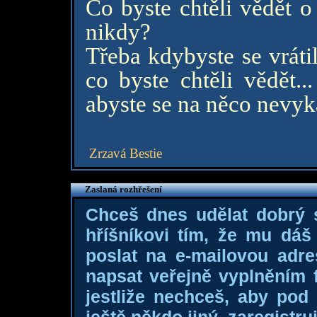
Co byste chtěli vědět o
nikdy?
Třeba kdybyste se vráti
co byste chtěli vědět..
abyste se na něco nevyk
Zrzavá Bestie
Zaslaná rozhřešení
Chceš dnes udělat dobrý
hříšníkovi tím, že mu dá
poslat na e-mailovou adre
napsat veřejně vyplněním f
jestliže nechceš, aby pod