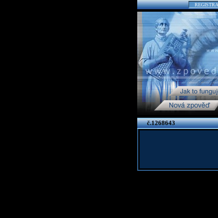
REGISTR
č.1268643