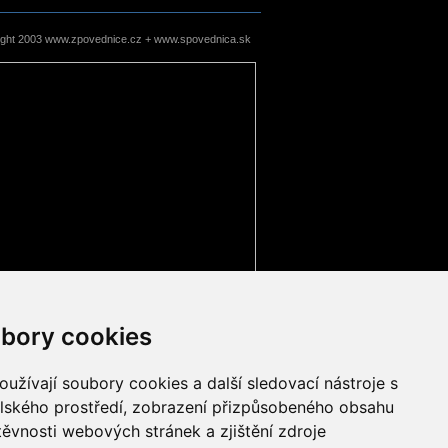
ight 2003 www.zpovednice.cz + www.spovednica.sk
bory cookies
užívají soubory cookies a další sledovací nástroje s
elského prostředí, zobrazení přizpůsobeného obsahu
těvnosti webových stránek a zjištění zdroje