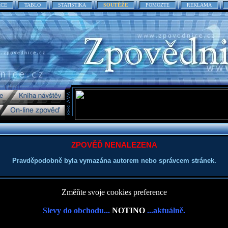
ACE
TABLO
STATISTIKA
SOUTĚŽE
POMOZTE
REKLAMA
ZPOVĚĎ NENALEZENA
Pravděpodobně byla vymazána autorem nebo správcem stránek.
Změňte svoje cookies preference
Slevy do obchodu...
NOTINO
...aktuálně.