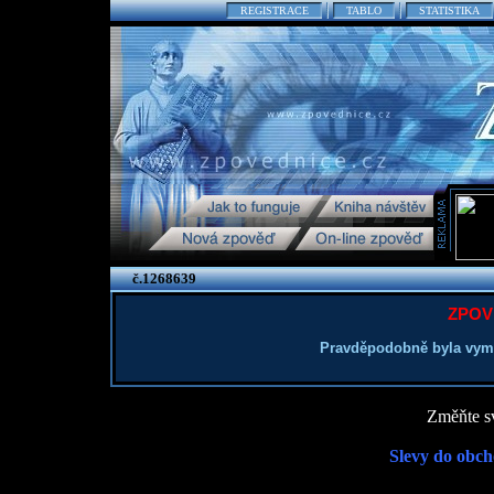
REGISTRACE
TABLO
STATISTIKA
č.1268639
ZPOV
Pravděpodobně byla vym
Změňte sv
Slevy do obch