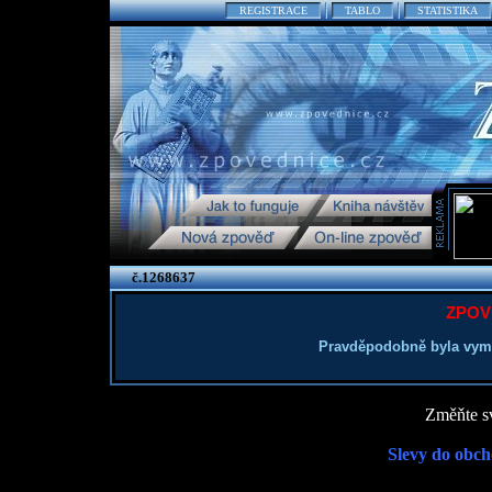
REGISTRACE
TABLO
STATISTIKA
č.1268637
ZPOV
Pravděpodobně byla vym
Změňte sv
Slevy do obch