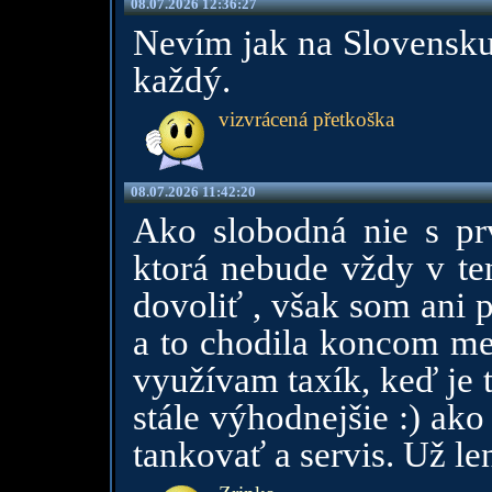
08.07.2026 12:36:27
Nevím jak na Slovensku,
každý.
vizvrácená přetkoška
08.07.2026 11:42:20
Ako slobodná nie s p
ktorá nebude vždy v te
dovoliť , však som ani 
a to chodila koncom me
využívam taxík, keď je 
stále výhodnejšie :) ako
tankovať a servis. Už le