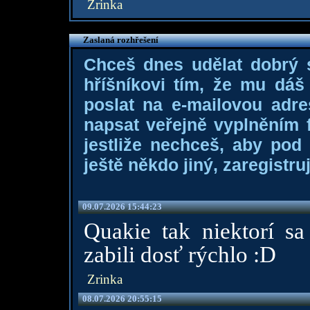
Zrinka
Zaslaná rozhřešení
Chceš dnes udělat dobrý
hříšníkovi tím, že mu dá
poslat na e-mailovou adre
napsat veřejně vyplněním f
jestliže nechceš, aby pod
ještě někdo jiný, zaregistruj
09.07.2026 15:44:23
Quakie tak niektorí sa
zabili dosť rýchlo :D
Zrinka
08.07.2026 20:55:15