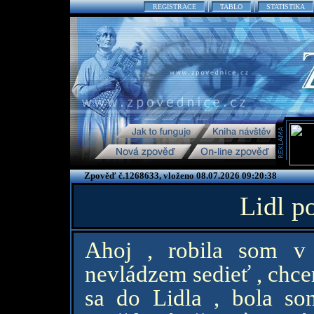
REGISTRACE
TABLO
STATISTIKA
Zpověď č.1268633, vloženo 08.07.2026 09:20:38
Lidl p
Ahoj , robila som v
nevládzem sedieť , chce
sa do Lidla , bola s