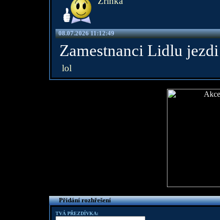
Zrinka
08.07.2026 11:12:49
Zamestnanci Lidlu jezdi
lol
Přidání rozhřešení
TVÁ PŘEZDÍVKA: