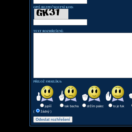
OPIŠ BEZPEČNOSTNÍ KOD:
TEXT ROZHŘEŠENÍ:
PŘILOŽ SMAILÍKA:
jupííí
tak bacha
držím palec
to je fuk
(
žádný )