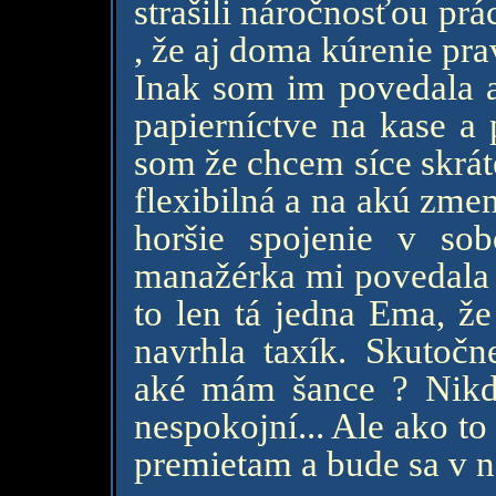
strašili náročnosťou pr
, že aj doma kúrenie pr
Inak som im povedala aj
papierníctve na kase a
som že chcem síce skrát
flexibilná a na akú zme
horšie spojenie v so
manažérka mi povedala ž
to len tá jedna Ema, že
navrhla taxík. Skutoč
aké mám šance ? Nikd
nespokojní... Ale ako to
premietam a bude sa v no