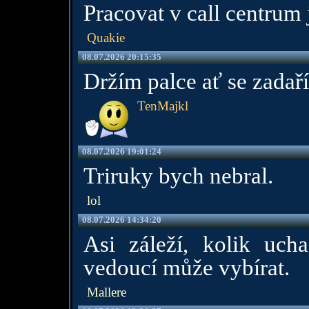
Pracovat v call centrum 
Quakie
08.07.2026 20:15:35
Držím palce ať se zadaří
TenMajkl
08.07.2026 19:01:24
Triruky bych nebral.
lol
08.07.2026 14:34:20
Asi záleží, kolik uchaz
vedoucí může vybírat.
Mallere