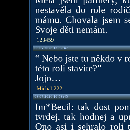
Měla jsem partnery, kt
nestavěla do role rodič
mámu. Chovala jsem se
Svoje děti nemám.
123459
08.07.2026 13:59:47
“ Nebo jste tu někdo v r
této roli stavíte?”
Jojo…
Michal-222
08.07.2026 10:58:45
Im*Becil: tak dost pom
tvrdej, tak hodnej a up
Ono asi i sehralo roli 