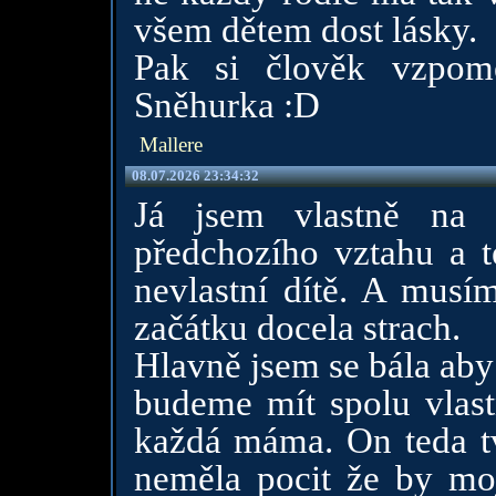
všem dětem dost lásky.
Pak si člověk vzpom
Sněhurka :D
Mallere
08.07.2026 23:34:32
Já jsem vlastně na 
předchozího vztahu a t
nevlastní dítě. A musí
začátku docela strach.
Hlavně jsem se bála aby
budeme mít spolu vlast
každá máma. On teda tv
neměla pocit že by moj