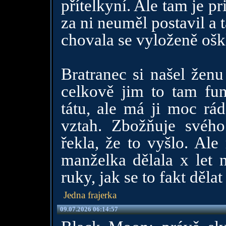
přítelkyní. Ale tam je p
za ni neuměl postavil a t
chovala se vyloženě ošk
Bratranec si našel ženu
celkově jim to tam fun
tátu, ale má ji moc rá
vztah. Zbožňuje svého
řekla, že to vyšlo. Ale
manželka dělala x let
ruky, jak se to fakt děla
Jedna frajerka
09.07.2026 06:14:57