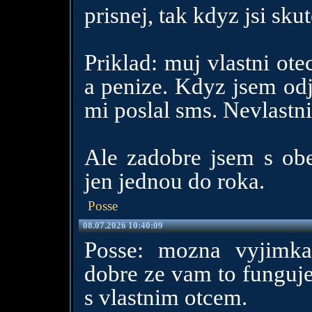
prisnej, tak kdyz jsi sku
Priklad: muj vlastni ote
a penize. Kdyz jsem odj
mi poslal sms. Nevlastni
Ale zadobre jsem s ob
jen jednou do roka.
Posse
08.07.2026 10:40:09
Posse: mozna vyjimka 
dobre ze vam to funguj
s vlastnim otcem.