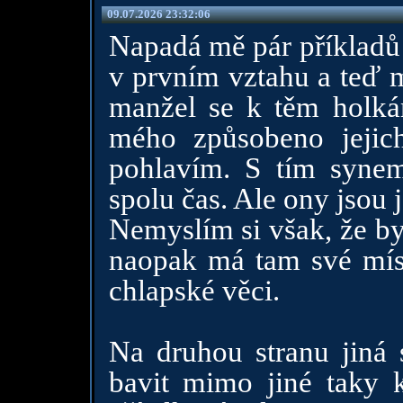
09.07.2026 23:32:06
Napadá mě pár příkladů 
v prvním vztahu a teď m
manžel se k těm holkám
mého způsobeno jeji
pohlavím. S tím syne
spolu čas. Ale ony jsou 
Nemyslím si však, že by
naopak má tam své míst
chlapské věci.
Na druhou stranu jiná s
bavit mimo jiné taky 