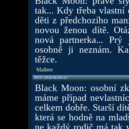
Black Moon: právě sly
tak... Kdy třeba vlastní
děti z předchozího manž
novou ženou dítě. Otá
nová partnerka... Prý 
osobně ji neznám. Ka
těžce.
Mallere
09.07.2026 06:09:22
Black Moon: osobní zk
máme případ nevlastníc
celkem dobře. Starší dít
která se hodně na mladš
ne každý rodič má tak v