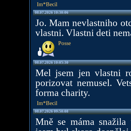
Im*Becil
08.07.2026 10:30:06
Jo. Mam nevlastniho otc
vlastni. Vlastni deti nem
Posse
08.07.2026 10:05:30
Mel jsem jen vlastni ro
porizovat nemusel. Vet
forma charity.
Im*Becil
08.07.2026 09:50:08
Mně se máma snažila v