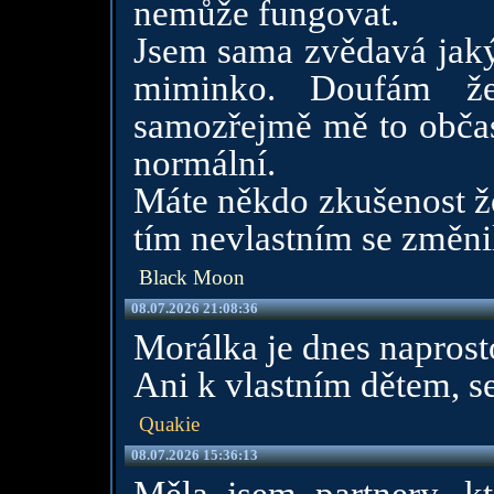
nemůže fungovat.
Jsem sama zvědavá jaký
miminko. Doufám ž
samozřejmě mě to občas
normální.
Máte někdo zkušenost že
tím nevlastním se změni
Black Moon
08.07.2026 21:08:36
Morálka je dnes napros
Ani k vlastním dětem, 
Quakie
08.07.2026 15:36:13