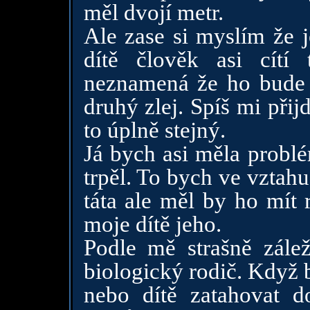
měl dvojí metr.
Ale zase si myslím že j
dítě člověk asi cítí
neznamená že ho bude 
druhý zlej. Spíš mi přijd
to úplně stejný.
Já bych asi měla problé
trpěl. To bych ve vztah
táta ale měl by ho mít 
moje dítě jeho.
Podle mě strašně zále
biologický rodič. Když 
nebo dítě zatahovat d