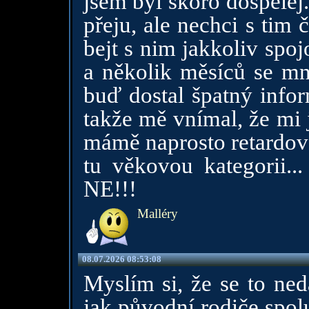
jsem byl skoro dospělej.
přeju, ale nechci s tim
bejt s nim jakkoliv spoj
a několik měsíců se mn
buď dostal špatný infor
takže mě vnímal, že mi j
mámě naprosto retardova
tu věkovou kategorii..
NE!!!
Malléry
08.07.2026 08:53:08
Myslím si, že se to ned
jak původní rodiče spolu