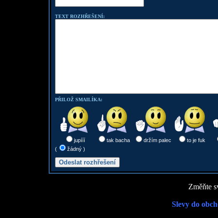
TEXT ROZHŘEŠENÍ:
PŘILOŽ SMAILÍKA:
jupííí
tak bacha
držím palec
to je fuk
(
žádný )
Změňte sv
Slevy do obch