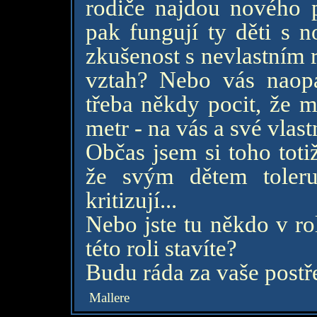
rodiče najdou nového p
pak fungují ty děti s 
zkušenost s nevlastním 
vztah? Nebo vás naopa
třeba někdy pocit, že m
metr - na vás a své vlast
Občas jsem si toho toti
že svým dětem toleruj
kritizují...
Nebo jste tu někdo v ro
této roli stavíte?
Budu ráda za vaše postř
Mallere