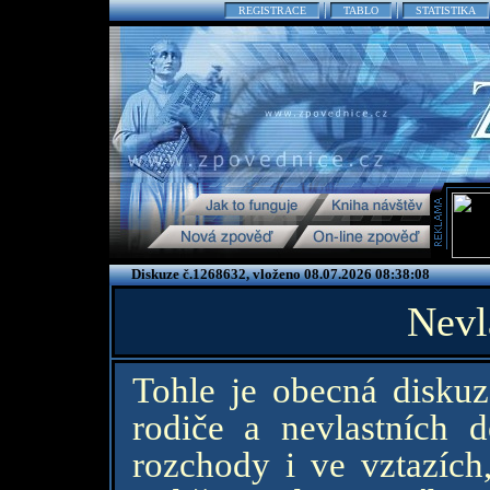
REGISTRACE
TABLO
STATISTIKA
Diskuze č.1268632, vloženo 08.07.2026 08:38:08
Nevl
Tohle je obecná diskuz
rodiče a nevlastních 
rozchody i ve vztazích,