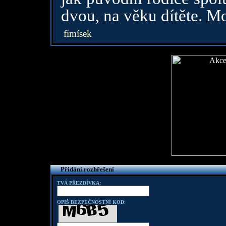
dvou, na věku dítěte. M
fimísek
Přidání rozhřešení
TVÁ PŘEZDÍVKA:
OPIŠ BEZPEČNOSTNÍ KOD: