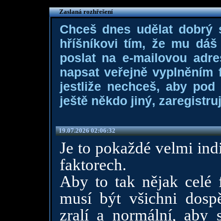
Zaslaná rozhřešení
Chceš dnes udělat dobrý
hříšníkovi tím, že mu dá
poslat na e-mailovou adre
napsat veřejně vyplněním f
jestliže nechceš, aby pod
ještě někdo jiný, zaregistruj
19.07.2026 02:06:32
Je to pokaždé velmi indi
faktorech.
Aby to tak nějak celé 
musí být všichni dosp
zralí a normální, aby 