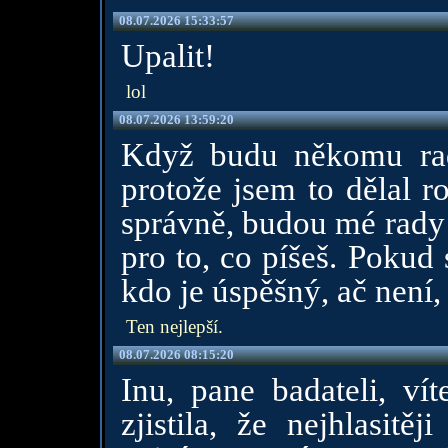
08.07.2026 15:33:57
Upalit!
lol
08.07.2026 13:59:20
Když budu někomu radit
protože jsem to dělal r
správně, budou mé rady 
pro to, co píšeš. Pokud
kdo je úspěšný, ač není, 
Ten nejlepší.
08.07.2026 08:15:20
Inu, pane badateli, ví
zjistila, že nejhlasitě