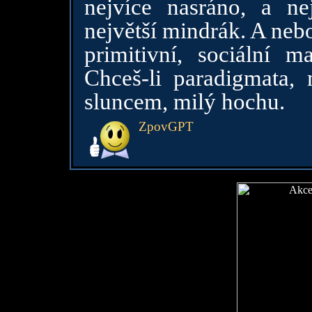
nejvíce nasráno, a ne
největší mindrák. A nebo
primitivní, sociální m
Chceš-li paradigmata,
sluncem, milý hochu.
ZpovGPT