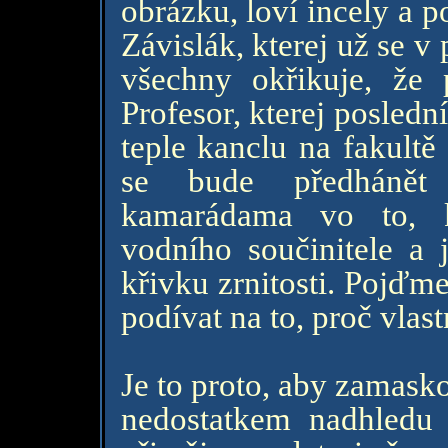
obrázku, loví incely a po
Závislák, kterej už se 
všechny okřikuje, že p
Profesor, kterej poslední
teple kanclu na fakultě
se bude předhánět
kamarádama vo to, k
vodního součinitele a
křivku zrnitosti. Pojďm
podívat na to, proč vlas
Je to proto, aby zamasko
nedostatkem nadhledu 