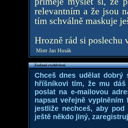
přiměje myslet si, že p
relevantním a že jsou n
tím schválně maskuje je
Hrozně rád si poslechu 
Mistr Jan Husák
Zaslaná rozhřešení
Chceš dnes udělat dobrý
hříšníkovi tím, že mu dá
poslat na e-mailovou adre
napsat veřejně vyplněním f
jestliže nechceš, aby pod
ještě někdo jiný, zaregistruj