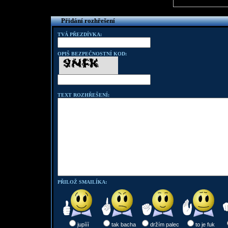
Přidání rozhřešení
TVÁ PŘEZDÍVKA:
OPIŠ BEZPEČNOSTNÍ KOD:
TEXT ROZHŘEŠENÍ:
PŘILOŽ SMAILÍKA:
jupííí
tak bacha
držím palec
to je fuk