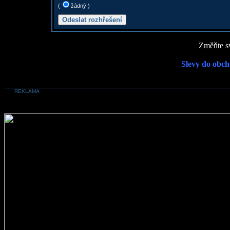
(
žádný )
Změňte sv
Slevy do obch
REKLAMA