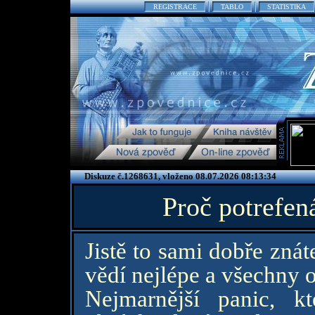
REGISTRACE
TABLO
STATISTIKA
Diskuze č.1268631, vloženo 08.07.2026 08:13:34
Proč potrefen
Jistě to sami dobře znát
vědí nejlépe a všechny o
Nejmarnější panic, k