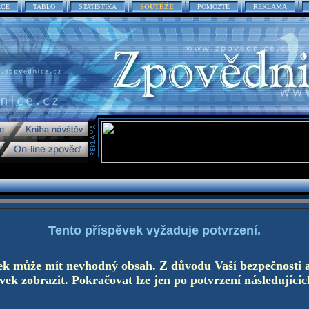
ACE
TABLO
STATISTIKA
SOUTĚŽE
POMOZTE
REKLAMA
Tento příspěvek vyžaduje potvrzení.
ek může mít nevhodný obsah. Z důvodu Vaší bezpečnosti 
ek zobrazit. Pokračovat lze jen po potvrzení následujícíc