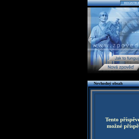
REGISTR
Nevhodný obsah
Tento příspěv
možné příspěv