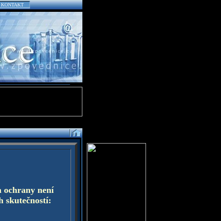
KONTAKT
a ochrany není
h skutečností: