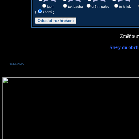
jupííí
tak bacha
držím palec
to je fuk
(
žádný )
Změňte sv
Slevy do obch
REKLAMA