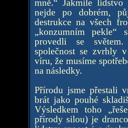
mně.“ Jakmile lidstvo
nejde po dobrém, pů
destrukce na všech fro
„konzumním pekle“ s
provedli se světem.
společnost se zvrhly 
víru, že musíme spotřeb
na následky.
Přírodu jsme přestali 
brát jako pouhé skladi
Výsledkem toho „řeš
přírody silou) je dranc