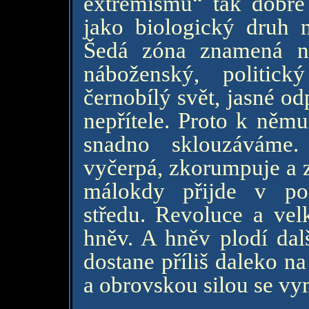
extremismu“ tak dobře 
jako biologický druh 
Šedá zóna znamená ne
náboženský, politic
černobílý svět, jasné o
nepřítele. Proto k němu
snadno sklouzáváme.
vyčerpá, zkorumpuje a z
málokdy přijde v pod
středu. Revoluce a ve
hněv. A hněv plodí dal
dostane příliš daleko n
a obrovskou silou se vy