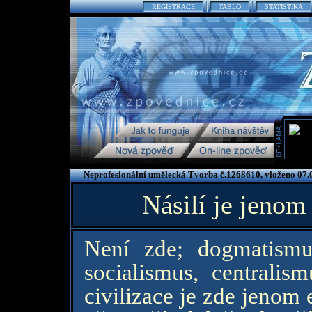
REGISTRACE
TABLO
STATISTIKA
Neprofesionální umělecká Tvorba č.1268610, vloženo 07.
Násilí je jeno
Není zde; dogmatismus
socialismus, centralis
civilizace je zde jenom