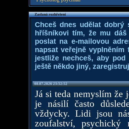
Zaslaná rozhřešení
Chceš dnes udělat dobrý
hříšníkovi tím, že mu dá
poslat na e-mailovou adre
napsat veřejně vyplněním f
jestliže nechceš, aby pod
ještě někdo jiný, zaregistruj
08.07.2026 23:52:52
Já si teda nemyslím že 
je násilí často důsle
vždycky. Lidi jsou nási
zoufalství, psychický