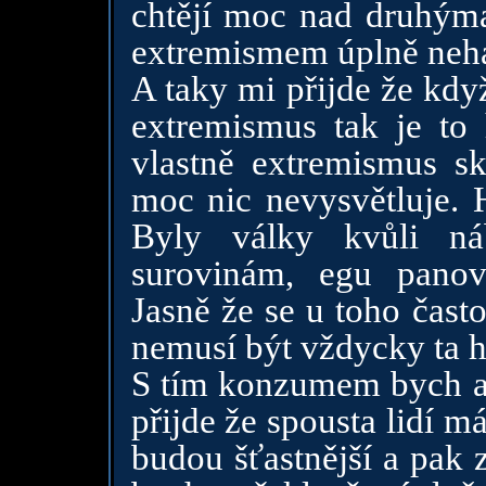
chtějí moc nad druhýma
extremismem úplně nehá
A taky mi přijde že kdy
extremismus tak je to 
vlastně extremismus s
moc nic nevysvětluje. H
Byly války kvůli ná
surovinám, egu panov
Jasně že se u toho často
nemusí být vždycky ta hl
S tím konzumem bych asi
přijde že spousta lidí m
budou šťastnější a pak z