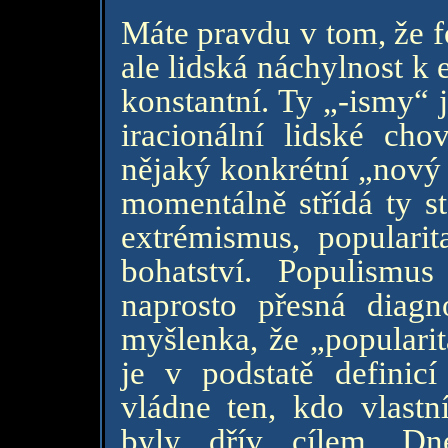
Máte pravdu v tom, že f
ale lidská náchylnost k
konstantní. Ty „-ismy“ 
iracionální lidské cho
nějaký konkrétní „nový 
momentálně střídá ty st
extrémismus, populari
bohatství. Populismu
naprosto přesná diag
myšlenka, že „popularit
je v podstatě definicí
vládne ten, kdo vlastn
byly dřív cílem. Dn