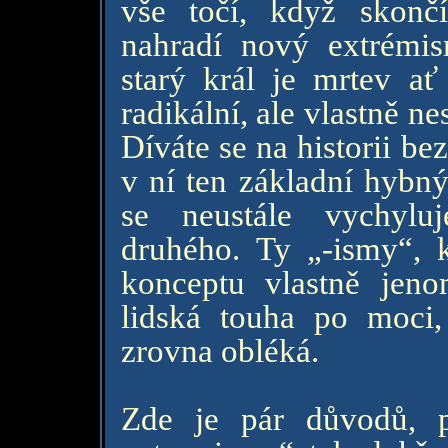
vše točí, když skončí
nahradí nový extrémis
starý král je mrtev ať
radikální, ale vlastně n
Díváte se na historii be
v ní ten základní hybn
se neustále vychyl
druhého. Ty „-ismy“, k
konceptu vlastně jen
lidská touha po moci,
zrovna obléká.
Zde je pár důvodů, 