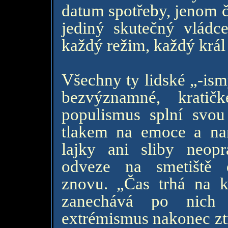
datum spotřeby, jenom č
jediný skutečný vládc
každý režim, každý král 
Všechny ty lidské „-ism
bezvýznamné, kratič
populismus splní svou 
tlakem na emoce a nara
lajky ani sliby neop
odveze na smetiště 
znovu. „Čas trhá na k
zanechává po nich 
extrémismus nakonec ztr