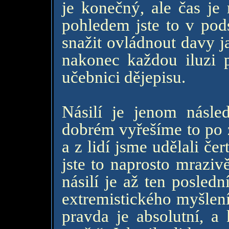
je konečný, ale čas j
pohledem jste to v pod
snažit ovládnout davy ja
nakonec každou iluzi 
učebnici dějepisu.
Násilí je jenom násle
dobrém vyřešíme to po z
a z lidí jsme udělali č
jste to naprosto mrazivě
násilí je až ten posledn
extremistického myšlení
pravda je absolutní, a