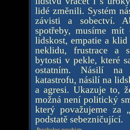
lidstvu vracet i s úro
lidé změnili. Systém ná
závisti a sobectví. 
spotřeby, musíme mít o
lidskost, empatie a klid
neklidu, frustrace a 
bytosti v pekle, které 
ostatním. Násilí na
katastrofu, násilí na lid
a agresi. Ukazuje to, 
možná není politický smě
který považujeme za „
podstatě sebezničující.
Psycholog psychiatr