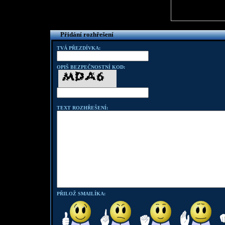
Přidání rozhřešení
TVÁ PŘEZDÍVKA:
OPIŠ BEZPEČNOSTNÍ KOD:
TEXT ROZHŘEŠENÍ:
PŘILOŽ SMAILÍKA: