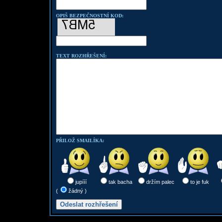
OPIŠ BEZPEČNOSTNÍ KOD:
TEXT ROZHŘEŠENÍ:
PŘILOŽ SMAILÍKA:
jupííí
tak bacha
držím palec
to je fuk
(
žádný )