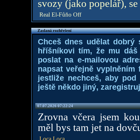
svozy (jako popelář), se 
Real El-Fůňo Off
Zaslaná rozhřešení
Chceš dnes udělat dobrý
hříšníkovi tím, že mu dá
poslat na e-mailovou adre
napsat veřejně vyplněním f
jestliže nechceš, aby pod
ještě někdo jiný, zaregistruj
07.07.2026 07:22:24
Zrovna včera jsem kou
měl bys tam jet na dovču.
Loca Loca