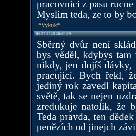
pracovnici z pasu rucne 
Myslim teda, ze to by bo
*Vykuk*
06.07.2026 20:29:19
Sběrný dvůr není sklá
bys věděl, kdybys tam 
nikdy, jen dojíš dávky,
pracující. Bych řekl, 
jediný rok zavedl kapit
světě, tak se nejen uzd
zredukuje natolik, že 
Teda pravda, ten dědek 
penězích od jinejch závis