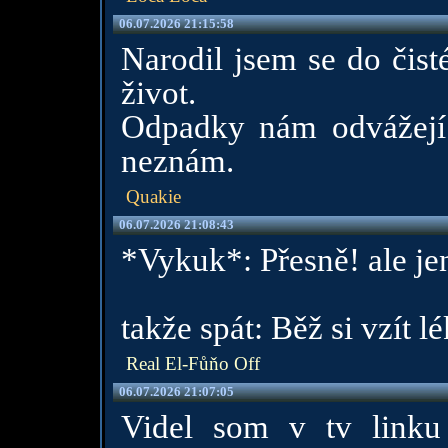
06.07.2026 21:15:58
Narodil jsem se do čist
život.
Odpadky nám odvážejí 
neznám.
Quakie
06.07.2026 21:08:43
*Vykuk*: Přesně! ale je
takže spát: Běž si vzít 
Real El-Fůňo Off
06.07.2026 21:07:05
Videl som v tv linku