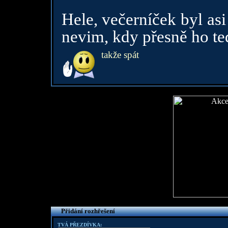
Hele, večerníček byl asi
nevim, kdy přesně ho te
takže spát
Přidání rozhřešení
TVÁ PŘEZDÍVKA: