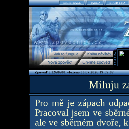
REGISTRACE
TABLO
STATISTIKA
Zpověď č.1268600, vloženo 06.07.2026 19:59:07
Miluju z
Pro mě je zápach odpa
Pracoval jsem ve sběrné
ale ve sběrném dvoře, k