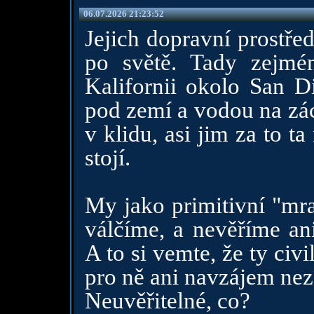
06.07.2026 21:23:52
Jejich dopravní prostře
po světě. Tady zejmé
Kalifornii okolo San Di
pod zemí a vodou na zác
v klidu, asi jim za to t
stojí.
My jako primitivní "mr
válčíme, a nevěříme an
A to si vemte, že ty civi
pro ně ani navzájem neza
Neuvěřitelné, co?