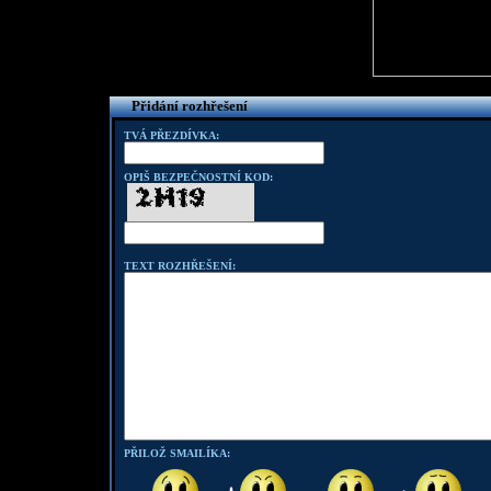
Přidání rozhřešení
TVÁ PŘEZDÍVKA:
OPIŠ BEZPEČNOSTNÍ KOD:
TEXT ROZHŘEŠENÍ:
PŘILOŽ SMAILÍKA: