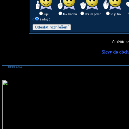
jupííí
tak bacha
držím palec
to je fuk
(
žádný )
Změňte sv
Slevy do obch
REKLAMA