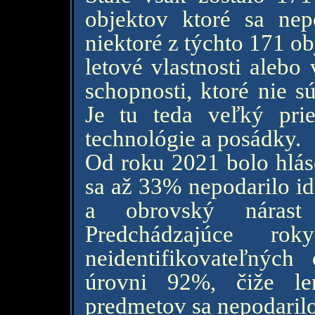
objektov ktoré sa nepo
niektoré z týchto 171 o
letové vlastnosti alebo
schopnosti, ktoré nie s
Je tu teda veľký pri
technológie a posádky.
Od roku 2021 bolo hlás
sa až 33% nepodarilo id
a obrovský nárast
Predchádzajúce rok
neidentifikovateľnýc
úrovni 92%, čiže le
predmetov sa nepodarilo