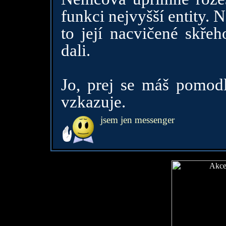
funkci nejvyšší entity. 
to její nacvičené skřeh
dali.
Jo, prej se máš pomodli
vzkazuje.
jsem jen messenger