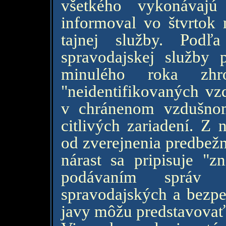
všetkého vykonávajú
informoval vo štvrtok n
tajnej služby. Podľa
spravodajskej služby
minulého roka zhr
"neidentifikovaných v
v chránenom vzdušnom 
citlivých zariadení. Z
od zverejnenia predbež
nárast sa pripisuje "zn
podávaním správ 
spravodajských a bezpeč
javy môžu predstavovať