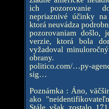
ich pozorovanie do
nepriaznivé účinky na 
ktorá neuvádza podrobno
pozorovaniam došlo, j
verzie, ktorá bola d
vyžadoval minuloročný 
obrany.
politico.com/…py-age
sig…
Poznámka : Áno, väčšina
ako "neidentifikovateľn
Stále však zostalo 17