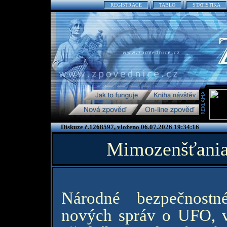
REGISTRACE
TABLO
STATISTIKA
Diskuze č.1268597, vloženo 06.07.2026 19:34:16
Mimozenšťania 
Národné bezpečnostn
nových správ o UFO, v