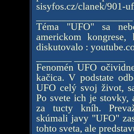
sisyfos.cz/clanek/901-uf
___________________
Téma "UFO" sa nebe
americkom kongrese,
diskutovalo : youtub
_______ __________
Fenomén UFO očividne 
kačica. V podstate odb
UFO celý svoj život, s
Po svete ich je stovky,
za tucty kníh. Preva
skúmali javy "UFO" zas
tohto sveta, ale predsta