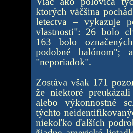
Viac ako polovica tý
ktorých väčšina pochád
letectva – vykazuje 
vlastnosti": 26 bolo c
163 bolo označených
podobné balónom"; a
"neporiadok".
Zostáva však 171 pozor
že niektoré preukázali
alebo výkonnostné sc
týchto neidentifikovaný
niekoľko ďalších podrob
žiadne americké lietad