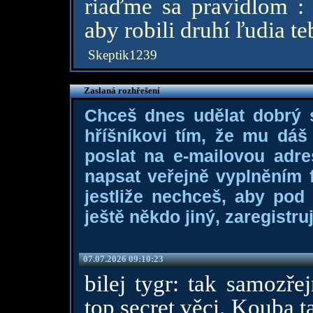
riaďme sa pravidlom :
aby robili druhí ľudia te
Skeptik1239
Zaslaná rozhřešení
Chceš dnes udělat dobrý
hříšníkovi tím, že mu dá
poslat na e-mailovou adre
napsat veřejně vyplněním f
jestliže nechceš, aby pod
ještě někdo jiný, zaregistruj
07.07.2026 09:10:23
bilej tygr: tak samozř
top secret věci. Kouba 