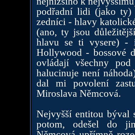
nejnižšiho k nejvyššímu
podřadní lidi (jako ty)
zedníci - hlavy katolick
(ano, ty jsou důležitěj
hlavu se ti vysere) - 
Hollywood - bossové dr
ovládají všechny pod
halucinuje není náhoda)
dal mi povolení zast
Miroslava Němcová.
Nejvyšší entitou býval
potom, odešel do ji
Němcová upřímně rozešt