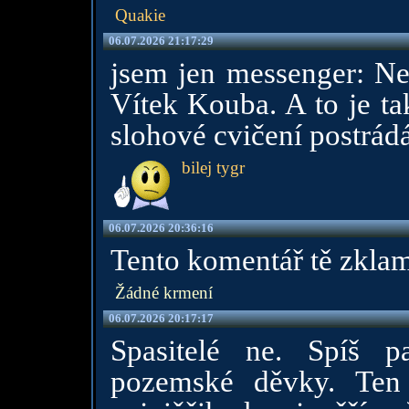
Quakie
06.07.2026 21:17:29
jsem jen messenger: Nev
Vítek Kouba. A to je ta
slohové cvičení postrád
bilej tygr
06.07.2026 20:36:16
Tento komentář tě zkla
Žádné krmení
06.07.2026 20:17:17
Spasitelé ne. Spíš 
pozemské děvky. Ten 