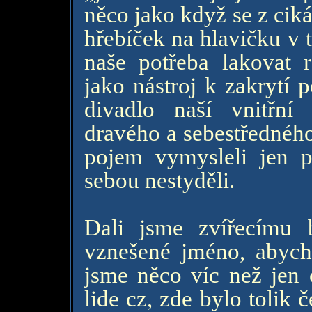
něco jako když se z cik
hřebíček na hlavičku v 
naše potřeba lakovat 
jako nástroj k zakrytí p
divadlo naší vnitřní
dravého a sebestředného
pojem vymysleli jen 
sebou nestyděli.
Dali jsme zvířecímu b
vznešené jméno, abych
jsme něco víc než jen 
lide cz, zde bylo tolik 