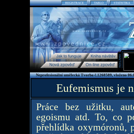
REGISTRACE
TABLO
STATISTIKA
Neprofesionální umělecká Tvorba č.1268589, vloženo 06.
Eufemismus je ná
Práce bez užitku, aut
egoismu atd. To, co pop
přehlídka oxymóronů, 