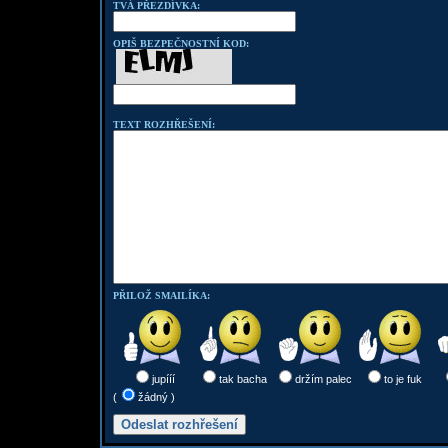
TVÁ PŘEZDÍVKA:
OPIŠ BEZPEČNOSTNÍ KOD:
TEXT ROZHŘEŠENÍ:
PŘILOŽ SMAILÍKA:
jupííí
tak bacha
držím palec
to je fuk
(
žádný )