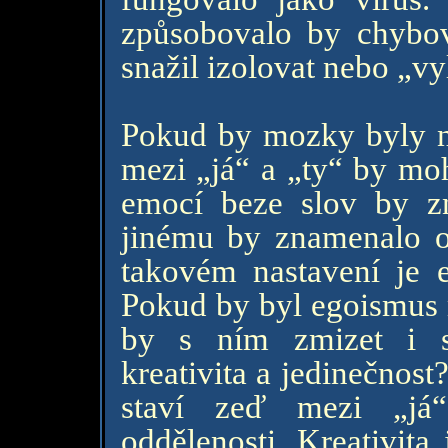
způsobovalo by chybo
snažil izolovat nebo „vy
Pokud by mozky byly na
mezi „já“ a „ty“ by moh
emocí beze slov by z
jinému by znamenalo ok
takovém nastavení je 
Pokud by byl egoismus
by s ním zmizet i sa
kreativita a jedinečnost?
staví zeď mezi „já
oddělenosti. Kreativita