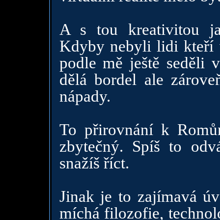
A s tou kreativitou j
Kdyby nebyli lidi kteř
podle mě ještě seděli v
dělá bordel ale zárove
nápady.
To přirovnání k Romů
zbytečný. Spíš to odv
snažíš říct.
Jinak je to zajímavá ú
míchá filozofie, techno