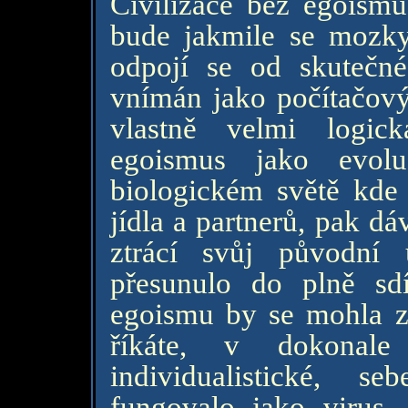
Civilizace bez egoismu
bude jakmile se mozky 
odpojí se od skutečné
vnímán jako počítačový 
vlastně velmi logic
egoismus jako evolu
biologickém světě kde
jídla a partnerů, pak dá
ztrácí svůj původní
přesunulo do plně sdíle
egoismu by se mohla z
říkáte, v dokonal
individualistické, s
fungovalo jako virus. 