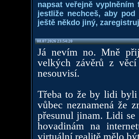
napsat veřejně vyplněním f
jestliže nechceš, aby pod
ještě někdo jiný, zaregistruj
08.07.2026 23:54:20
Já nevím no. Mně při
velkých závěrů z věcí
nesouvisí.
Třeba to že by lidi byl
vůbec neznamená že zm
přesunul jinam. Lidi se
hovadinám na interne
virtuální realitě mělo být