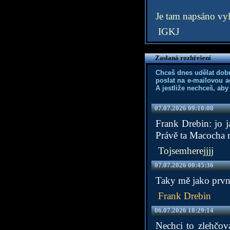
Je tam napsáno vyl
IGKJ
Zaslaná rozhřešení
Chceš dnes udělat dob
poslat na e-mailovou a
A jestliže nechceš, aby
07.07.2026 09:10:08
Frank Drebin: jo j
Právě ta Macocha m
Tojsemherejjjj
07.07.2026 00:45:36
Taky mě jako první
Frank Drebin
06.07.2026 18:29:14
Nechci to zlehčov