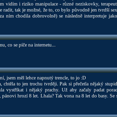
m vidím i riziko manipulace - různé neziskovky, terapeu
de radit, tak je možné, že to, co bylo původně jen tvrdší sex 
za ním chodila dobrovolně) se následně interpretuje jako
, co se píče na internetu...
ení, jsem měl lehce napnutý trencle, to jo :D
, chtěla to jen trochu tvrději. Pak si přečetla nějaký stupid
a vystříkat i nějaký prachy. Už aby začaly padat porad
, pánovi hrozí 8 let. Lhala? Tak vona na 8 let do basy. Se