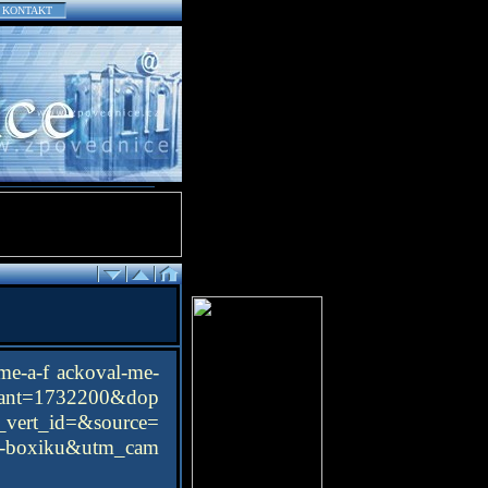
KONTAKT
-me-a-f ackoval-me-
t=1732200&dop
rt_id=&source=
oxiku&utm_cam