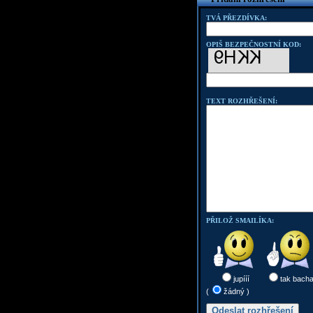
TVÁ PŘEZDÍVKA:
OPIŠ BEZPEČNOSTNÍ KOD:
TEXT ROZHŘEŠENÍ:
PŘILOŽ SMAILÍKA:
jupííí
tak bach
(
žádný )