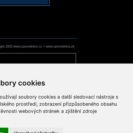
ight 2003 www.zpovednice.cz + www.spovednica.sk
bory cookies
užívají soubory cookies a další sledovací nástroje s
elského prostředí, zobrazení přizpůsobeného obsahu
těvnosti webových stránek a zjištění zdroje