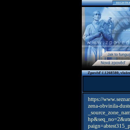
REGISTR
Zpověď č.1268580, vložen
https://www.seznam
zena-obvinil
_source_zone_
hp&seq_no=2&
paign=abtest315_