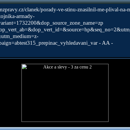
zpravy.cz/clanek/porady-ve-stinu-znasilnil-me-plival-na
tojnika-armady-
_ab_variant=1732200&dop_source_zon
&dop_vert_ab=&dop_vert_id=&source=hp&seq_no
&utm_medium=z-
ign=abtest315_prepinac_vyhledavani_var - AA -