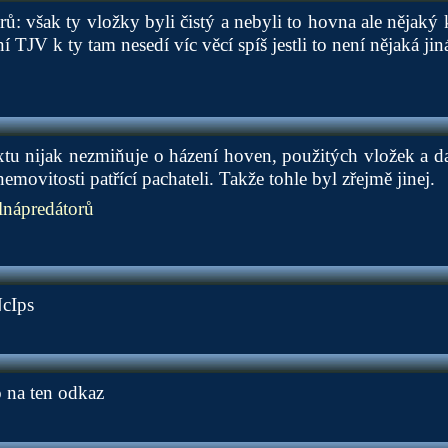
ů: však ty vložky byli čistý a nebyli to hovna ale nějaký 
ní TJV k ty tam nesedí víc věcí spíš jestli to není nějaká ji
extu nijak nezmiňuje o házení hoven, použitých vložek a d
movitosti patřící pachateli. Takže tohle byl zřejmě jinej.
nápredátorů
NcIps
 na ten odkaz