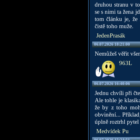
druhou stranu v to
se s nimi ta žena j
tom článku je, že 
čistě toho muže.
JedenPrasák
06.07.2026 18:21:00
Nemůžeš věřit všemu
963L
06.07.2026 16:40:06
Jednu chvíli při čt
Ale tohle je klasika
že by z toho mohl
obvinění... Příklad
úplně roztrhl pytel
Medvídek Pu
06.07.2026 15:24:51