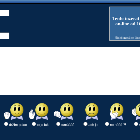
Tento inzerat
on-line od 
Přidej inzerát on-lin
a
držím palec
to je fuk
tumáááš
ach jo
no nééé ?!