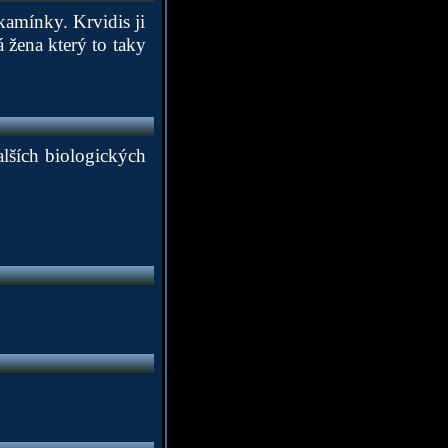
kamínky. Krvidis ji
ná žena který to taky
alších biologických