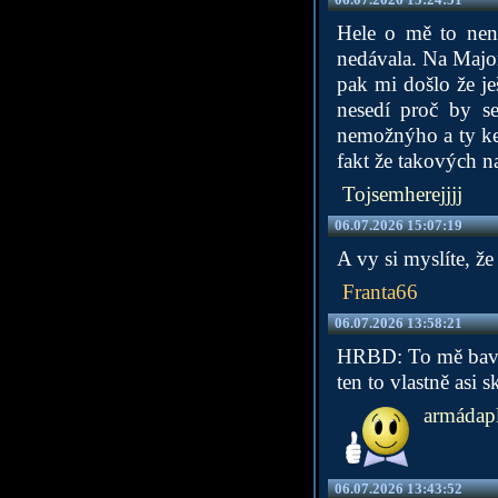
Hele o mě to není
nedávala. Na Major
pak mi došlo že je
nesedí proč by s
nemožnýho a ty kec
fakt že takových n
Tojsemherejjjj
06.07.2026 15:07:19
A vy si myslíte, ž
Franta66
06.07.2026 13:58:21
HRBD: To mě baví, 
ten to vlastně asi 
armádapl
06.07.2026 13:43:52