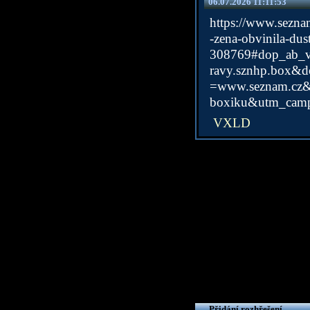
06.07.2026 11:11:53
https://www.seznam
-zena-obvinila-dus
308769#dop
ravy.sznhp.box
=www.seznam.cz
boxiku&utm_campa
VXLD
Přidání rozhřešení