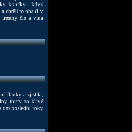
tky, koučky... když
a chtěli to oba (i v
 trestný čin a vina
ní články a zjistila,
ny tresty za křivé
 s tím poslední roky