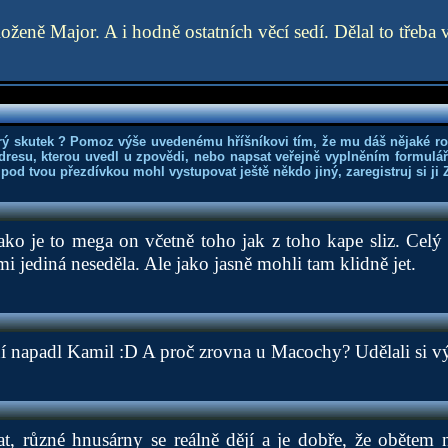
oženě Major. A i hodně ostatních věcí sedí. Dělal to třeba 
rý skutek ? Pomoz výše uvedenému hříšníkovi tím, že mu dáš nějaké r
dresu, kterou uvedl u zpovědi, nebo napsat veřejně vyplněním formuláře
 pod tvou přezdívkou mohl vystupovat ještě někdo jiný, zaregistruj si ji
ako je to mega on včetně toho jak z toho kape sliz. Celý t
i jediná neseděla. Ale jako jasně mohli tam klidně jet.
 napadl Kamil :D A proč zrovna u Macochy? Udělali si výl
at, různé hnusárny se reálně dějí a je dobře, že oběte