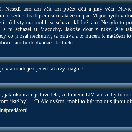
. Nesedí tam ani věk ani počet dětí a jiný věci. Naví
a to sedí. Chvíli jsem si říkala že ne pac Major bydlí v do
ště tři byty má mohli se scházet klidně tam. Nebylo to p
e s ní scházel u Macochy. Jakože dost z ruky. Ale tak
y co ji psal nechutný, ta mluva a to nuceni k natáčení to j
ahoru tam bude dvanáct do tuctu.
e je v armádě jen jeden takový magor?
jak okamžitě jsitovedela, že to není TJV, ale že by to mohl
skoro jistě byl... :D Ale ovšem, mohl to být major s jinou ob
nápredátorů