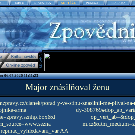
ACE
TABLO
STATISTIKA
SOUTĚŽE
POMOZTE
REKLAMA
o 06.07.2026 11:11:23
Major znásilňoval ženu
zpravy.cz/clanek/porad y-ve-stinu-znasilnil-me-plival-na
a-dustojnika-arma dy-308769#dop_ab_varian
name=zpravy.sznhp.box&d op_vert_ab=&dop_ve
utm_source=www.sezna m.cz&utm_medium=z-b
prepinac_vyhledavani_var AA