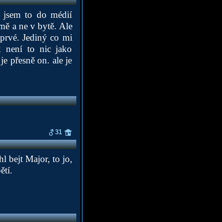
c jsem to do médií
mě a ne v bytě. Ale
oprvé. Jediný co mi
 není to nic jako
e přesně on. ale je
31
 bejt Major, to jo,
ětí.