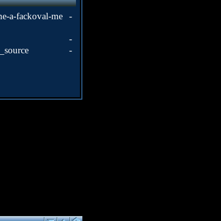
-me-a-fackoval-me -
e_name=zp -
=2&utm_source -