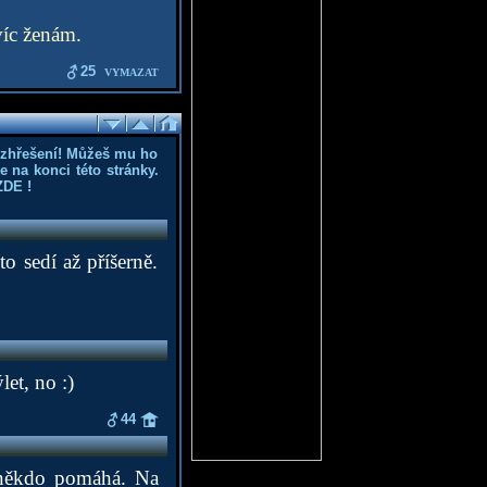
víc ženám.
25
VYMAZAT
ozhřešení! Můžeš mu ho
 na konci této stránky.
ZDE
!
o sedí až příšerně.
et, no :)
44
m někdo pomáhá. Na