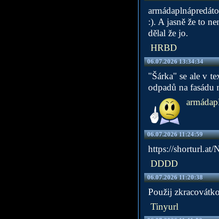
armádaplnápredátor
:). A jasně že to ne
dělal že jo.
HRBD
06.07.2026 13:34:34
"Šárka" se ale v t
odpadů na fasádu ne
armádapl
06.07.2026 11:24:59
https://shorturl.at/
DDDD
06.07.2026 11:20:38
Použij zkracovátko
Tinyurl