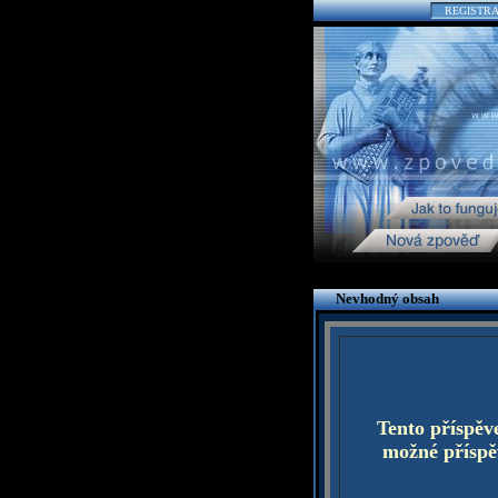
REGISTR
Nevhodný obsah
Tento příspěv
možné příspěv