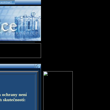
KONTAKT
a ochrany není
h skutečností: