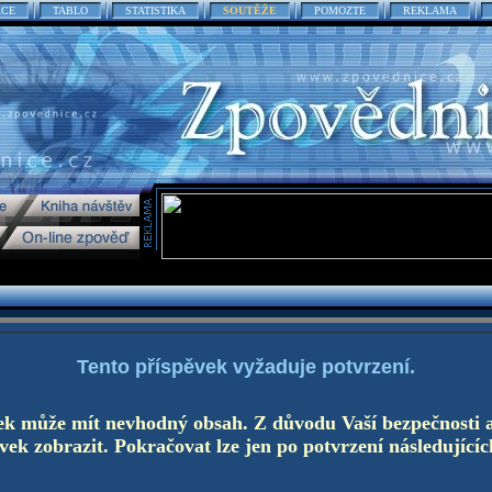
ACE
TABLO
STATISTIKA
SOUTĚŽE
POMOZTE
REKLAMA
Tento příspěvek vyžaduje potvrzení.
ek může mít nevhodný obsah. Z důvodu Vaší bezpečnosti 
ek zobrazit. Pokračovat lze jen po potvrzení následujícíc