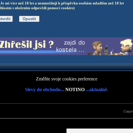
Je mi více než 18 let a neumožňuji k příspěvku osobám mladším než 18 let
uhlasím s uložením odpovědi pomocí cookies)
Změňte svoje cookies preference
Slevy do obchodu...
NOTINO
...aktuálně.
Copyr