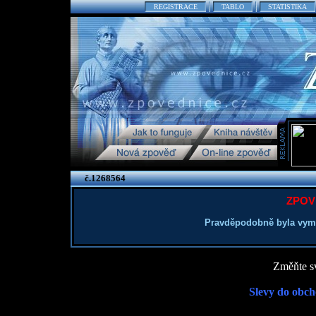
REGISTRACE
TABLO
STATISTIKA
č.1268564
ZPOV
Pravděpodobně byla vym
Změňte sv
Slevy do obch