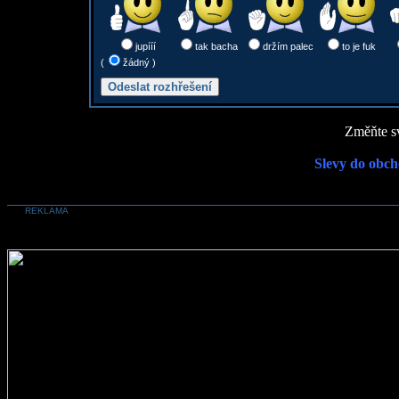
jupííí
tak bacha
držím palec
to je fuk
(
žádný )
Změňte sv
Slevy do obch
REKLAMA