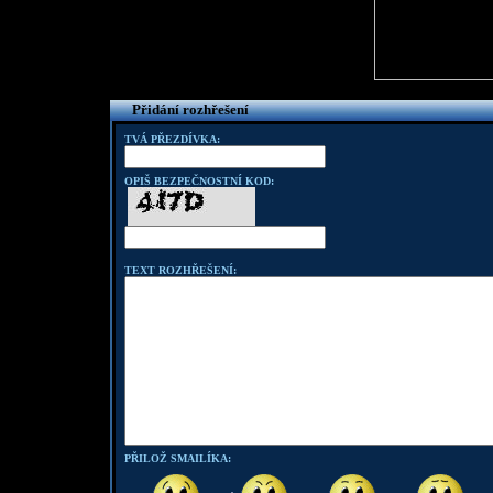
Přidání rozhřešení
TVÁ PŘEZDÍVKA:
OPIŠ BEZPEČNOSTNÍ KOD:
TEXT ROZHŘEŠENÍ:
PŘILOŽ SMAILÍKA: