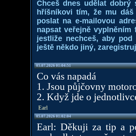
Chceš dnes udělat dobrý
hříšníkovi tím, že mu dá
poslat na e-mailovou adre
napsat veřejně vyplněním f
jestliže nechceš, aby pod
ještě někdo jiný, zaregistruj
05.07.2026 01:04:51
Co vás napadá
1. Jsou půjčovny motoro
2. Když jde o jednotlivc
Earl
05.07.2026 01:02:04
Earl: Děkuji za tip a 