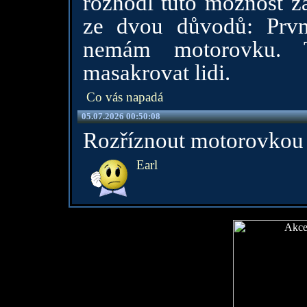
rozhodl tuto možnost z
ze dvou důvodů: Prvn
nemám motorovku. 
masakrovat lidi.
Co vás napadá
05.07.2026 00:50:08
Rozříznout motorovkou a
Earl