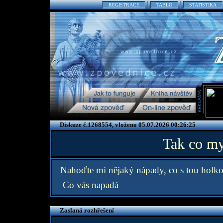
REGISTRACE
TABLO
STATISTIKA
Diskuze č.1268554, vloženo 05.07.2026 00:26:25
Tak co mys
Nahoďte mi nějaký nápady, co s tou holko
Co vás napadá
Zaslaná rozhřešení