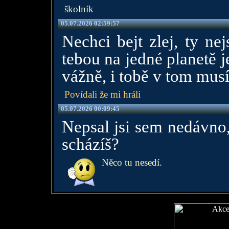
školník
05.07.2026 02:59:57
Nechci bejt zlej, ty nej
tebou na jedné planetě j
vážně, i tobě v tom musí
Povídali že mi hráli
05.07.2026 00:09:45
Nepsal jsi sem nedávno,
scházíš?
Něco tu nesedí.