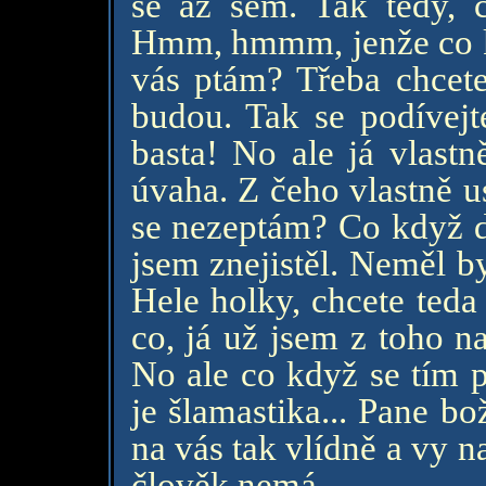
se až sem. Tak tedy, 
Hmm, hmmm, jenže co kd
vás ptám? Třeba chcete 
budou. Tak se podívejt
basta! No ale já vlastn
úvaha. Z čeho vlastně u
se nezeptám? Co když d
jsem znejistěl. Neměl b
Hele holky, chcete teda
co, já už jsem z toho n
No ale co když se tím 
je šlamastika... Pane bo
na vás tak vlídně a vy n
člověk nemá.