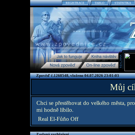
REGISTRACE
TABLO
STATISTIKA
Zpověď č.1268548, vloženo 04.07.2026 23:01:03
Můj cí
Chci se přestěhovat do velkého města, pro
mi hodně líbilo.
Real El-Fůňo Off
Zaslaná rozhřešení