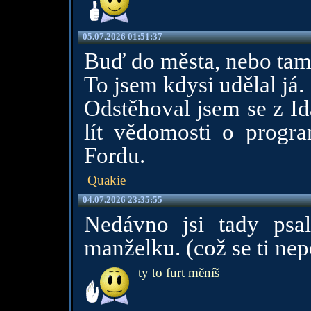
05.07.2026 01:51:37
Buď do města, nebo tam,
To jsem kdysi udělal já.
Odstěhoval jsem se z Id
lít vědomosti o progr
Fordu.
Quakie
04.07.2026 23:35:55
Nedávno jsi tady psal
manželku. (což se ti ne
ty to furt měníš