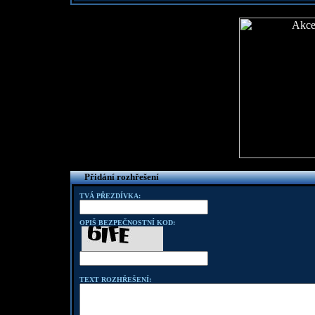
Přidání rozhřešení
TVÁ PŘEZDÍVKA:
OPIŠ BEZPEČNOSTNÍ KOD:
TEXT ROZHŘEŠENÍ: