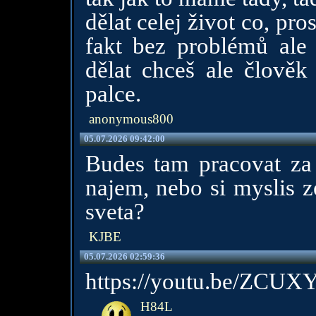
dělat celej život co, pr
fakt bez problémů ale
dělat chceš ale člověk
palce.
anonymous800
05.07.2026 09:42:00
Budes tam pracovat za
najem, nebo si myslis z
sveta?
KJBE
05.07.2026 02:59:36
https://youtu.be/ZCU
H84L