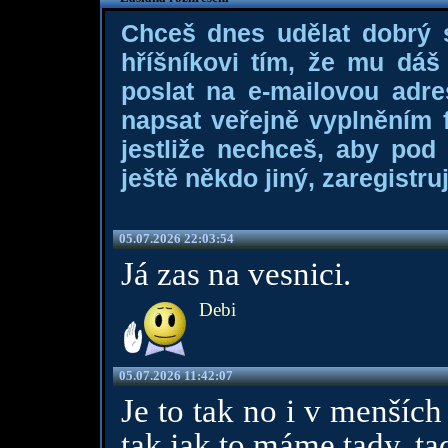
Chceš dnes udělat dobrý
hříšníkovi tím, že mu dá
poslat na e-mailovou adre
napsat veřejně vyplněním f
jestliže nechceš, aby pod
ještě někdo jiný, zaregistruj
05.07.2026 22:03:54
Já zas na vesnici.
Debi
05.07.2026 11:42:07
Je to tak no i v menších
tak jak to máme tady, tad