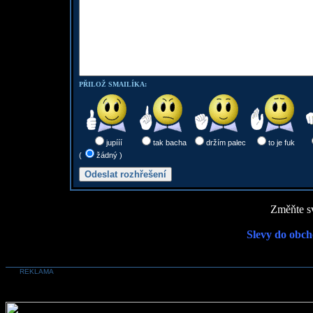
PŘILOŽ SMAILÍKA:
jupííí
tak bacha
držím palec
to je fuk
(
žádný )
Změňte sv
Slevy do obch
REKLAMA