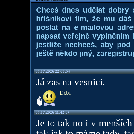
Chceš dnes udělat dobrý
hříšníkovi tím, že mu dá
poslat na e-mailovou adre
napsat veřejně vyplněním f
jestliže nechceš, aby pod
ještě někdo jiný, zaregistruj
05.07.2026 22:03:54
Já zas na vesnici.
Debi
05.07.2026 11:42:07
Je to tak no i v menších
tak jak to máme tady, tad