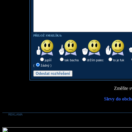
PŘILOŽ SMAILÍKA:
jupííí
tak bacha
držím palec
to je fuk
(
žádný )
Změňte sv
Slevy do obch
REKLAMA