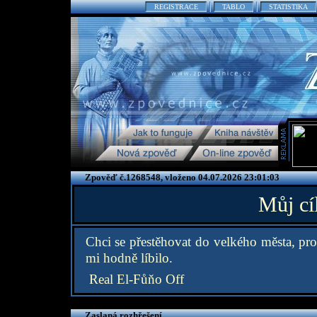
REGISTRACE
TABLO
STATISTIKA
Zpověď č.1268548, vloženo 04.07.2026 23:01:03
Můj cí
Chci se přestěhovat do velkého města, pro
mi hodně líbilo.
Real El-Fůňo Off
Zaslaná rozhřešení