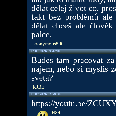
dělat celej život co, pr
fakt bez problémů ale
dělat chceš ale člověk
palce.
anonymous800
05.07.2026 09:42:00
Budes tam pracovat za
najem, nebo si myslis z
sveta?
KJBE
05.07.2026 02:59:36
https://youtu.be/ZCU
H84L