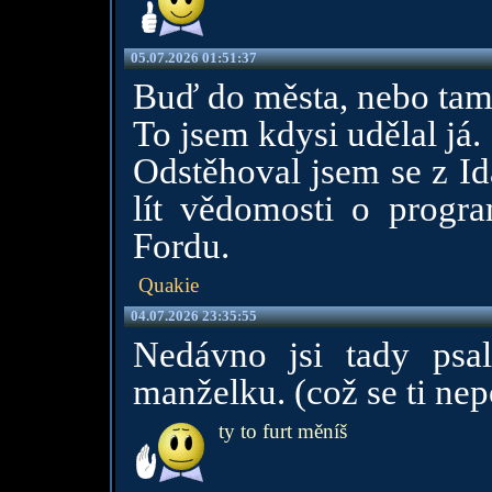
05.07.2026 01:51:37
Buď do města, nebo tam,
To jsem kdysi udělal já.
Odstěhoval jsem se z Id
lít vědomosti o progr
Fordu.
Quakie
04.07.2026 23:35:55
Nedávno jsi tady psal
manželku. (což se ti ne
ty to furt měníš