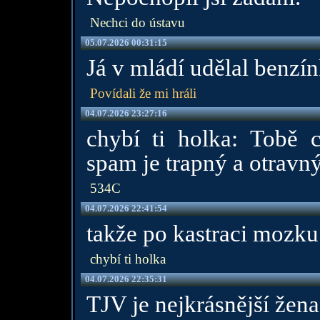
Nechci do ústavu
05.07.2026 00:31:15
Já v mládí udělal benzín
Povídali že mi hráli
04.07.2026 23:27:16
chybí ti holka: Tobě 
spam je trapný a otravný
534C
04.07.2026 22:41:54
takže po kastraci mozku
chybí ti holka
04.07.2026 22:35:31
TJV je nejkrásnější žena