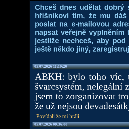
Chceš dnes udělat dobrý
hříšníkovi tím, že mu dá
poslat na e-mailovou adre
napsat veřejně vyplněním f
jestliže nechceš, aby pod
ještě někdo jiný, zaregistruj
05.07.2026 11:10:20
ABKH: bylo toho víc, 
švarcsystém, nelegální
jsem to zorganizovat tro
že už nejsou devadesátk
Povídali že mi hráli
05.07.2026 09:36:00