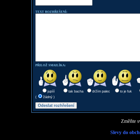
TEXT ROZHŘEŠENÍ:
PŘILOŽ SMAILÍKA:
jupííí
tak bacha
držím palec
to je fuk
(
žádný )
Změňte sv
Slevy do obch