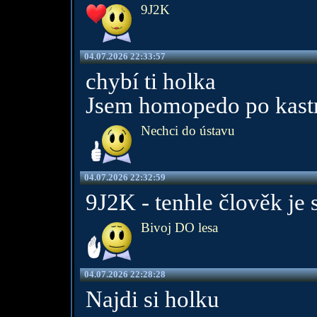
9J2K
04.07.2026 22:33:57
chybí ti holka
Jsem homopedo po kastra
Nechci do ústavu
04.07.2026 22:32:59
9J2K - tenhle člověk je
Bivoj DO lesa
04.07.2026 22:28:28
Najdi si holku