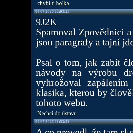
chybí ti holka
04.07.2026 22:03:25
9J2K
Spamoval Zpovědnici a t
jsou paragrafy a tajní jd
Psal o tom, jak zabít č
návody na výrobu dro
vyhrožoval zapálením
klasika, kterou by člov
tohoto webu.
Nechci do ústavu
04.07.2026 21:53:52
A co provedl, že tam sk