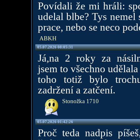
Povídali že mi hráli: sp
udelal blbe? Tys nemel 
prace, nebo se neco pod
ABKH
05.07.2026 08:05:31
Já,na 2 roky za násiln
jsem to všechno udělala
toho totiž bylo troch
zadržení a zatčení.
Stonožka 1710
05.07.2026 01:42:26
Proč teda nadpis píše