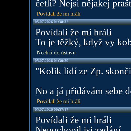
četli? Nejsi nějakej praš
Povídali že mi hráli
05.07.2026 01:38:32
Povídali že mi hráli
To je těžký, když vy kob
Nechci do ústavu
05.07.2026 01:30:39
"Kolik lidí ze Zp. skonč
No a já přidávám sebe do
Povídali že mi hráli
05.07.2026 00:57:17
Povídali že mi hráli
Nepochopil jsi zadání.