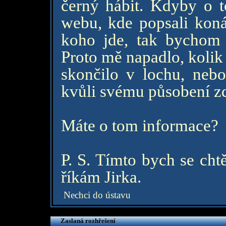
černý hábit. Kdyby o 
webu, kde popsali konán
koho jde, tak bychom 
Proto mě napadlo, kolik
skončilo v lochu, neb
kvůli svému působení z
Máte o tom informace?
P. S. Tímto bych se cht
říkám Jirka.
Nechci do ústavu
Zaslaná rozhřešení