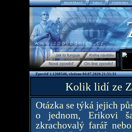
REGISTRACE
TABLO
STATISTIKA
Zpověď č.1268546, vloženo 04.07.2026 21:51:31
Kolik lidí ze 
Otázka se týká jejich p
o jednom, Erikovi š
zkrachovalý farář neb