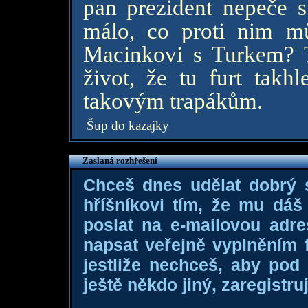
pan prezident nepeče s
málo, co proti nim m
Macinkovi s Turkem? 
život, že tu furt takh
takovým trapákům.
Šup do kazajky
Zaslaná rozhřešení
Chceš dnes udělat dobrý
hříšníkovi tím, že mu dá
poslat na e-mailovou adre
napsat veřejně vyplněním f
jestliže nechceš, aby pod
ještě někdo jiný, zaregistruj