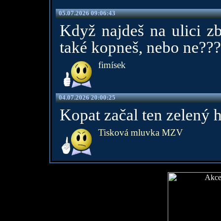
05.07.2026 09:06:43
Když najdeš na ulici z
také kopneš, nebo ne???
fimísek
04.07.2026 20:00:25
Kopat začal ten zelený 
Tisková mluvka MZV