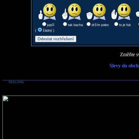
jupííí
tak bacha
držím palec
to je fuk
(
žádný )
Změňte sv
Slevy do obch
REKLAMA