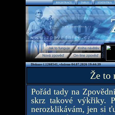
REGISTRACE
TABLO
STATISTIKA
Diskuze č.1268541, vloženo 04.07.2026 19:44:39
Že to
Pořád tady na Zpovědni
skrz takové výkřiky. 
nerozklikávám, jen si ť