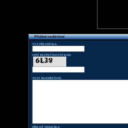
Přidání rozhřešení
TVÁ PŘEZDÍVKA:
OPIŠ BEZPEČNOSTNÍ KOD:
TEXT ROZHŘEŠENÍ:
PŘILOŽ SMAILÍKA: