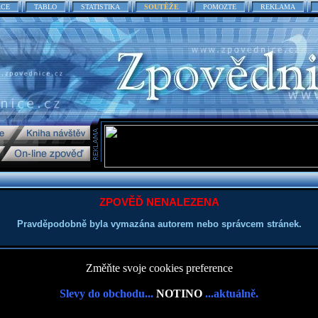
ACE
TABLO
STATISTIKA
SOUTĚŽE
POMOZTE
REKLAMA
ZPOVĚĎ NENALEZENA
Pravděpodobně byla vymazána autorem nebo správcem stránek.
Změňte svoje cookies preference
Slevy do obchodu...
NOTINO
...aktuálně.