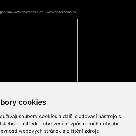
ight 2003 www.zpovednice.cz + www.spovednica.sk
bory cookies
užívají soubory cookies a další sledovací nástroje s
elského prostředí, zobrazení přizpůsobeného obsahu
těvnosti webových stránek a zjištění zdroje