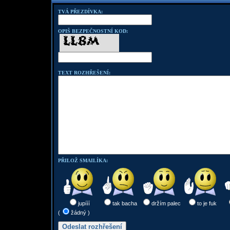
TVÁ PŘEZDÍVKA:
OPIŠ BEZPEČNOSTNÍ KOD:
TEXT ROZHŘEŠENÍ:
PŘILOŽ SMAILÍKA:
jupííí
tak bacha
držím palec
to je fuk
(
žádný )