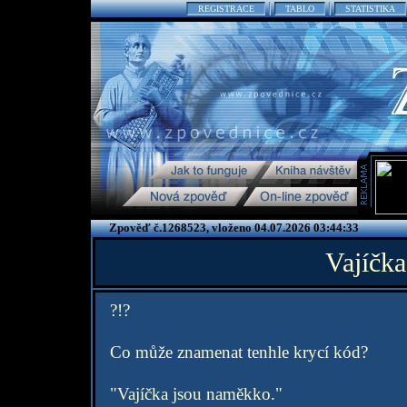
REGISTRACE
TABLO
STATISTIKA
Zpověď č.1268523, vloženo 04.07.2026 03:44:33
Vajíčk
?!?
Co může znamenat tenhle krycí kód?
"Vajíčka jsou naměkko."