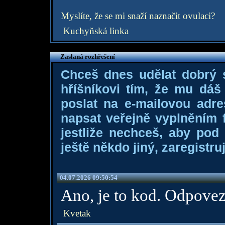
Myslíte, že se mi snaží naznačit ovulaci?
Kuchyňská linka
Zaslaná rozhřešení
Chceš dnes udělat dobrý
hříšníkovi tím, že mu dá
poslat na e-mailovou adre
napsat veřejně vyplněním f
jestliže nechceš, aby pod
ještě někdo jiný, zaregistruj
04.07.2026 09:50:54
Ano, je to kod. Odpovez
Kvetak