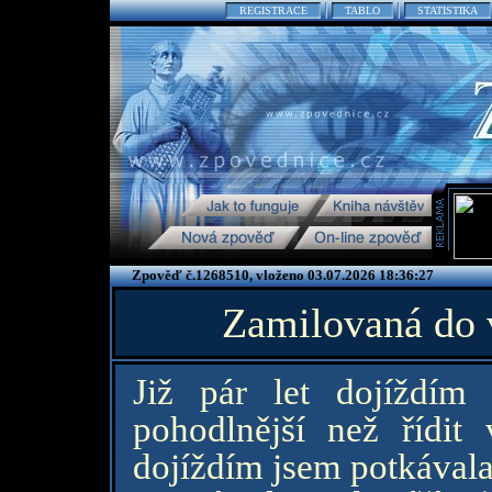
REGISTRACE
TABLO
STATISTIKA
Zpověď č.1268510, vloženo 03.07.2026 18:36:27
Zamilovaná do 
Již pár let dojíždím
pohodlnější než řídit
dojíždím jsem potkávala