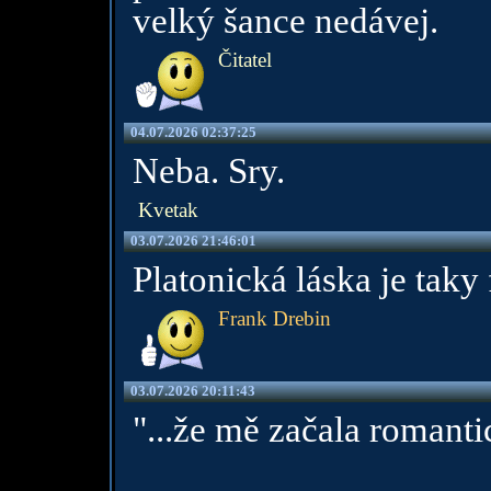
velký šance nedávej.
Čitatel
04.07.2026 02:37:25
Neba. Sry.
Kvetak
03.07.2026 21:46:01
Platonická láska je taky 
Frank Drebin
03.07.2026 20:11:43
"...že mě začala romanti