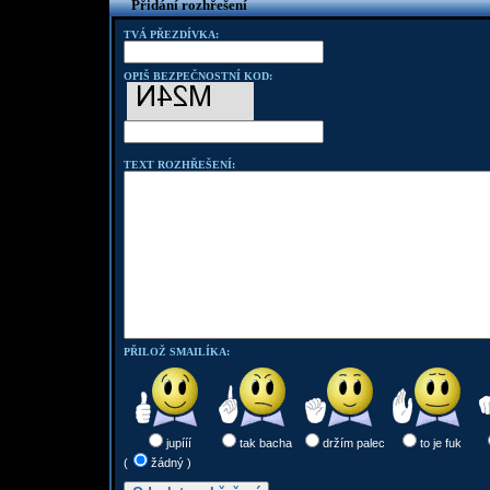
Přidání rozhřešení
TVÁ PŘEZDÍVKA:
OPIŠ BEZPEČNOSTNÍ KOD:
TEXT ROZHŘEŠENÍ:
PŘILOŽ SMAILÍKA:
jupííí
tak bacha
držím palec
to je fuk
(
žádný )