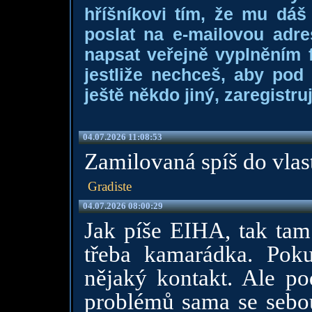
hříšníkovi tím, že mu dá
poslat na e-mailovou adre
napsat veřejně vyplněním f
jestliže nechceš, aby pod
ještě někdo jiný, zaregistruj
04.07.2026 11:08:53
Zamilovaná spíš do vlast
Gradiste
04.07.2026 08:00:29
Jak píše EIHA, tak tam 
třeba kamarádka. Poku
nějaký kontakt. Ale po
problémů sama se sebou