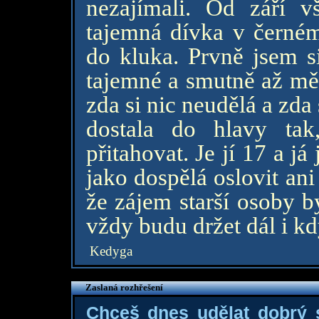
nezajímali. Od září v
tajemná dívka v černém 
do kluka. Prvně jsem si
tajemné a smutně až mě 
zda si nic neudělá a zda
dostala do hlavy ta
přitahovat. Je jí 17 a já
jako dospělá oslovit an
že zájem starší osoby by
vždy budu držet dál i kd
Kedyga
Zaslaná rozhřešení
Chceš dnes udělat dobrý