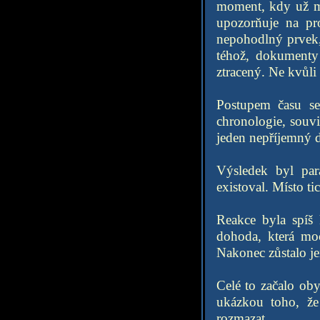
moment, kdy už ml
upozorňuje na pro
nepohodlný prvek,
téhož, dokumenty 
ztracený. Ne kvůli 
Postupem času se
chronologie, souvi
jeden nepříjemný de
Výsledek byl para
existoval. Místo ti
Reakce byla spíš 
dohoda, která mo
Nakonec zůstalo je
Celé to začalo oby
ukázkou toho, že
rozmazat.