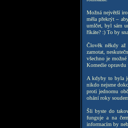
Možná největší ir
měla překrýt – ab
umlčet, byl sám u
říkáte? :) To by sn
Člověk někdy až 
zamotat, neskutečn
všechno je možné 
Komedie opravdu v
A kdyby to byla jen
nikdo nejsme dokona
proti jednomu obč
ohání roky soudem 
Šli byste do tako
funguje a na čem
informacím by neby