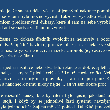
onie je, že snaha udělat věci nepříjemnými nakonec pomoh
y se v tom bylo možné vyznat. Takže ve výsledku vlastně
mlčen předloženými důkazy, které si sám na sebe vyrobil
ad ani scénarista ve filmu nevymyslel.
žasne, co dokáže úředník vyplodit za nesmysly a pot
é. Každopádně bavte se, protože tohle jen tak někde ve st
u nás, když se nepoužívá mozek, chronologie, časové osy
ystřižená z filmu.
 jedna instituce nebo dva lidi, řeknete si dobře, spletli 
lí, ale aby se " pletl " celý stát? To už je teda co říct. Vel
anovi ... a to prý mají právníky ... a na co jim jsou? 
a nakonec k němu nikdy nejde ... asi ví sám dobře proč.
vé rozsáhlé kauzy, kde by cílem bylo zjistit, jak daná o
 stojí, i když by se jednotlivé části systému navzáje
la jednoduchá? Zajímá mě váš pohled. Důležité je nevzdá