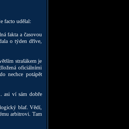
e facto udělal:
lná fakta a časovou
dala o týden dříve,
větším strašákem je
dložená oficiálními
kdo nechce potápět
 asi ví sám dobře
ogický blaf. Vědí,
slému arbitrovi. Tam