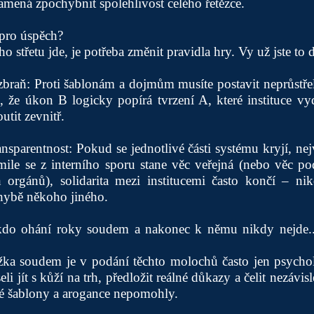
mená zpochybnit spolehlivost celého řetězce.
e pro úspěch?
 střetu jde, je potřeba změnit pravidla hry. Vy už jste to d
braň: Proti šablonám a dojmům musíte postavit neprůstře
 že úkon B logicky popírá tvrzení A, které instituce vy
utit zevnitř.
ansparentnost: Pokud se jednotlivé části systému kryjí, nej
mile se z interního sporu stane věc veřejná (nebo věc po
h orgánů), solidarita mezi institucemi často končí – ni
chybě někoho jiného.
kdo ohání roky soudem a nakonec k němu nikdy nejde...
žka soudem je v podání těchto molochů často jen psychol
i jít s kůží na trh, předložit reálné důkazy a čelit nezávi
ké šablony a arogance nepomohly.