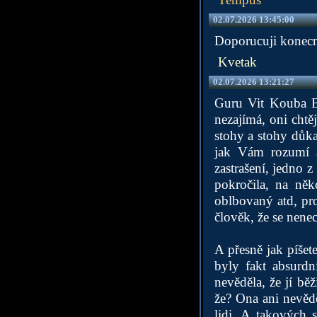
02.07.2026 13:45:00
Doporucuji konecne
Kvetak
02.07.2026 13:21:27
Guru Vit Kouba Bh
nezajímá, oni chtě
stohy a stohy důka
jak Vám rozumí a
zastrašení, jedno 
pokročila, na něk
oblbovaný atd, pros
člověk, že se nene
A přesně jak píšet
byly fakt absurdn
nevěděla, že jí bě
že? Ona ani nevědě
lidi. A takových 