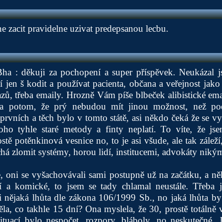
 zacit pravidelne uzivat predepsanou lecbu.
a : děkuji za pochopení a super příspěvek. Neukázal js
jí jen š kodit a používat pacienta, občana a veřejnost ja
zů, třeba emaily. Hrozně Vám píše blbeček alibistické ema
 potom, že prý nebudou mít jinou možnost, než poda
z prvních a těch bylo v tomto státě, asi někdo čeká že se v
oho tyhle staré metody a finty neplatí. To víte, že j
tě potěnkinová vesnice no, to je asi všude, ale tak záleží
chá zlomit systémy, horou lidí, institucemi, advokáty niký
e, oni se vyšachovávali sami postupně už na začátku, a ně
í a komické, to jsem se tady chlamal neustále. Třeba
ži nějaká lhůta dle zákona 106/1999 Sb., no jaká lhůta b
la, co takhle 15 dní? Ona myslela, že 30, prostě totálně 
situací bylo nespočet, rozpory, bláboly, no neskutečné.