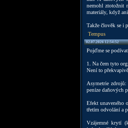
nemohl ztotožnit 
materiály, když ani
Takže člověk se i p
Tempus
02.07.2026 12:54:52
Pojďme se podívat 
1. Na čem tyto org
Není to překvapivě 
Asymetrie zdrojů: 
peníze daňových po
Efekt unaveného ob
třetím odvolání a 
Vzájemné krytí (k