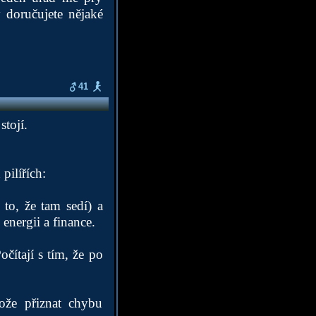
 doručujete nějaké
41
tojí.
pilířích:
 to, že tam sedí) a
energii a finance.
čítají s tím, že po
tože přiznat chybu