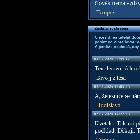
člověk nemá vzdáv
Tempus
Zaslaná rozhřešení
Chceš dnes udělat dob
poslat na e-mailovou a
A jestliže nechceš, aby
03.07.2026 22:55:42
Ten dement železnic
Bivojj z lesa
02.07.2026 17:05:15
Á, železnice se nám
Hodislava
02.07.2026 14:22:13
Kvetak : Tak mi př
podklad. Děkuji. 
Tempus