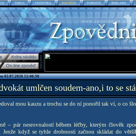
ACE
TABLO
STATISTIKA
SOUTĚŽE
POMOZTE
REKLAMA
no 02.07.2026 12:46:50
vokát umlčen soudem-ano,i to se st
doval mou kauzu a trochu se do ní ponořil tak ví, o co šlo
ně – pár nesrovnalostí během léčby, kterým člověk zpo
t. Jenže když se tyhle drobnosti začnou skládat do větší