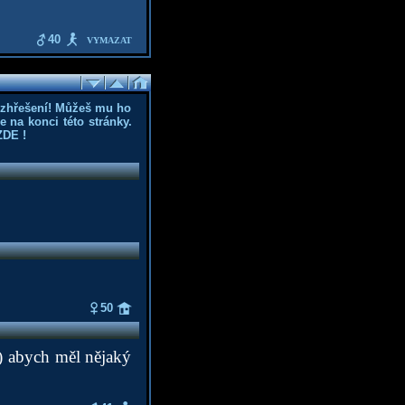
40
VYMAZAT
ozhřešení! Můžeš mu ho
 na konci této stránky.
ZDE
!
50
)) abych měl nějaký