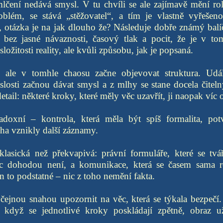
čení nedává smysl. V tu chvíli se ale zajímavě mění role
blém, se stává „stěžovatel“, a tím je vlastně vyřešen
 otázka je na jak dlouho že? Následuje dobře známý balí
bez jasné návaznosti, časový tlak a pocit, že je v t
složitosti reality, ale kvůli způsobu, jak je popsaná.
 ale v tomhle chaosu začne objevovat struktura. Udá
slosti začnou dávat smysl a z mlhy se stane docela čiteln
tail: některé kroky, které měly věc uzavřít, ji naopak víc o
doxní – kontrola, která měla být spíš formalita, pot
cha vznikly další záznamy.
klasická než překvapivá: právní formuláře, které se tv
c dohodou není, a komunikace, která se časem sama r
n to podstatné – nic z toho nemění fakta.
čejnou snahou upozornit na věc, která se týkala bezpečí.
 když se jednotlivé kroky poskládají zpětně, obraz u