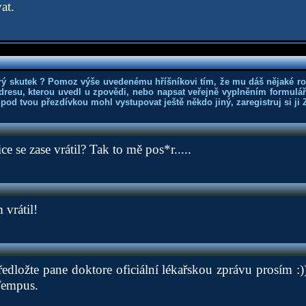
at.
rý skutek ? Pomoz výše uvedenému hříšníkovi tím, že mu dáš nějaké r
dresu, kterou uvedl u zpovědi, nebo napsat veřejně vyplněním formuláře
 pod tvou přezdívkou mohl vystupovat ještě někdo jiný, zaregistruj si ji
e se zase vrátil? Tak to mě pos*r.....
 vrátil!
edložte pane doktore oficiální lékařskou zprávu prosím :
Tempus.