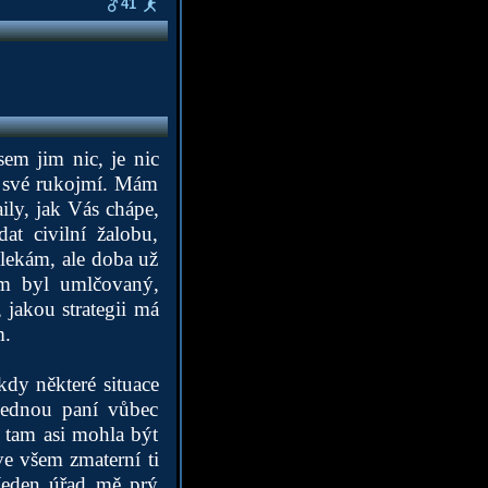
41
em jim nic, je nic
ko své rukojmí. Mám
ily, jak Vás chápe,
t civilní žalobu,
ylekám, ale doba už
sem byl umlčovaný,
, jakou strategii má
m.
kdy některé situace
 jednou paní vůbec
y tam asi mohla být
ve všem zmaterní ti
 Jeden úřad mě prý