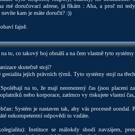
na mé doručovací adrese, já říkám : Aha, a proč mi tedy
 nevíte kam je máte doručit? :))
obaví fajně.
na to, co takový boj obnáší a na čem vlastně tyto systémy s
anizace skutečně stojí?
genialita jejich právních týmů. Tyto systémy stojí na třech 
Spoléhají na to, že mají neomezený čas (jsou placeni za
platníků nebo korporace, zatímco vy riskujete vlastní čas, 
čan: Systém je nastaven tak, aby vás procesně uondal. Po
páté nekompetentní odpovědi to vzdáte.
olegialita): Instituce se málokdy shodí navzájem, pro