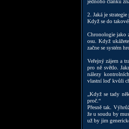
jednoho článku zna
2. Jaká je strategi
Když se do takového
Chronologie jako z
osu. Když ukážete,
začne se systém hro
Veřejný zájem a tr
pro ně světlo. Jak
nálezy kontrolníc
vlastní loď kvůli 
„Když se tady ně
proč.“
Přesně tak. Výhrů
že u soudu by musel
už by jim generic