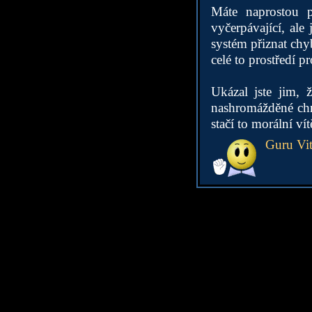
Máte naprostou 
vyčerpávající, ale
systém přiznat chy
celé to prostředí pr
Ukázal jste jim, 
nashromážděné chr
stačí to morální ví
Guru Vi