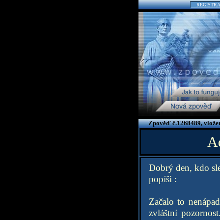
REGISTR
Zpověď č.1268489, vlože
Ad
Dobrý den, kdo sle
popíši :
Začalo to nenápad
zvláštní pozornos