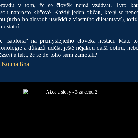
pravdu v tom, že se člověk nemá vzdávat. Tyto kau
 jsou naprosto klíčové. Každý jeden občan, který se nen
bu (nebo ho alespoň usvědčí z vlastního diletantství), toti
o ostatní.
že „šablona“ na přemýšlejícího člověka nestačí. Máte t
onologie a důkazů udělat ještě nějakou další dohru, nebo
tězství a fakt, že se do toho sami zamotali?
t Kouba Bha