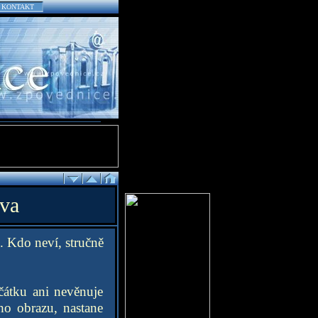
KONTAKT
áva
. Kdo neví, stručně
čátku ani nevěnuje
ho obrazu, nastane