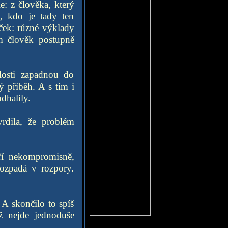
: z člověka, který
o, kdo je tady ten
ček: různé výklady
om člověk postupně
losti zapadnou do
ý příběh. A s tím i
dhalily.
vrdila, že problém
áří nekompromisně,
ozpadá v rozpory.
 A skončilo to spíš
ž nejde jednoduše