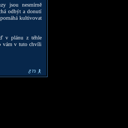
zy jsou nesmírně
echá odbýt a donutí
ž pomáhá kultivovat
eď v plánu z téhle
 vám v tuto chvíli
73