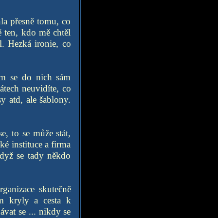
la přesně tomu, co
 ten, kdo mě chtěl
. Hezká ironie, co
om se do nich sám
átech neuvidíte, co
 atd, ale šablony.
se, to se může stát,
ké instituce a firma
Když se tady někdo
rganizace skutečně
m kryly a cesta k
vat se ... nikdy se