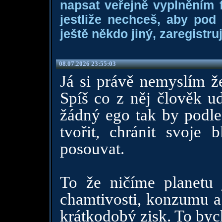
napsat veřejně vyplněním f
jestliže nechceš, aby pod
ještě někdo jiný, zaregistruj
08.07.2026 23:55:03
Já si právě nemyslím ž
Spíš co z něj člověk u
žádný ego tak by podle
tvořit, chránit svoje
posouvat.
To že ničíme planetu
chamtivosti, konzumu a 
krátkodobý zisk. To byc