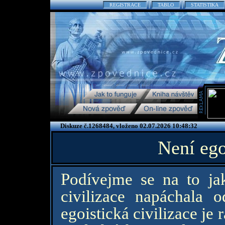
REGISTRACE
TABLO
STATISTIKA
Diskuze č.1268484, vloženo 02.07.2026 10:48:32
Není ego
Podívejme se na to ja
civilizace napáchala 
egoistická civilizace je