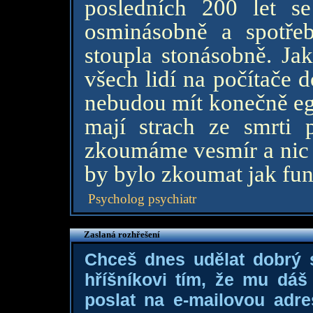
posledních 200 let se
osminásobně a spotře
stoupla stonásobně. Jak
všech lidí na počítače do
nebudou mít konečně ego
mají strach ze smrti 
zkoumáme vesmír a nic z
by bylo zkoumat jak fung
Psycholog psychiatr
Zaslaná rozhřešení
Chceš dnes udělat dobrý
hříšníkovi tím, že mu dá
poslat na e-mailovou adre