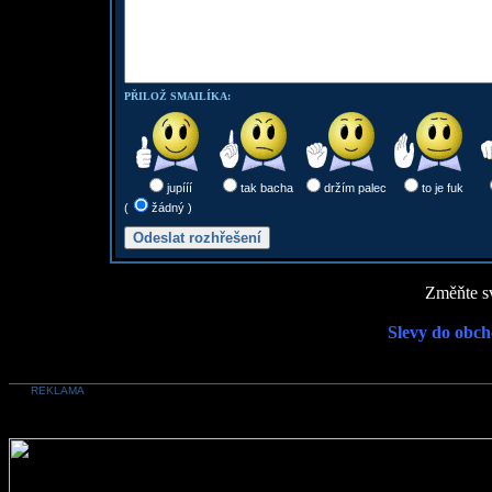
PŘILOŽ SMAILÍKA:
jupííí
tak bacha
držím palec
to je fuk
(
žádný )
Změňte sv
Slevy do obch
REKLAMA