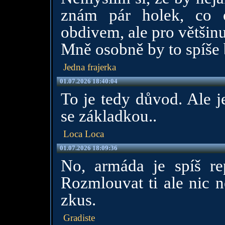
znám pár holek, co o
obdivem, ale pro většinu
Mně osobně by to spíše
Jedna frajerka
01.07.2026 18:40:04
To je tedy důvod. Ale je
se základkou..
Loca Loca
01.07.2026 18:09:36
No, armáda je spíš re
Rozmlouvat ti ale nic n
zkus.
Gradiste