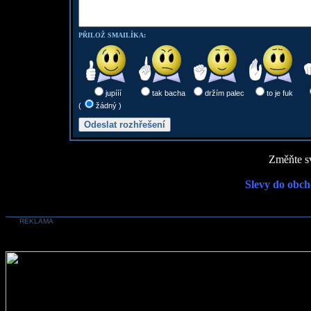
PŘILOŽ SMAILÍKA:
jupííí
tak bacha
držím palec
to je fuk
(
žádný )
Změňte sv
Slevy do obch
REKLAMA