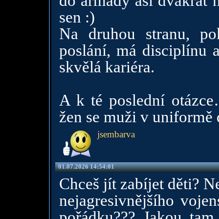
do armády asi dvakrát n
sen :)
Na druhou stranu, po
poslání, má disciplínu 
skvělá kariéra.
A k té poslední otázce
žen se muži v uniformě d
jsembarva
01.07.2026 14:54:01
Chceš jít zabíjet děti?
nejagresivnějšího vojen
pořádku??? Jakou tam 