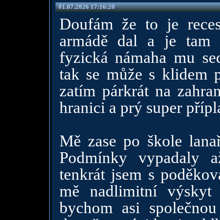
01.07.2026 17:16:20
Doufám že to je rece
armádě dal a je tam 
fyzická námaha mu sed
tak se může s klidem 
zatím párkrát na zahran
hranici a prý super příp
Mě zase po škole lanaři
Podmínky vypadaly až 
tenkrát jsem s poděkov
mě nadlimitní výsky
bychom asi společnou