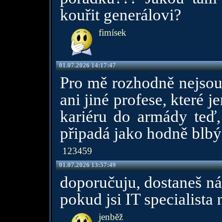
kouřit generálovi?
fimísek
01.07.2026 14:17:47
Pro mě rozhodně nejsou v
ani jiné profese, které j
kariéru do armády teď,
připadá jako hodně blbý
123459
01.07.2026 13:57:49
doporučuju, dostaneš ná
pokud jsi IT specialista 
jenběž