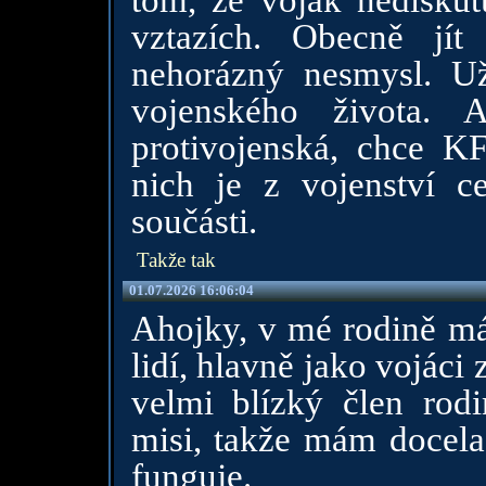
tom, že voják nediskut
vztazích. Obecně jí
nehorázný nesmysl. U
vojenského života. 
protivojenská, chce KF
nich je z vojenství c
součásti.
Takže tak
01.07.2026 16:06:04
Ahojky, v mé rodině má
lidí, hlavně jako vojác
velmi blízký člen rodi
misi, takže mám docela 
funguje.