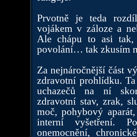
Prvotně je teda rozd
vojákem v záloze a ne
Ale chápu to asi tak
povolání… tak zkusím n
Za nejnáročnější část v
zdravotní prohlídku. T
uchazečů na ní skon
zdravotní stav, zrak, s
moč, pohybový aparát, 
interní vyšetření. 
onemocnění, chronick