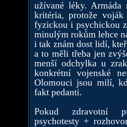
užívané léky. Armáda 
kritéria, protože vojá
fyzickou i psychickou z
minulým rokům lehce na 
i tak znám dost lidí, kt
a to měli třeba jen zvý
menší odchylka u zrak.
konkrétní vojenské n
Olomouci jsou milí, kd
fakt pedanti.
Pokud zdravotní pro
psychotesty + rozhov