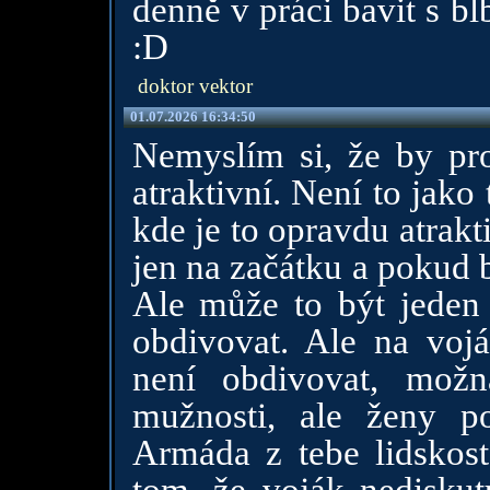
denně v práci bavit s b
:D
doktor vektor
01.07.2026 16:34:50
Nemyslím si, že by pro
atraktivní. Není to jako 
kde je to opravdu atrak
jen na začátku a pokud b
Ale může to být jeden
obdivovat. Ale na voj
není obdivovat, mož
mužnosti, ale ženy po
Armáda z tebe lidskost