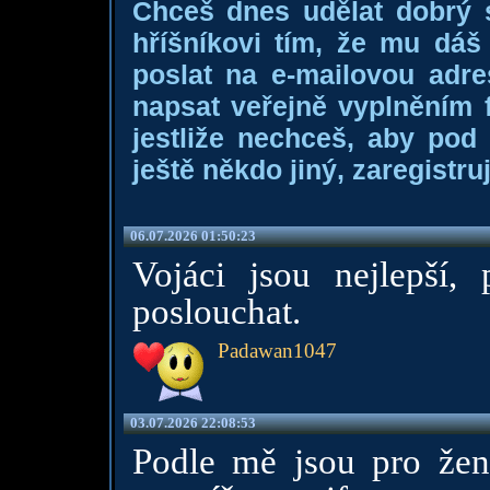
Chceš dnes udělat dobrý
hříšníkovi tím, že mu dá
poslat na e-mailovou adre
napsat veřejně vyplněním f
jestliže nechceš, aby pod
ještě někdo jiný, zaregistruj
06.07.2026 01:50:23
Vojáci jsou nejlepší,
poslouchat.
Padawan1047
03.07.2026 22:08:53
Podle mě jsou pro ženy 