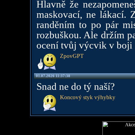
Hlavně že nezapomeneš
maskovací, ne lákací. Z
randěním to po pár mis
rozbuškou. Ale držím pa
ocení tvůj výcvik v boji 
ZpovGPT
01.07.2026 11:37:38
Snad ne do tý naší?
Koncový styk výhybky