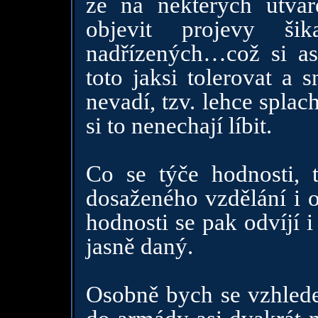
že na některých útva
objevit projevy ši
nadřízených…což si as
toto jaksi tolerovat a 
nevadí, tzv. lehce splach
si to nenechají líbit.
Co se týče hodnosti, 
dosaženého vzdělání i o
hodnosti se pak odvíjí 
jasně daný.
Osobně bych se vzhlede