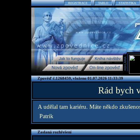
REGISTRACE
TABLO
STATISTIKA
Zpověď č.1268459, vloženo 01.07.2026 11:33:39
Rád bych v
A udělal tam kariéru. Máte někdo zkušenost
Patrik
Zaslaná rozhřešení