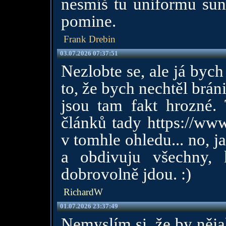
nesmíš tu uniformu sun
pomine.
Frank Drebin
03.07.2026 07:37:51
Nezlobte se, ale já byc
to, že bych nechtěl brán
jsou tam fakt hrozné.
článků tady
https://ww
v tomhle ohledu... no, 
a obdivuju všechny, 
dobrovolně jdou. :)
RichardW
01.07.2026 23:37:49
Nemyslím si, že by něja