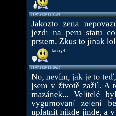
01.07.2026 12:51:01
Jakozto zena nepovazu
jezdi na peru statu c
prstem. Zkus to jinak lol
farcry4
01.07.2026 12:19:15
No, nevím, jak je to teď,
jsem v životě zažil. A
mazánek... Velitelé b
vygumovaní zelení be
uplatnit nikde jinde, a 