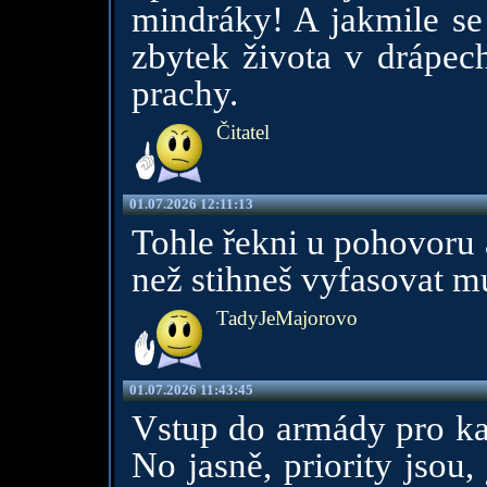
mindráky! A jakmile se 
zbytek života v drápech
prachy.
Čitatel
01.07.2026 12:11:13
Tohle řekni u pohovoru a
než stihneš vyfasovat mu
TadyJeMajorovo
01.07.2026 11:43:45
Vstup do armády pro kar
No jasně, priority jsou,