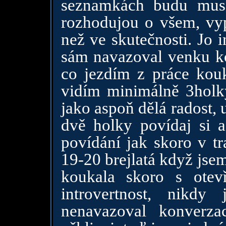
seznamkách budu muse
rozhodujou o všem, vy
než ve skutečnosti. Jo 
sám navazoval venku ko
co jezdím z práce kou
vidím minimálně 3holk
jako aspoň dělá radost, 
dvě holky povídaj si 
povídání jak skoro v tr
19-20 brejlatá když jse
koukala skoro s otev
introvertnost, nikd
nenavazoval konverza