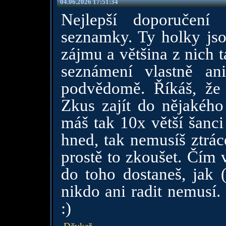
04.06.2026 17:51:34
Nejlepší doporučení
seznamky. Ty holky js
zájmu a většina z nich 
seznámení vlastně an
podvědomě. Říkáš, že 
Zkus zajít do nějakého
máš tak 10x větší šanci
hned, tak nemusíš ztrác
prostě to zkoušet. Čím v
do toho dostaneš, jak 
nikdo ani radit nemusí.
:)