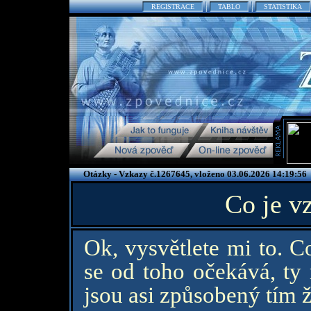
REGISTRACE
TABLO
STATISTIKA
Otázky - Vzkazy č.1267645, vloženo 03.06.2026 14:19:56
Co je v
Ok, vysvětlete mi to. C
se od toho očekává, ty
jsou asi způsobený tím 