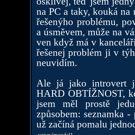
ošklivej, teď jsem jedn
na PC a taky, kouká na 
řešenýho problému, pov
a úsměvem, může na vás 
ven když má v kanceláři
řešenej problém ji v tý
neuvidím.
Ale já jako introvert
HARD OBTÍŽNOST, kdy 
jsem měl prostě je
způsobem: seznamka - ps
už začíná pomalu jednod
uznevimcodal1