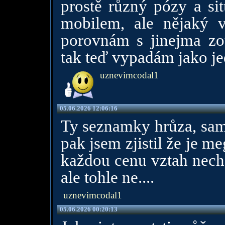
prostě různý pózy a sit
mobilem, ale nějaký v
porovnám s jinejma zo
tak teď vypadám jako jed
uznevimcodal1
05.06.2026 12:06:16
Ty seznamky hrůza, samo
pak jsem zjistil že je me
každou cenu vztah nech
ale tohle ne....
uznevimcodal1
05.06.2026 00:20:13