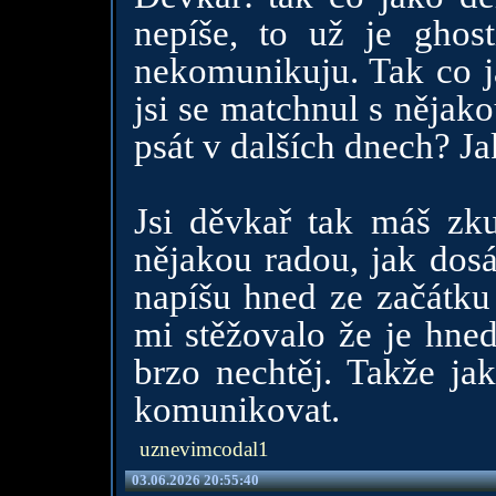
nepíše, to už je ghos
nekomunikuju. Tak co ja
jsi se matchnul s nějakou
psát v dalších dnech? Ja
Jsi děvkař tak máš zku
nějakou radou, jak dosá
napíšu hned ze začátku 
mi stěžovalo že je hned
brzo nechtěj. Takže jak
komunikovat.
uznevimcodal1
03.06.2026 20:55:40