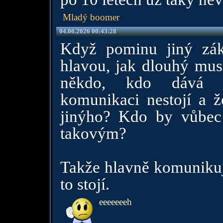
Mladý boomer
04.06.2026 00:43:28
Když pominu jiný zák
hlavou, jak dlouhý musí
někdo, kdo dává j
komunikaci nestojí a 
jinýho? Kdo by vůbec
takovým?
Takže hlavně komunikuj 
to stojí.
eeeeeeeh