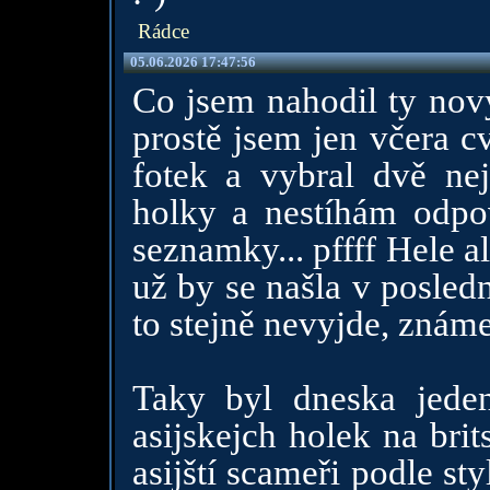
Rádce
05.06.2026 17:47:56
Co jsem nahodil ty nový
prostě jsem jen včera 
fotek a vybral dvě ne
holky a nestíhám odpov
seznamky... pffff Hele a
už by se našla v posledn
to stejně nevyjde, známe
Taky byl dneska jeden
asijskejch holek na brit
asijští scameři podle st