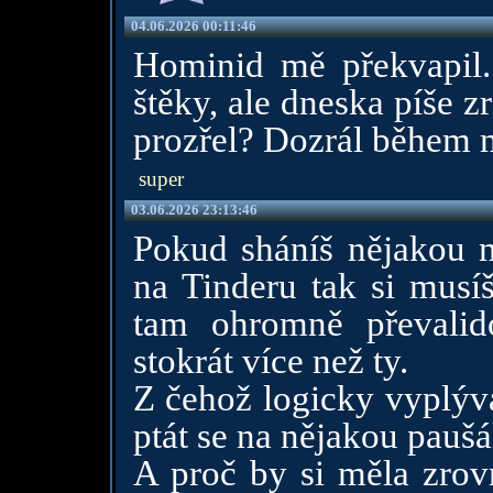
04.06.2026 00:11:46
Hominid mě překvapil.
štěky, ale dneska píše z
prozřel? Dozrál během 
super
03.06.2026 23:13:46
Pokud sháníš nějakou m
na Tinderu tak si musí
tam ohromně převalid
stokrát více než ty.
Z čehož logicky vyplývá
ptát se na nějakou paušá
A proč by si měla zrov