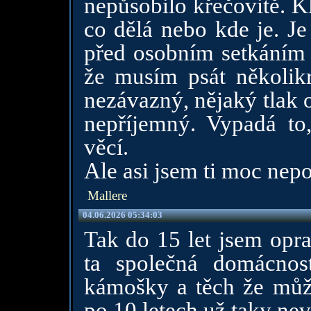
nepůsobilo křečovitě. K
co dělá nebo kde je. Je
před osobním setkáním b
že musím psát několikr
nezávazný, nějaký tlak 
nepříjemný. Vypadá to
věcí.
Ale asi jsem ti moc nep
Mallere
04.06.2026 05:34:03
Tak do 15 let jsem opra
ta společná domácno
kámošky a těch že můž
po 10 letech už taky ne