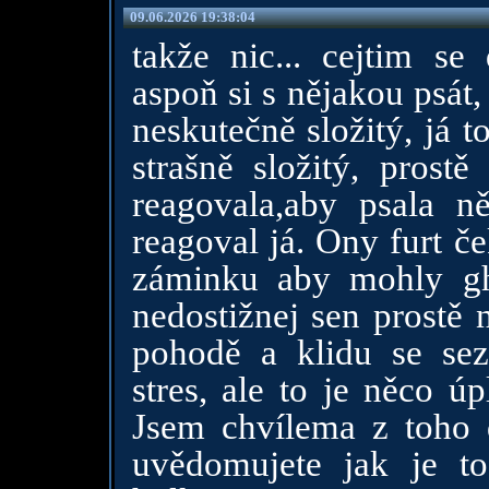
09.06.2026 19:38:04
takže nic... cejtim se 
aspoň si s nějakou psát
neskutečně složitý, já 
strašně složitý, prost
reagovala,aby psala 
reagoval já. Ony furt če
záminku aby mohly gho
nedostižnej sen prostě 
pohodě a klidu se sez
stres, ale to je něco ú
Jsem chvílema z toho 
uvědomujete jak je to