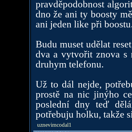
pravděpodobnost algori
dno že ani ty boosty mě
ani jeden like při boostu
Budu muset udělat reset
dva a vytvořit znova s
druhym telefonu.
Už to dál nejde, potře
prostě na nic jinýho c
poslední dny teď děl
potřebuju holku, takže s
uznevimcodal1