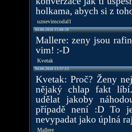
konverzace jak ti úspě
holkama, abych si z toh
uznevimcodal1
04.06.2026 15:00:50
Mallere: zeny jsou rafi
vim! :-D
Kvetak
04.06.2026 13:57:13
Kvetak: Proč? Ženy nej
nějaký chlap fakt líb
udělat jakoby náhod
případě není :D To je
nevypadat jako úplná ra
Mallere