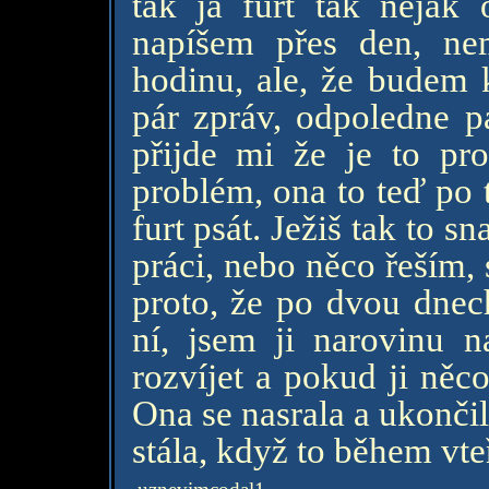
tak já furt tak nějak
napíšem přes den, ne
hodinu, ale, že budem 
pár zpráv, odpoledne pá
přijde mi že je to pro
problém, ona to teď po 
furt psát. Ježiš tak to 
práci, nebo něco řeším,
proto, že po dvou dnec
ní, jsem ji narovinu n
rozvíjet a pokud ji něc
Ona se nasrala a ukončil
stála, když to během vte