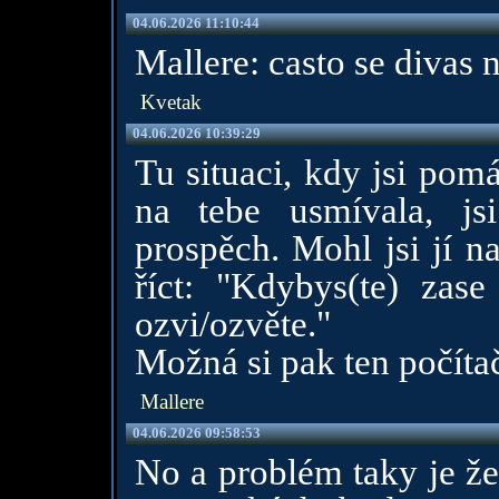
04.06.2026 11:10:44
Mallere: casto se divas
Kvetak
04.06.2026 10:39:29
Tu situaci, kdy jsi pom
na tebe usmívala, js
prospěch. Mohl jsi jí na
říct: "Kdybys(te) zase
ozvi/ozvěte."
Možná si pak ten počíta
Mallere
04.06.2026 09:58:53
No a problém taky je že