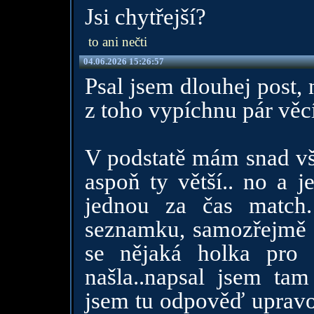
Jsi chytřejší?
to ani nečti
04.06.2026 15:26:57
Psal jsem dlouhej post, 
z toho vypíchnu pár věc
V podstatě mám snad vš
aspoň ty větší.. no a 
jednou za čas match.
seznamku, samozřejmě p
se nějaká holka pro
našla..napsal jsem ta
jsem tu odpověď upravov