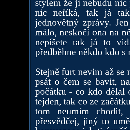
stylem že ji nebudu nic
nic neříká, tak já ta
jednovětný zprávy. Jen
málo, neskočí ona na n
nepíšete tak já to v
předběhne někdo kdo s n
Stejně furt nevim až se 
psát o čem se bavit, na
počátku - co kdo dělal 
tejden, tak co ze začátk
tom neumím chodit, 
přesvědčej, jiný to umě