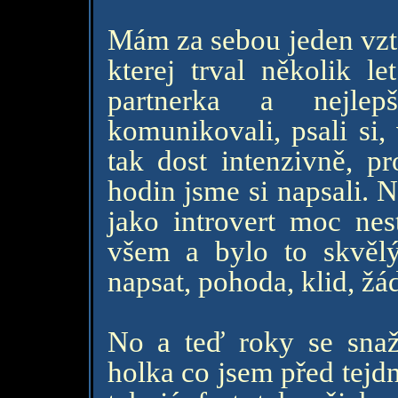
Mám za sebou jeden vzta
kterej trval několik l
partnerka a nejle
komunikovali, psali si,
tak dost intenzivně, p
hodin jsme si napsali.
jako introvert moc nes
všem a bylo to skvěl
napsat, pohoda, klid, žád
No a teď roky se snaž
holka co jsem před tejdn