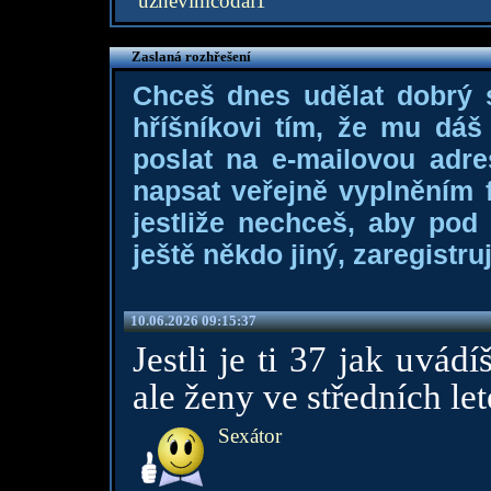
uznevimcodal1
Zaslaná rozhřešení
Chceš dnes udělat dobrý
hříšníkovi tím, že mu dá
poslat na e-mailovou adre
napsat veřejně vyplněním f
jestliže nechceš, aby pod
ještě někdo jiný, zaregistruj
10.06.2026 09:15:37
Jestli je ti 37 jak uvád
ale ženy ve středních let
Sexátor