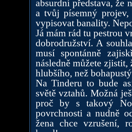
absurdní představa, že 
a tvůj písemný projev,
vypisovat banality. Nep
Já mám rád tu pestrou v
dobrodružství. A souhl
musí spontánně zajisk
následně můžete zjistit
hlubšího, než bohapustý
Na Tinderu to bude as
světě vztahů. Možná je
proč by s takový No
povrchnosti a nudně o
žena chce vzrušení, r