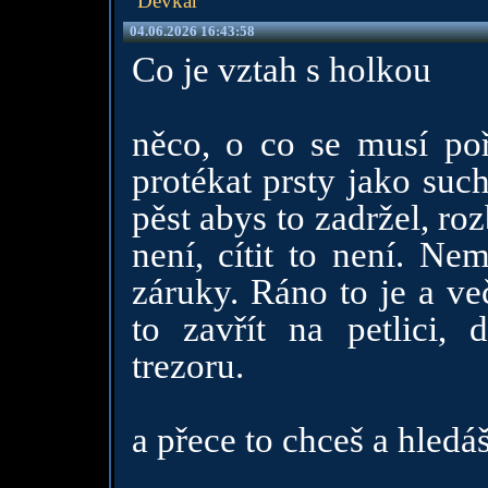
Děvkař
04.06.2026 16:43:58
Co je vztah s holkou
něco, o co se musí pořá
protékat prsty jako suc
pěst abys to zadržel, rozb
není, cítit to není. Ne
záruky. Ráno to je a v
to zavřít na petlici,
trezoru.
a přece to chceš a hledá