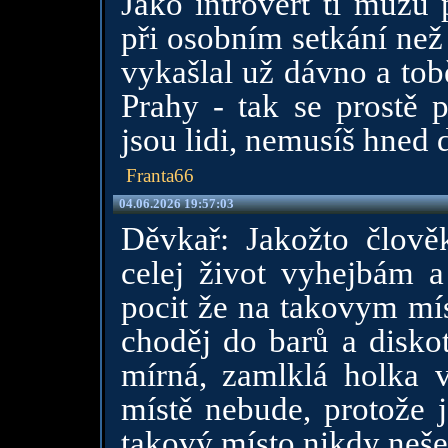
Jako introvert ti můžu 
při osobním setkání než
vykašlal už dávno a tobě
Prahy - tak se prostě 
jsou lidi, nemusíš hned 
Franta66
04.06.2026 19:57:03
Děvkař: Jakožto člov
celej život vyhejbám 
pocit že na takovym mís
choděj do barů a diskot
mírná, zamlklá holka 
místě nebude, protože 
takový místo nikdy neše