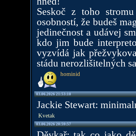
hned!
Seskoč z toho stromu
osobností, že budeš mag
jedinečnost a udávej sm
kdo jim bude interpreto
vyzvídá jak přežvykov
stádu nerozlišitelných sa
hominid
03.06.2026 21:53:10
Jackie Stewart: minimal
Kvetak
03.06.2026 20:59:57
Děvkař: tak co jako dě