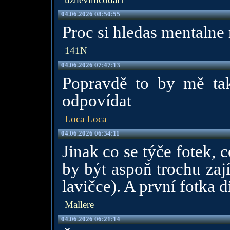
04.06.2026 08:50:55
Proc si hledas mentalne
141N
04.06.2026 07:47:13
Popravdě to by mě ta
odpovídat
Loca Loca
04.06.2026 06:34:11
Jinak co se týče fotek,
by být aspoň trochu zaj
lavičce). A první fotka d
Mallere
04.06.2026 06:21:14