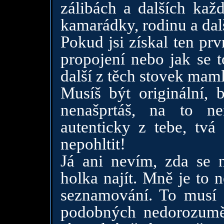
zálibách a dalších ka
kamarádky, rodinu a dalš
Pokud jsi získal ten pr
propojení nebo jak se t
další z těch stovek maml
Musíš být originální, b
nenašprtáš, na to n
autenticky z tebe, tvá
nepohltit!
Já ani nevím, zda se n
holka najít. Mně je to n
seznamování. To musí g
podobných nedorozuměn