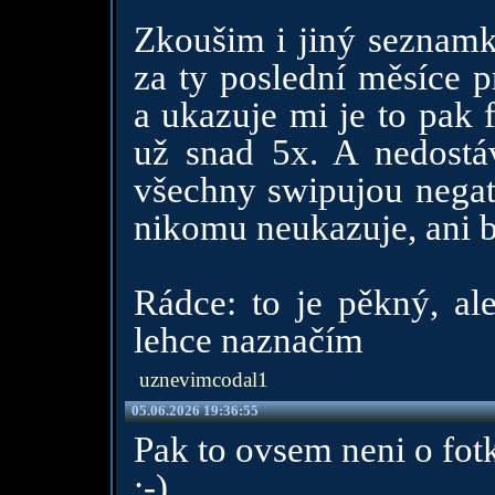
Zkoušim i jiný seznamky
za ty poslední měsíce 
a ukazuje mi je to pak 
už snad 5x. A nedostá
všechny swipujou negati
nikomu neukazuje, ani 
Rádce: to je pěkný, ale
lehce naznačím
uznevimcodal1
05.06.2026 19:36:55
Pak to ovsem neni o fot
:-)