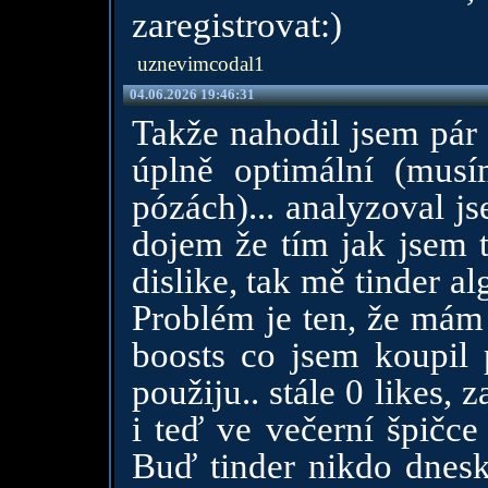
zaregistrovat:)
uznevimcodal1
04.06.2026 19:46:31
Takže nahodil jsem pár 
úplně optimální (musí
pózách)... analyzoval js
dojem že tím jak jsem 
dislike, tak mě tinder a
Problém je ten, že mám 
boosts co jsem koupil 
použiju.. stále 0 likes, 
i teď ve večerní špičce
Buď tinder nikdo dnesk