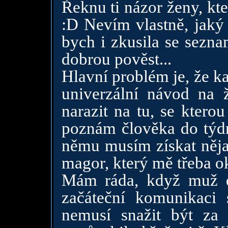
Řeknu ti názor ženy, kt
:D Nevím vlastně, jaký
bych i zkusila se sezn
dobrou pověst...
Hlavní problém je, že ka
univerzální návod na ž
narazit na tu, se kterou
poznám člověka do týdn
němu musím získat něja
magor, který mě třeba o
Mám ráda, když muž dě
začáteční komunikaci 
nemusí snažit být za