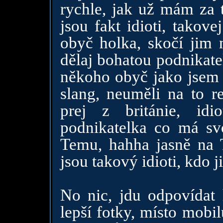
rychle, jak už mám za t
jsou fakt idioti, takov
obyč holka, skočí jim n
dělaj bohatou podnikate
někoho obyč jako jsem j
slang, neuměli na to re
prej z británie, idio
podnikatelka co má s
Temu, hahha jasně na T
jsou takový idioti, kdo 
No nic, jdu odpovídat 
lepší fotky, místo mobi