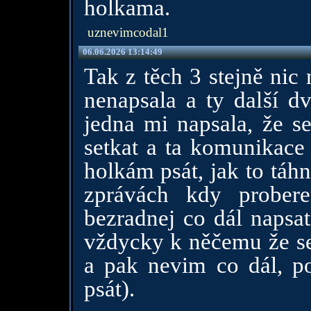
holkama.
uznevimcodal1
06.06.2026 13:14:49
Tak z těch 3 stejně nic
nenapsala a ty další dv
jedna mi napsala, že s
setkat a ta komunikace
holkám psát, jak to táh
zprávách kdy prober
bezradnej co dál napsat
vždycky k něčemu že se
a pak nevim co dál, po
psát).