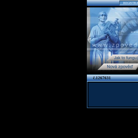
REGISTR
č.1267631