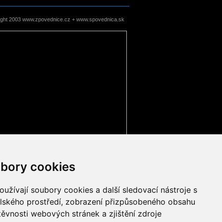
ight 2003 www.zpovednice.cz + www.spovednica.sk
bory cookies
užívají soubory cookies a další sledovací nástroje s
elského prostředí, zobrazení přizpůsobeného obsahu
těvnosti webových stránek a zjištění zdroje