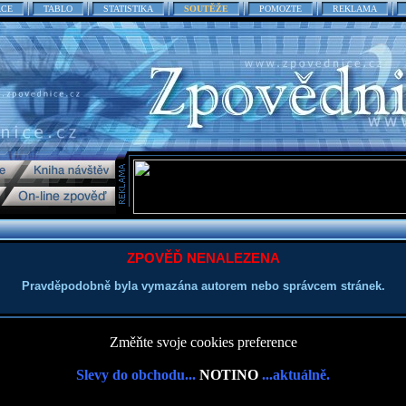
ACE
TABLO
STATISTIKA
SOUTĚŽE
POMOZTE
REKLAMA
ZPOVĚĎ NENALEZENA
Pravděpodobně byla vymazána autorem nebo správcem stránek.
Změňte svoje cookies preference
Slevy do obchodu...
NOTINO
...aktuálně.