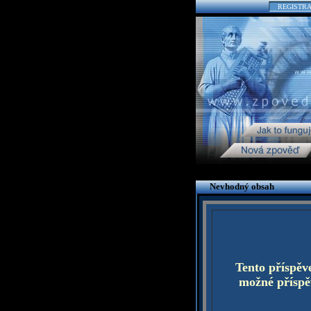
REGISTR
Nevhodný obsah
Tento příspěv
možné příspěv