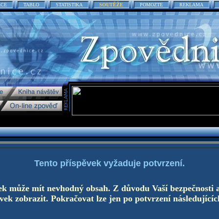
ACE
TABLO
STATISTIKA
SOUTĚŽE
POMOZTE
REKLAMA
Tento příspěvek vyžaduje potvrzení.
ek může mít nevhodný obsah. Z důvodu Vaší bezpečnosti 
ek zobrazit. Pokračovat lze jen po potvrzení následujícíc