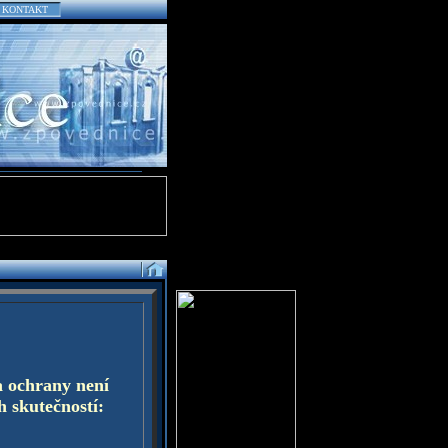
KONTAKT
a ochrany není
h skutečností: