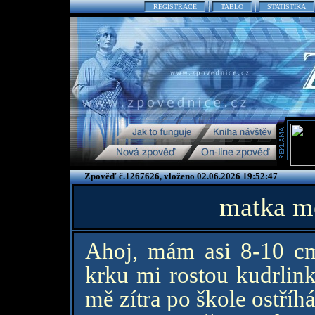
REGISTRACE
TABLO
STATISTIKA
Zpověď č.1267626, vloženo 02.06.2026 19:52:47
matka me
Ahoj, mám asi 8-10 cm
krku mi rostou kudrlin
mě zítra po škole ostříh