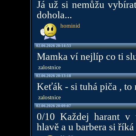
Já už si nemůžu vybírat
dohola...
hominid
02.06.2026 20:14:53
Mamka ví nejlíp co ti slu
zalostnice
02.06.2026 20:13:18
Keťák - si tuhá piča , to
zalostnice
02.06.2026 20:09:07
0/10 Každej harant v 
hlavě a u barbera si říká