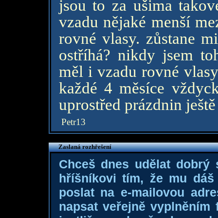
jsou to za ušima takov
vzadu nějaké menší me
rovné vlasy. zůstane m
ostříhá? nikdy jsem to
měl i vzadu rovné vlasy
každé 4 měsíce vždyck
uprostřed prázdnin ještě
Petr13
Zaslaná rozhřešení
Chceš dnes udělat dobrý
hříšníkovi tím, že mu dá
poslat na e-mailovou adre
napsat veřejně vyplněním f