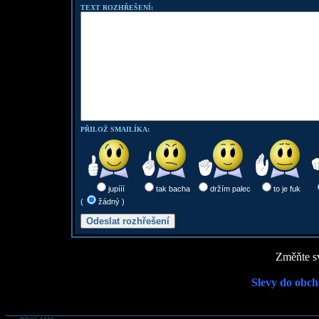
TEXT ROZHŘEŠENÍ:
PŘILOŽ SMAILÍKA:
jupííí
tak bacha
držím palec
to je fuk
(
žádný )
Změňte sv
Slevy do obch