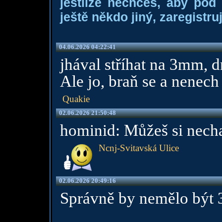
jestliže nechceš, aby pod
ještě někdo jiný, zaregistruj
04.06.2026 04:22:41
jhával stříhat na 3mm, 
Ale jo, braň se a nenech s
Quakie
02.06.2026 21:50:48
hominid: Můžeš si necha
Ncnj-Svitavská Ulice
02.06.2026 20:49:16
Správně by nemělo být 