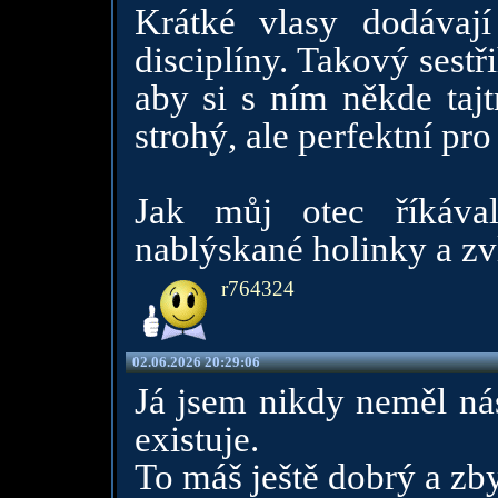
Krátké vlasy dodávaj
disciplíny. Takový sestř
aby si s ním někde tajt
strohý, ale perfektní pro
Jak můj otec říkával
nablýskané holinky a zv
r764324
02.06.2026 20:29:06
Já jsem nikdy neměl ná
existuje.
To máš ještě dobrý a zb