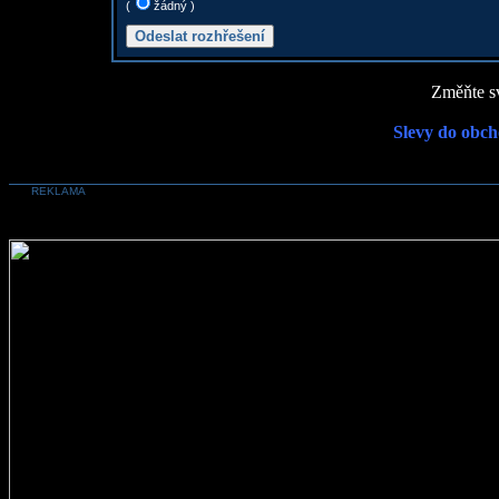
(
žádný )
Změňte sv
Slevy do obch
REKLAMA