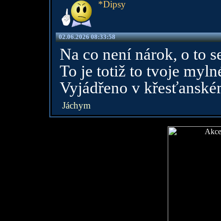
*Dipsy
02.06.2026 08:33:58
Na co není nárok, o to se
To je totiž to tvoje myl
Vyjádřeno v křesťansk
Jáchym