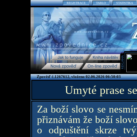
REGISTRACE
TABLO
STATISTIKA
Zpověď č.1267612, vloženo 02.06.2026 06:50:03
Umyté prase se
Za boží slovo se nesmím
přiznávám že boží slovo
o odpuštění skrze tv