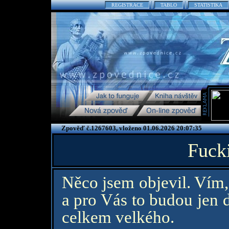
REGISTRACE
TABLO
STATISTIKA
Zpověď č.1267603, vloženo 01.06.2026 20:07:35
Fucki
Něco jsem objevil. Vím,
a pro Vás to budou jen d
celkem velkého.