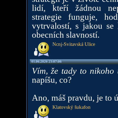
lidí, kteří žádnou ne
strategie funguje, h
vytrvalostí, s jakou s
obecních slavností.
Ncnj-Svitavská Ulice
01.06.2026 23:07:06
Vím, že tady to nikoho
napíšu, co?
Ano, máš pravdu, je to ú
Klatovský šukafon