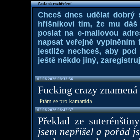
Zaslaná rozhřešení
Chceš dnes udělat dobrý
hříšníkovi tím, že mu dá
poslat na e-mailovou adre
napsat veřejně vyplněním f
jestliže nechceš, aby pod
ještě někdo jiný, zaregistruj
02.06.2026 08:33:56
Fucking crazy znamená s
Ptám se pro kamaráda
02.06.2026 06:42:37
Překlad ze suterénštin
jsem nepřišel a pořád j