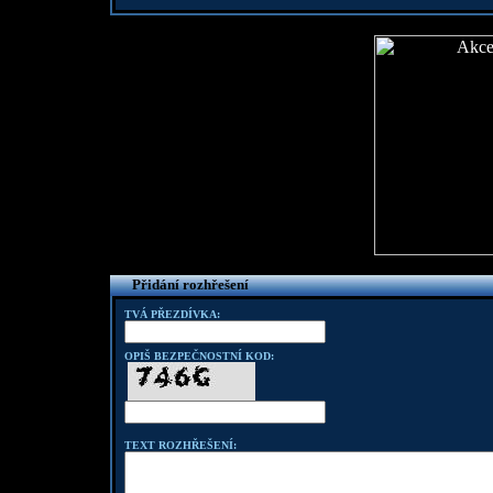
Přidání rozhřešení
TVÁ PŘEZDÍVKA:
OPIŠ BEZPEČNOSTNÍ KOD:
TEXT ROZHŘEŠENÍ: