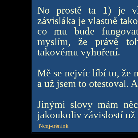
No prostě ta 1) je vl
závisláka je vlastně tak
co mu bude fungovat,
myslím, že právě to
takovému vyhoření.
Mě se nejvíc líbí to, ž
a už jsem to otestoval.
Jinými slovy mám něc
jakoukoliv závislostí u
Ncnj-trénink