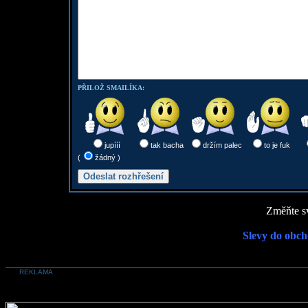
PŘILOŽ SMAILÍKA:
jupííí
tak bacha
držím palec
to je fuk
(
žádný )
Změňte sv
Slevy do obch
REKLAMA