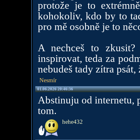
protože je to extrémně
kohokoliv, kdo by to ta
pro mě osobně je to něco
A nechceš to zkusit
inspirovat, teda za pod
nebudeš tady zítra psát, 
Nesmír
01.06.2026 20:46:36
Abstinuju od internetu, 
tom.
hehe432