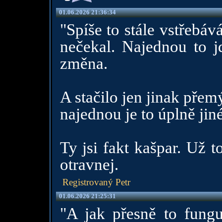
01.06.2026 21:36:34
"Spíše to stále vstřebá
nečekal. Najednou to jd
změna.
A stačilo jen jinak přemý
najednou je to úplně jiné
Ty jsi fakt kašpar. Už t
otravnej.
Registrovaný Petr
01.06.2026 21:25:31
"A jak přesně to fungu