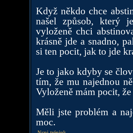
Když někdo chce abstino
našel způsob, který j
vyloženě chci abstinova
krásně jde a snadno, pa
si ten pocit, jak to jde 
Je to jako kdyby se člo
tím, že mu najednou něc
Vyloženě mám pocit, že
Měli jste problém a na
moc.
Ncnj-trénink