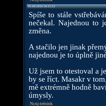
01.06.2026 20:11:12
Spíše to stále vstřebáv
nečekal. Najednou to jd
změna.
A stačilo jen jinak přemý
najednou je to úplně jiné
Už jsem to otestoval a j
by se říct. Masakr v tom,
mě extrémně hodně baví a
úmysly.
Ncnj-trénink