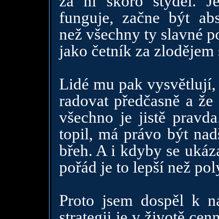
za ni skoro styděl. J
funguje, začne být abs
než všechny ty slavné po
jako četník za zlodějem 
Lidé mu pak vysvětlují,
radovat předčasně a že 
všechno je jistě pravda
topil, má právo být nad
břeh. A i kdyby se ukáza
pořád je to lepší než po
Proto jsem dospěl k ná
strategii je v životě ce