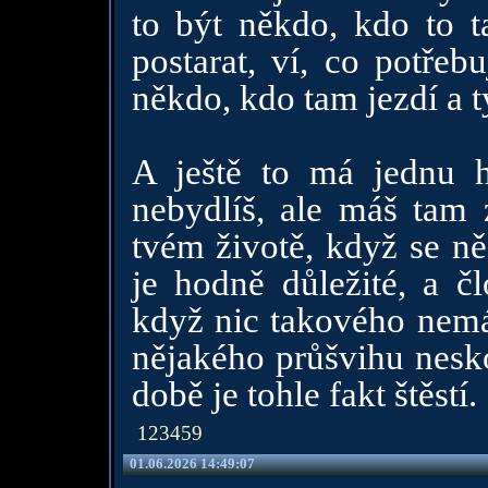
to být někdo, kdo to t
postarat, ví, co potřeb
někdo, kdo tam jezdí a t
A ještě to má jednu h
nebydlíš, ale máš tam z
tvém životě, když se ně
je hodně důležité, a č
když nic takového nemá.
nějakého průšvihu nesko
době je tohle fakt štěstí.
123459
01.06.2026 14:49:07