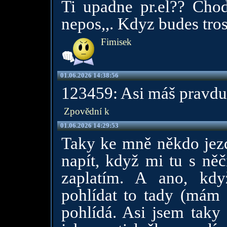
Ti upadne pr.el?? Chod
nepos,,. Kdyz budes tro
Fimisek
01.06.2026 14:38:56
123459: Asi máš pravdu
Zpovědní k
01.06.2026 14:29:53
Taky ke mně někdo jezdí
napít, když mi tu s ně
zaplatím. A ano, kd
pohlídat to tady (mám z
pohlídá. Asi jsem taky 