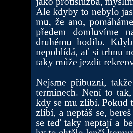
jako protislužba, myslí
Ale kdyby to nebylo jas
mu, že ano, pomáháme
předem domluvíme na
druhému hodilo. Kdyb
nepohlídá, ať si trhnu 
taky může jezdit rekreov
Nejsme příbuzní, tak
termínech. Není to tak,
kdy se mu zlíbí. Pokud t
zlíbí, a neptáš se, bere
se teď taky neptají a b
by to chtělo lepší komu