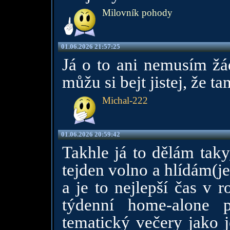
Milovník pohody
01.06.2026 21:57:25
Já o to ani nemusím žá
můžu si bejt jistej, že 
Michal-222
01.06.2026 20:59:42
Takhle já to dělám tak
tejden volno a hlídám(je
a je to nejlepší čas v 
týdenní home-alone 
tematický večery jako 