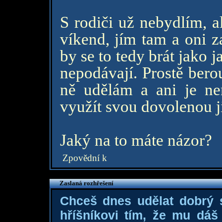
S rodiči už nebydlím, a
víkend, jím tam a oni z
by se to tedy brát jako j
nepodávají. Prostě bero
ně udělám a ani je ne
využít svou dovolenou j
Jaký na to máte názor?
Zpovědní k
Zaslaná rozhřešení
Chceš dnes udělat dobrý
hříšníkovi tím, že mu dá