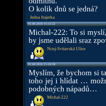
odmítnu.
O kolik dnů se jedná?
Jedna frajerka
01.06.2026 15:23:22
Michal-222: To si myslí
by jsme udělali sraz zp
Ncnj-Svitavská Ulice
01.06.2026 15:18:50
Myslím, že bychom si ta
toho jej i hlídat … možn
podobných nápadů…
Michal-222