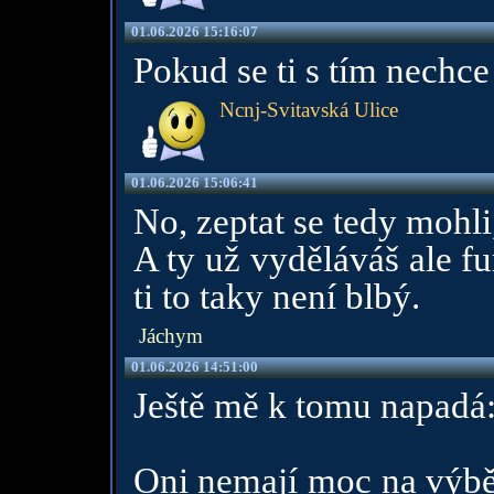
01.06.2026 15:16:07
Pokud se ti s tím nechce 
Ncnj-Svitavská Ulice
01.06.2026 15:06:41
No, zeptat se tedy mohli,
A ty už vyděláváš ale fur
ti to taky není blbý.
Jáchym
01.06.2026 14:51:00
Ještě mě k tomu napadá
Oni nemají moc na výběr