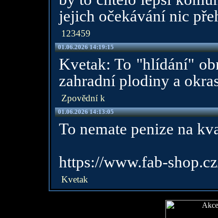
jejich očekávání nic př
123459
01.06.2026 14:19:15
Kvetak: To "hlídání" ob
zahradní plodiny a okras
Zpovědní k
01.06.2026 14:13:05
To nemate penize na kva
https://www.fab-shop.cz
Kvetak