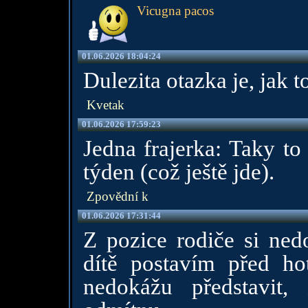
Vicugna pacos
01.06.2026 18:04:24
Dulezita otazka je, jak t
Kvetak
01.06.2026 17:59:23
Jedna frajerka: Taky t
týden (což ještě jde).
Zpovědní k
01.06.2026 17:31:44
Z pozice rodiče si nedo
dítě postavím před ho
nedokážu představit,