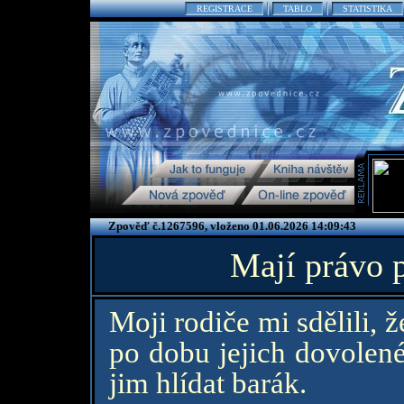
REGISTRACE
TABLO
STATISTIKA
Zpověď č.1267596, vloženo 01.06.2026 14:09:43
Mají právo 
Moji rodiče mi sdělili, 
po dobu jejich dovolen
jim hlídat barák.