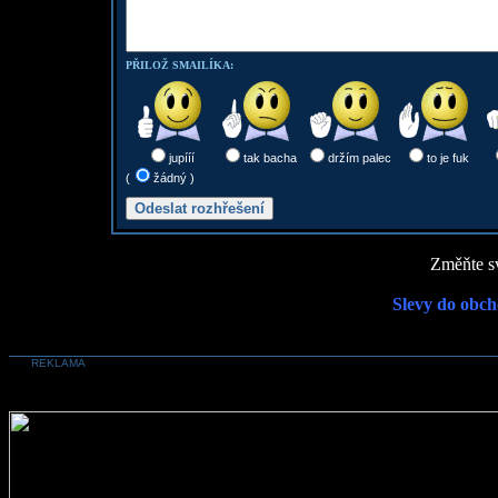
PŘILOŽ SMAILÍKA:
jupííí
tak bacha
držím palec
to je fuk
(
žádný )
Změňte sv
Slevy do obch
REKLAMA