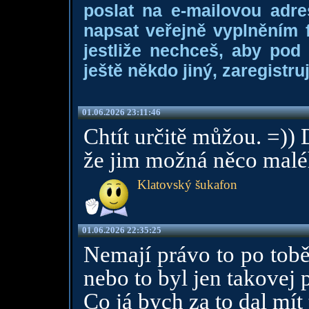
poslat na e-mailovou adre
napsat veřejně vyplněním f
jestliže nechceš, aby pod
ještě někdo jiný, zaregistruj
01.06.2026 23:11:46
Chtít určitě můžou. =)) 
že jim možná něco malé
Klatovský šukafon
01.06.2026 22:35:25
Nemají právo to po tobě 
nebo to byl jen takovej 
Co já bych za to dal mít