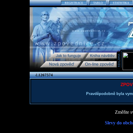
REGISTRACE
TABLO
STATISTIKA
č.1267574
ZPOV
Pravděpodobně byla vym
Změňte sv
Slevy do obch