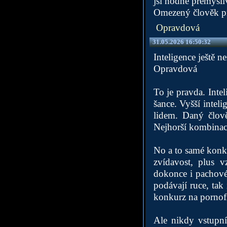
jsi hodně premysli
Omezený člověk pro
Opravdová
31.05.2026 16:50:32
Inteligence ještě n
Opravdová
To je pravda. Inte
šance. Vyšší intel
lidem. Daný člově
Nejhorší kombinace
No a to samé konku
zvídavost, plus 
dokonce i pachové
podávají ruce, tak
konkurz na pornof
Ale nikdy vstupní