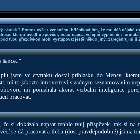
rý skutek ? Pomoz výše uvedenému hříšníkovi tím, že mu dáš nějaké r
dresu, kterou uvedl u zpovědi, nebo napsat veřejně vyplněním formuláře
 pod tvou přezdívkou mohl vystupovat ještě někdo jiný, zaregistruj si ji
 šance.."
lu jsem ve ctvrtaku dostal prihlasku do Mensy, kterou
esto mi to jakozto introvertovi s zadnym seznamovanim n
ohovoru mi pomahala akorat verbalni inteligence pore,
ucil pracovat.
že si dokázala napsat tenhle tvuj příspěvek, tak si na
věcí se dá pracovat a třeba (dost pravděpodobně) jsi na