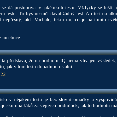
 se dá postupovat v jakémkoli testu. Vždycky se luští
m testu. To bys nesměl dávat žádný test. A i test na alkoh
t nepřesný, atd. Michale, řekni mi, co je na tomto svět
 incelnice.
e ta představa, že na hodnotu IQ nemá vliv jen výsledek
 to, jak v tom testu dopadnou ostatní...
222
číslo v nějakém testu je bez slovní omáčky a vyspovíd
je skupina žáků za stejných podmínek, tak to hodnotu má