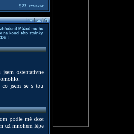
23
VYMAZAT
ozhřešení! Můžeš mu ho
 na konci této stránky.
ZDE
!
 jsem ostentativne
epomohlo.
 co jsem se s tou
 tom podle mě dost
 tom už mnohem lépe