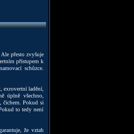
 Ale přesto zvyšuje
vertním přístupem k
znamovací schůzce.
 exrovertní ladění,
mě úplně všechno,
, čichem. Pokud si
 Pokud to tedy není
arantuje, že vztah