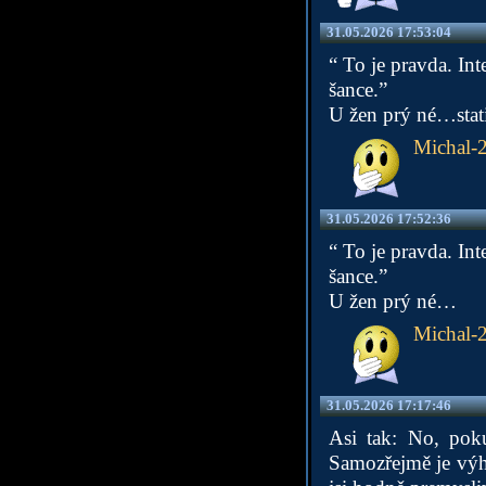
31.05.2026 17:53:04
“ To je pravda. Int
šance.”
U žen prý né…stat
Michal-
31.05.2026 17:52:36
“ To je pravda. Int
šance.”
U žen prý né…
Michal-
31.05.2026 17:17:46
Asi tak: No, poku
Samozřejmě je výho