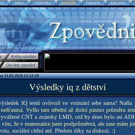
ACE
TABLO
STATISTIKA
SOUTĚŽE
POMOZTE
REKLAMA
no 31.05.2026 12:22:18
Výsledky iq z dětství
výsledek IQ testů ovlivnil ve vnímání sebe sama? Našla j
nešťastná. Vyšlo tam střední až dolní pásmo průměru inte
evyvážené CNT a známky LMD, což by dnes bylo asi ADH
, vím, že v matematice jsem podprůměrná, ale zase mám ji
vitu, sociální cítění atd. Předem díky za diskuzi. :)