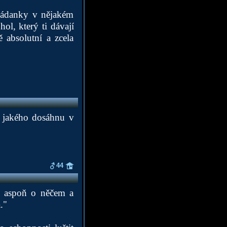
 hádanky v nějakém
ol, který ti dávají
ě absolutní a zcela
, jakého dosáhnu v
44
á aspoň o něčem a
."