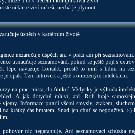
vy, může ti to v něčem i komplikovat život.
stě některé věci neřeší, nechá je plynout
ezaručuje úspěch v kariérním životě
ligence nezaručuje úspěch ani v práci ani při seznamování.
igence usnadňuje seznamování, pokud se ještě pojí s extro
k lépe navazuje kontakt, prostě to umí s lidmi na se
 je opak. Tzn. introvert a ještě s omezeným intelektem.
rzy na prac. místa, do funkcí. Vždycky je výhoda intelekt,
vzhled. A jak dotyčný mluví, atd. Roli hraje samozřej
 vjemy. Informace putují všemi smysly, zrakem, sluchem
 i na krátký čas hmatem. Snad jen chuť se nepoužívá. :-)
ilm.
 pohovor nic negarantuje. Ani seznamovací schůzka neg