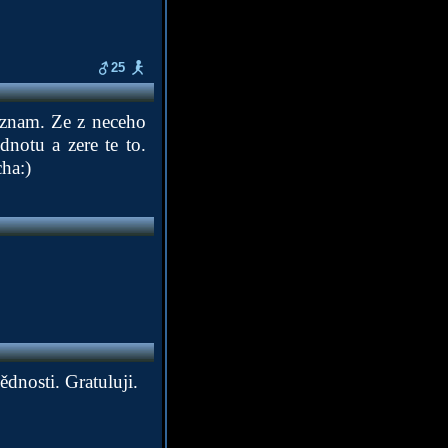
25
, znam. Ze z neceho
dnotu a zere te to.
ha:)
nosti. Gratuluji.