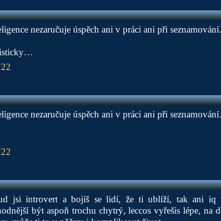
eligence nezaručuje úspěch ani v práci ani při seznamování
isticky…
222
eligence nezaručuje úspěch ani v práci ani při seznamování
222
d jsi introvert a bojíš se lidí, že ti ublíží, tak ani i
dnější být aspoň trochu chytrý, leccos vyřešis lépe, na 