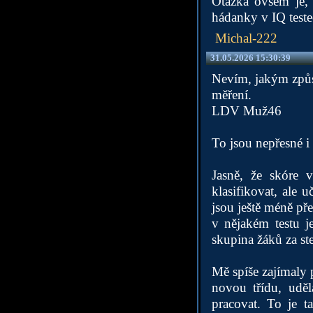
Otázka ovšem je, 
hádanky v IQ teste
Michal-222
31.05.2026 15:30:39
Nevím, jakým způso
měření.
LDV Muž46
To jsou nepřesné i 
Jasně, že skóre 
klasifikovat, ale 
jsou ještě méně př
v nějakém testu 
skupina žáků za s
Mě spíše zajímaly 
novou třídu, udě
pracovat. To je 