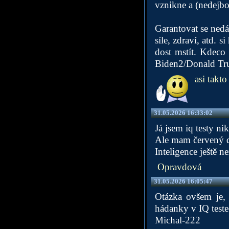
vznikne a (nedejbo
Garantovat se nedá 
síle, zdraví, atd. 
dost mstít. Kdeco 
Biden2/Donald Tr
asi takto
31.05.2026 16:33:02
Já jsem iq testy ni
Ale mam červený d
Inteligence ještě n
Opravdová
31.05.2026 16:05:47
Otázka ovšem je, 
hádanky v IQ teste
Michal-222