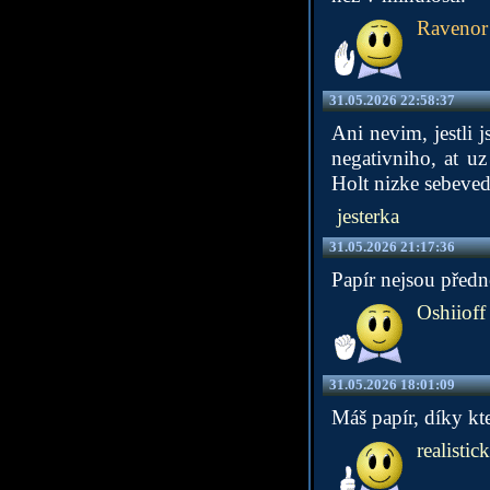
Ravenor
31.05.2026 22:58:37
Ani nevim, jestli 
negativniho, at uz
Holt nizke sebeved
jesterka
31.05.2026 21:17:36
Papír nejsou předno
Oshiioff
31.05.2026 18:01:09
Máš papír, díky k
realistic