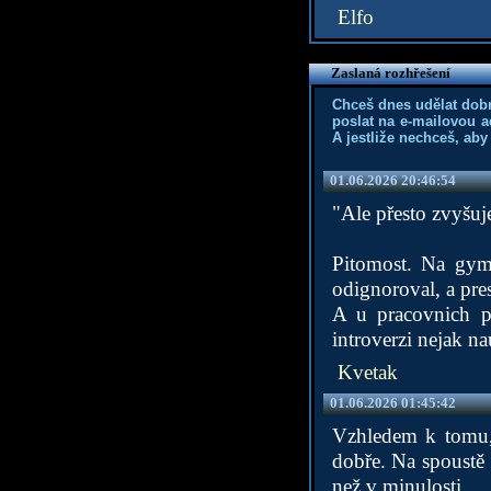
Elfo
Zaslaná rozhřešení
Chceš dnes udělat dob
poslat na e-mailovou a
A jestliže nechceš, aby
01.06.2026 20:46:54
"Ale přesto zvyšuje
Pitomost. Na gymp
odignoroval, a pr
A u pracovnich p
introverzi nejak na
Kvetak
01.06.2026 01:45:42
Vzhledem k tomu, 
dobře. Na spoustě 
než v minulosti.