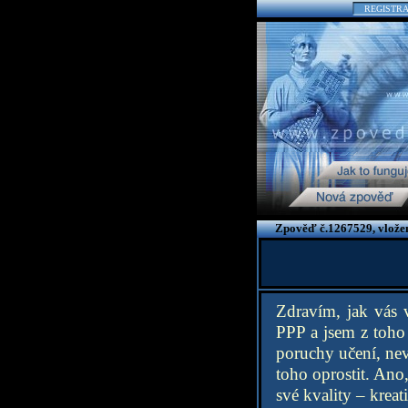
REGISTR
Zpověď č.1267529, vlože
Zdravím, jak vás 
PPP a jsem z toho 
poruchy učení, n
toho oprostit. Ano
své kvality – kreati