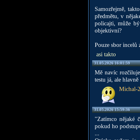
Samozřejmě, takto
předmětu, v nějaké
policajti, může bý
objektivní?
Pouze sbor incelů z
asi takto
31.05.2026 16:01:59
Mě navíc rozčiluj
testu já, ale hlavně
Michal-
31.05.2026 15:59:36
"Zatímco nějaké 
pokud ho podstupu
...