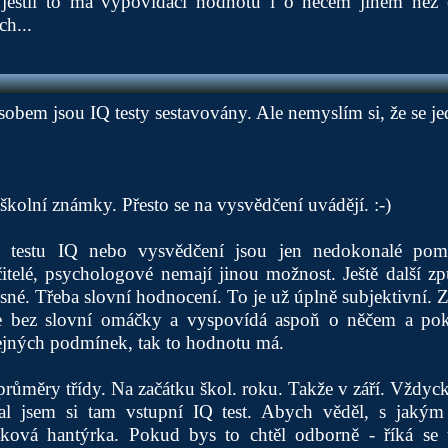
jestli to má vypovídací hodnotu i o něčem jiném než o
ch...
bem jsou IQ testy sestavovány. Ale nemyslím si, že se j
školní známky. Přesto se na vysvědčení uvádějí. :-)
v testu IQ nebo vysvědčení jsou jen nedokonalé po
učitelé, psychologové nemají jinou možnost. Ještě další 
esné. Třeba slovní hodnocení. To je už úplně subjektivní. Z
je bez slovní omáčky a vyspovídá aspoň o něčem a po
tejných podmínek, tak to hodnotu má.
průměry třídy. Na začátku škol. roku. Takže v září. Vždyc
lal jsem si tam vstupní IQ test. Abych věděl, s jaký
taková hantýrka. Pokud bys to chtěl odborně - říká se