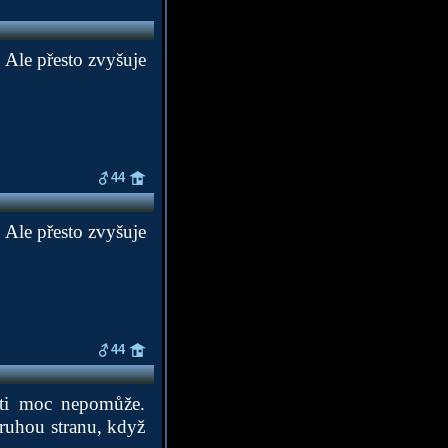
. Ale přesto zvyšuje
44
. Ale přesto zvyšuje
44
q ti moc nepomůže.
druhou stranu, když