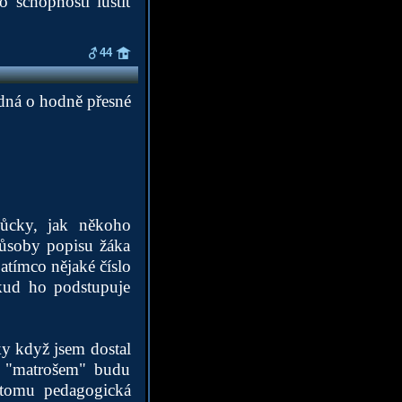
 schopnosti luštit
44
edná o hodně přesné
můcky, jak někoho
způsoby popisu žáka
atímco nějaké číslo
kud ho podstupuje
ky když jsem dostal
m "matrošem" budu
 tomu pedagogická