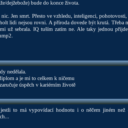
že/dejžebože) bude do konce života.
nic. Jen smrt. Přesto ve vzhledu, inteligenci, pohotovosti, 
si holt lidi nejsou rovni. A příroda dovede být krutá. Třeba
mi už sebrala. IQ tuším zatím ne. Ale taky jednou přijd
ump2.
kdy nedělala.
iplom a je mi to celkem k ničemu
ezaručuje úspěch v kariérním životě
jestli to má vypovídací hodnotu i o něčem jiném než o
ch...