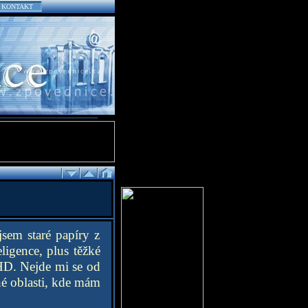
KONTAKT
sem staré papíry z
ligence, plus těžké
D. Nejde mi se od
né oblasti, kde mám